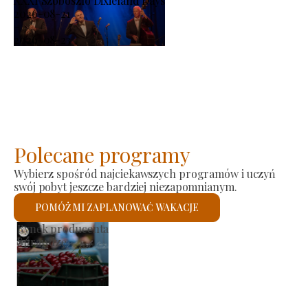
XXXI Szoboszló Dixieland Days
2026-08-21
-
2026-08-23
Polecane programy
Wybierz spośród najciekawszych programów i uczyń
swój pobyt jeszcze bardziej niezapomnianym.
POMÓŻ MI ZAPLANOWAĆ WAKACJE
Kościół rzymskokatolicki św.
Sprawdzę