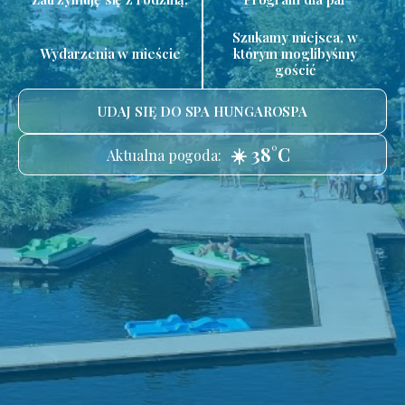
Szukamy miejsca, w
Wydarzenia w mieście
którym moglibyśmy
gościć
UDAJ SIĘ DO SPA HUNGAROSPA
☀️ 38°C
Aktualna pogoda: