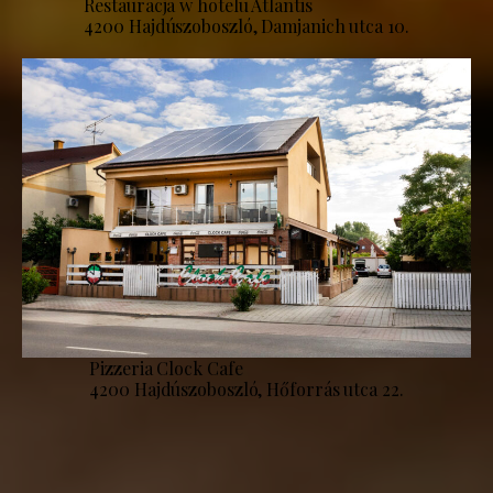
Restauracja w hotelu Atlantis
4200 Hajdúszoboszló, Damjanich utca 10.
Pizzeria Clock Cafe
4200 Hajdúszoboszló, Hőforrás utca 22.