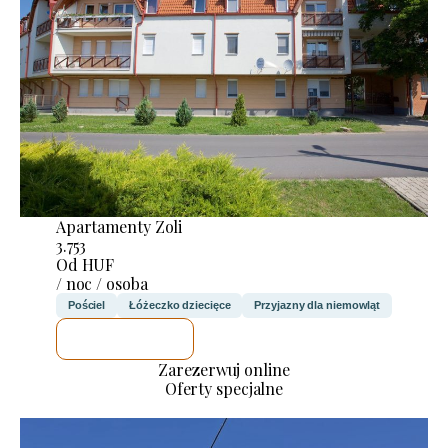
Apartamenty Zoli
3.753
Od HUF
/ noc / osoba
Pościel
Łóżeczko dziecięce
Przyjazny dla niemowląt
SPRAWDZĘ
Zarezerwuj online
Oferty specjalne