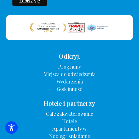
Odkryj.
Programy
Miejsca do odwiedzenia
Wydarzenia
Gościnność
Hotele i partnerzy
Całe zakwaterowanie
Hotele
Apartamenty w
WYSZUKIWANIE ZAKWATEROWANIA
Nocleg i śniadanie