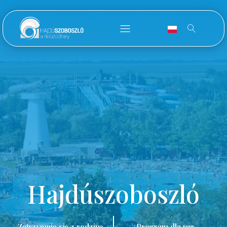
Hajdúszoboszló
Zatrzymuję się z rodziną.
Program dla par