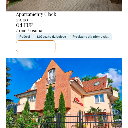
Apartamenty Clock
15000
Od HUF
/ noc / osoba
Pościel
Łóżeczko dziecięce
Przyjazny dla niemowląt
SPRAWDZĘ