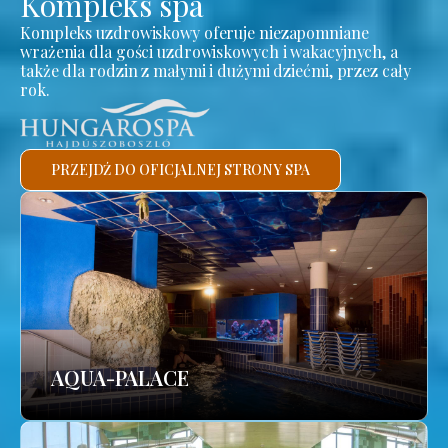
Kompleks spa
Kompleks uzdrowiskowy oferuje niezapomniane
wrażenia dla gości uzdrowiskowych i wakacyjnych, a
także dla rodzin z małymi i dużymi dziećmi, przez cały
rok.
PRZEJDŹ DO OFICJALNEJ STRONY SPA
AQUA-PALACE