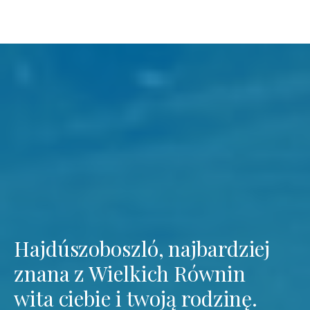
Hajdúszoboszló, najbardziej
znana z Wielkich Równin
wita ciebie i twoją rodzinę.