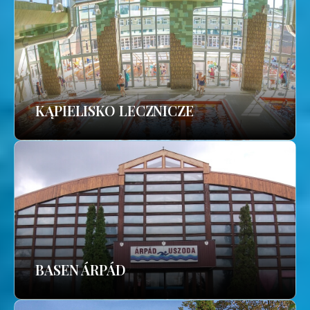
KĄPIELISKO LECZNICZE
BASEN ÁRPÁD