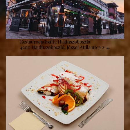
Restauracja Szilfa Hajdúszoboszló
4200 Hajdúszoboszló, József Attila utca 2-4.