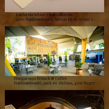
Kawiarnia Sétány i naleśnikarnia
4200 Hajdúszoboszló, Mátyás király sétány 1.
Hungarospa Brunch & Coffee
Hajdúszoboszló, park św. Stefana, 4200 Węgry