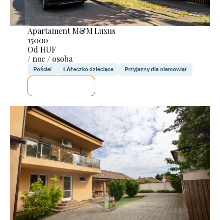
Apartament M&M Luxus
15000
Od HUF
/ noc / osoba
Pościel
Łóżeczko dziecięce
Przyjazny dla niemowląt
SPRAWDZĘ