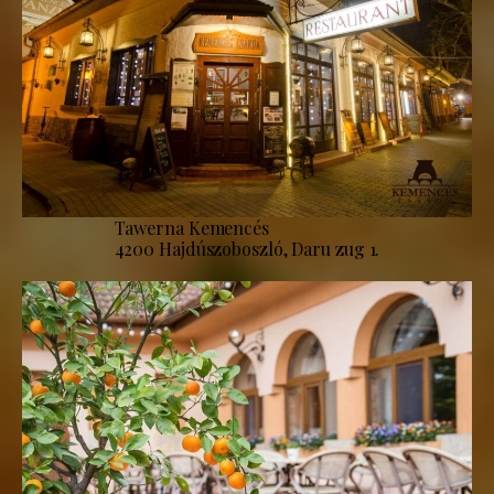
Tawerna Kemencés
4200 Hajdúszoboszló, Daru zug 1.