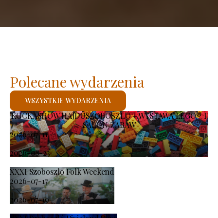
Polecane wydarzenia
WSZYSTKIE WYDARZENIA
KOCKASHOW HAJDÚSZOBOSZLÓ – WYSTAWA LEGO® I
SALON ZABAW
2026-07-11
-
2026-08-23
XXXI Szoboszlo Folk Weekend
2026-07-17
-
2026-07-19