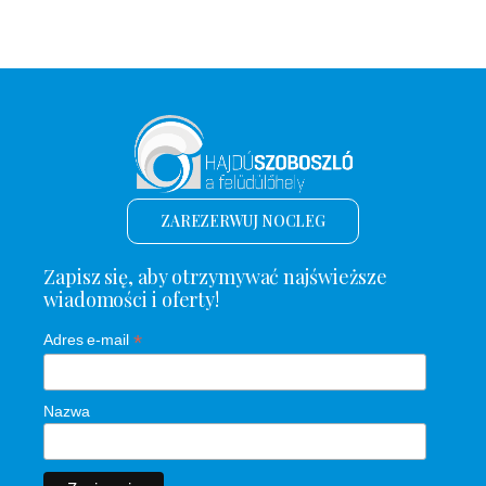
ZAREZERWUJ NOCLEG
Zapisz się, aby otrzymywać najświeższe
wiadomości i oferty!
*
Adres e-mail
Nazwa