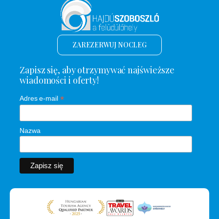
ZAREZERWUJ NOCLEG
Zapisz się, aby otrzymywać najświeższe
wiadomości i oferty!
*
Adres e-mail
Nazwa