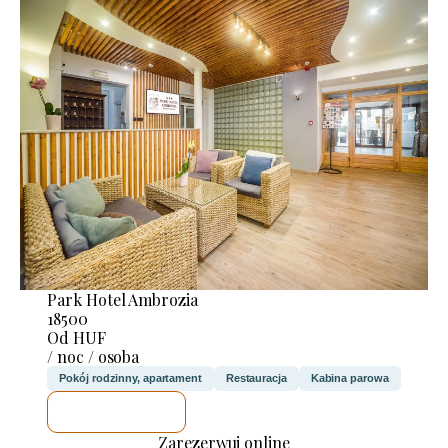
Park Hotel Ambrozia
18500
Od HUF
/ noc / osoba
Pokój rodzinny, apartament
Restauracja
Kabina parowa
SPRAWDZĘ
Zarezerwuj online