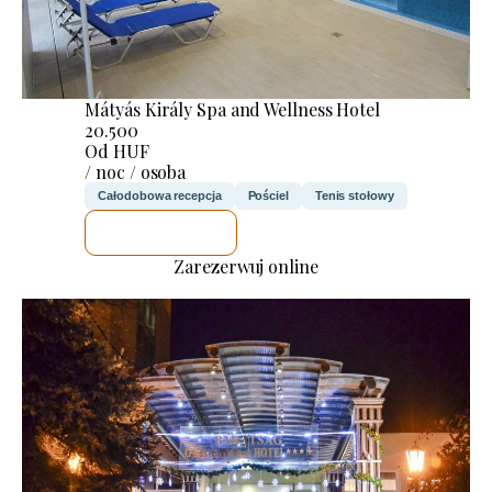
Mátyás Király Spa and Wellness Hotel
20.500
Od HUF
/ noc / osoba
Całodobowa recepcja
Pościel
Tenis stołowy
SPRAWDZĘ
Zarezerwuj online