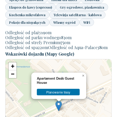
Ekspres do kawy (espresso)
Gry ogrodowe, piaskownica
Kuchenka mikrofalowa
Telewizja satelitarna / kablowa
Pokoje dla niepalących
Własny ogród
WiFi
Odległość od plaży
190
m
Odległość od parku wodnego
830
m
Odległość od strefy Premium
750
m
Odległość od spa
220
m
Odległość od Aqua-Palace
380
m
Wskazówki dojazdu (Mapy Google)
+
−
×
Apartament Deák Guest
House
Planowanie trasy