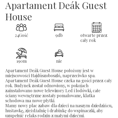
Apartament Deák Guest
House
24
Gość
9
db
otwarte przez
cały rok
190
m
nie
Apartament Deák Guest House położony jest w
miejscowości Hajdúszoboszló, naprzeciwko spa.
Apartament Deák Guest House czeka na gości przez cały
rok. Budynek został odnowiony, w pokojach
zainstalowano nowe telewizory Led i lodówki, całe
ściany wewnętrzne zostały pomalowane, klatka
schodowa ma nowe płytki.
Mamy nowy plac zabaw dla dzieci na naszym dziedzińcu,
huśtawkę, zjeżdżalnię i drabinkę do wspinaczki, aby
uzupełnić relaks rodzin z małymi dziećmi.