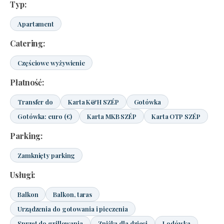
Typ:
Apartament
Catering:
Częściowe wyżywienie
Płatność:
Transfer do
Karta K&H SZÉP
Gotówka
Gotówka: euro (€)
Karta MKB SZÉP
Karta OTP SZÉP
Parking:
Zamknięty parking
Usługi:
Balkon
Balkon, taras
Urządzenia do gotowania i pieczenia
Sprzęt do grillowania
Zniżka dla dzieci
Lodówka