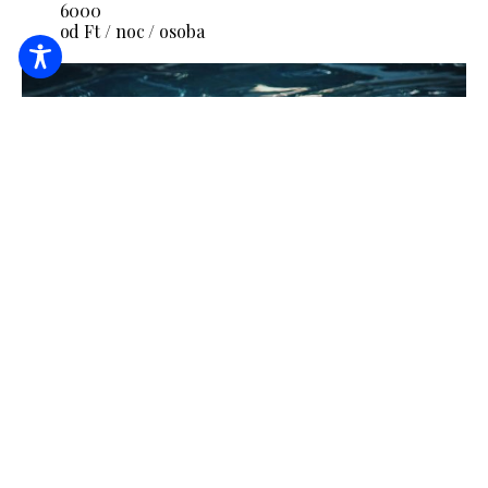
6000
od Ft / noc / osoba
3-dniowa wycieczka
22500
od Ft / noc / osoba