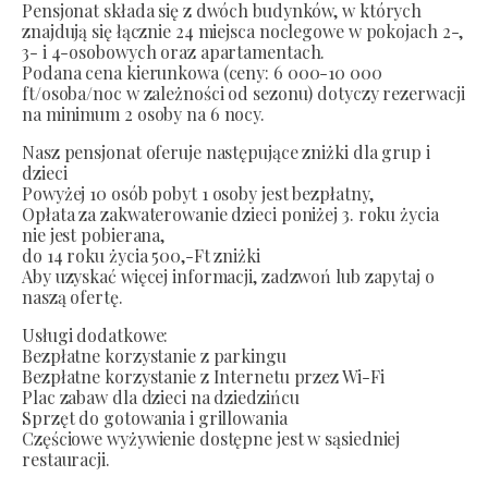
Pensjonat składa się z dwóch budynków, w których
znajdują się łącznie 24 miejsca noclegowe w pokojach 2-,
3- i 4-osobowych oraz apartamentach.
Podana cena kierunkowa (ceny: 6 000-10 000
ft/osoba/noc w zależności od sezonu) dotyczy rezerwacji
na minimum 2 osoby na 6 nocy.
Nasz pensjonat oferuje następujące zniżki dla grup i
dzieci
Powyżej 10 osób pobyt 1 osoby jest bezpłatny,
Opłata za zakwaterowanie dzieci poniżej 3. roku życia
nie jest pobierana,
do 14 roku życia 500,-Ft zniżki
Aby uzyskać więcej informacji, zadzwoń lub zapytaj o
naszą ofertę.
Usługi dodatkowe:
Bezpłatne korzystanie z parkingu
Bezpłatne korzystanie z Internetu przez Wi-Fi
Plac zabaw dla dzieci na dziedzińcu
Sprzęt do gotowania i grillowania
Częściowe wyżywienie dostępne jest w sąsiedniej
restauracji.