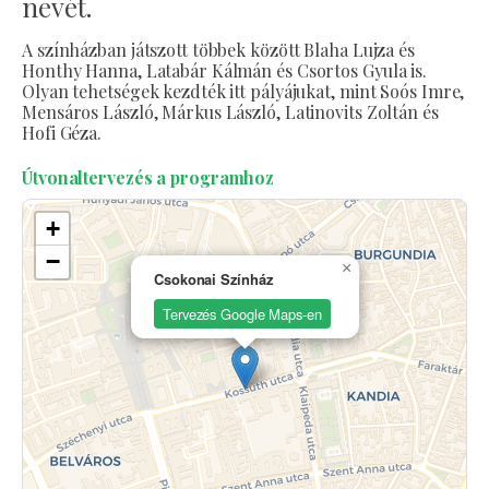
nevét.
A színházban játszott többek között Blaha Lujza és
Honthy Hanna, Latabár Kálmán és Csortos Gyula is.
Olyan tehetségek kezdték itt pályájukat, mint Soós Imre,
Mensáros László, Márkus László, Latinovits Zoltán és
Hofi Géza.
Útvonaltervezés a programhoz
+
−
×
Csokonai Színház
Tervezés Google Maps-en