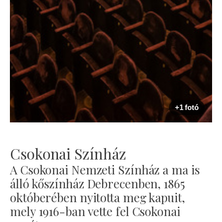
+1 fotó
Csokonai Színház
A Csokonai Nemzeti Színház a ma is
álló kőszínház Debrecenben, 1865
októberében nyitotta meg kapuit,
mely 1916-ban vette fel Csokonai