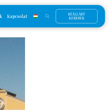
SZÁLLÁST
k
Kapcsolat
KERESEK