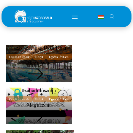
Úszás az Árpád Uszodában
Családoknak
Helyi
Egész évben
Megnézem
Szabadulószoba
Családoknak
Helyi
Egész évben
Megnézem
Mókuskaland Élménypark