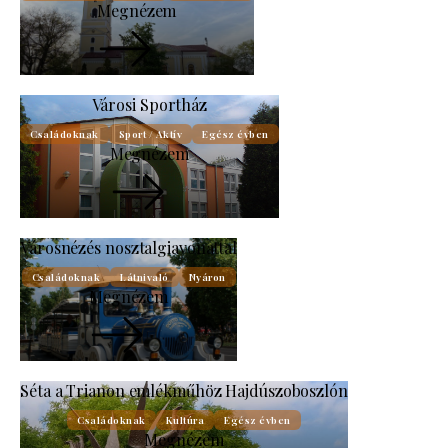
Megnézem
Városi Sportház
Családoknak
Sport / Aktív
Egész évben
Megnézem
Városnézés nosztalgiavonattal
Családoknak
Látnivaló
Nyáron
Megnézem
Séta a Trianon emlékműhöz Hajdúszoboszlón
Családoknak
Kultúra
Egész évben
Megnézem