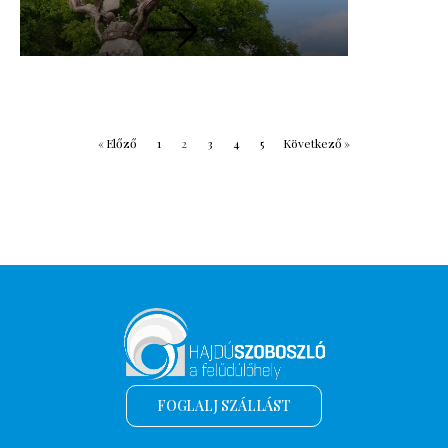
« Előző
1
2
3
4
5
Következő »
FOGLALJ SZÁLLÁST