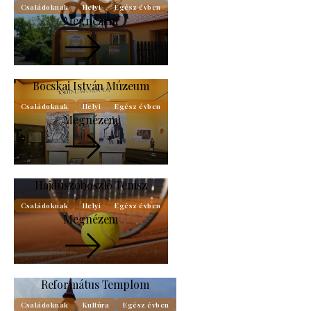
Családoknak
Helyi
Egész évben
Megnézem
Bocskai István Múzeum
Családoknak
Helyi
Egész évben
Megnézem
Hajdúszoboszló Tenisz
Családoknak
Helyi
Egész évben
Megnézem
Református Templom
Családoknak
Kultúra
Egész évben