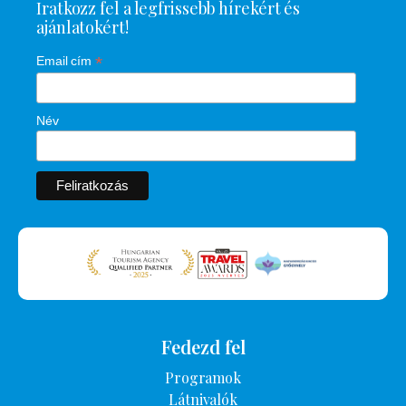
Iratkozz fel a legfrissebb hírekért és
ajánlatokért!
*
Email cím
Név
Fedezd fel
Programok
Látnivalók