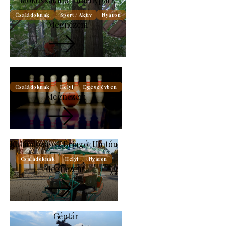
Családoknak
Sport / Aktív
Nyáron
Megnézem
Bowlingozás a Hotel Silverben
Családoknak
Helyi
Egész évben
Megnézem
Kalandozások Bringó-Hintón
Családoknak
Helyi
Nyáron
Megnézem
Géptár