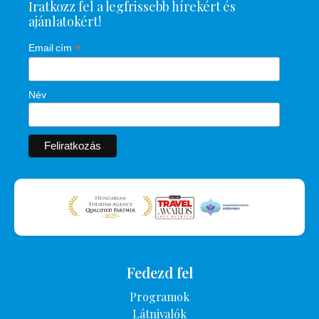
Iratkozz fel a legfrissebb hírekért és
ajánlatokért!
*
Email cím
Név
Fedezd fel
Programok
Látnivalók