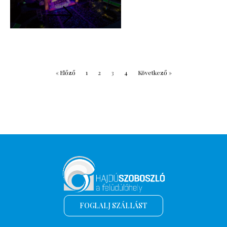
« Előző
1
2
3
4
Következő »
FOGLALJ SZÁLLÁST