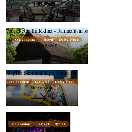
Megnézem
Veres Péter Emlékház - Balmazújváros
Családoknak
Térségi
Egész évben
Megnézem
RepTár Szolnoki Repülőmúzeum
Családoknak
Látnivaló
Egész évben
Megnézem
Nagyerdei Szabadtéri Színpad
Családoknak
Térségi
Nyáron
Megnézem