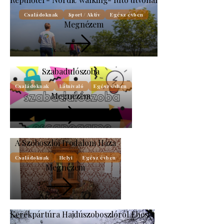
Családoknak
Sport / Aktív
Egész évben
Megnézem
Szabadulószoba
Családoknak
Látnivaló
Egész évben
Megnézem
A Szoboszlói Irodalom Háza
Családoknak
Helyi
Egész évben
Megnézem
Kerékpártúra Hajdúszoboszlóról Ebesig