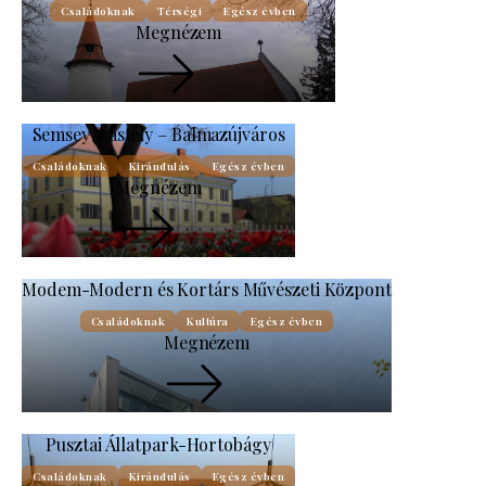
Családoknak
Térségi
Egész évben
Megnézem
Semsey-kastély – Balmazújváros
Családoknak
Kirándulás
Egész évben
Megnézem
Modem-Modern és Kortárs Művészeti Központ
Családoknak
Kultúra
Egész évben
Megnézem
Pusztai Állatpark-Hortobágy
Családoknak
Kirándulás
Egész évben