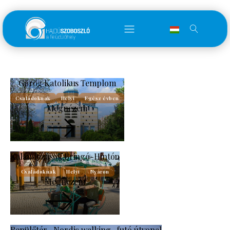
Görög Katolikus Templom
Családoknak
Helyi
Egész évben
Megnézem
Kalandozások Bringó-Hintón
Családoknak
Helyi
Nyáron
Megnézem
Repülőtér- Nordic walking- futó útvonal