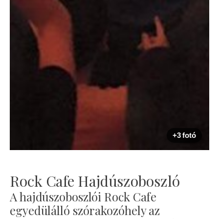
+3 fotó
Rock Cafe Hajdúszoboszló
A hajdúszoboszlói Rock Cafe
egyedülálló szórakozóhely az