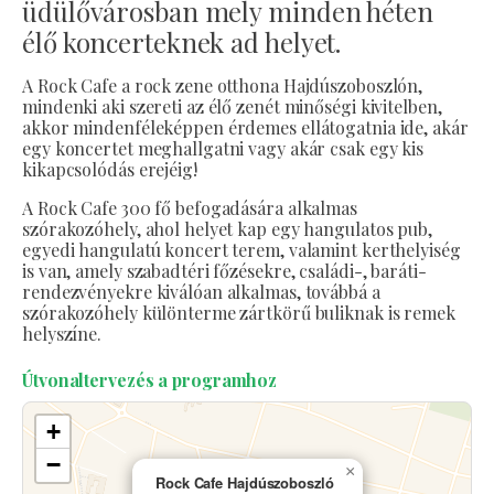
üdülővárosban mely minden héten
élő koncerteknek ad helyet.
A Rock Cafe a rock zene otthona Hajdúszoboszlón,
mindenki aki szereti az élő zenét minőségi kivitelben,
akkor mindenféleképpen érdemes ellátogatnia ide, akár
egy koncertet meghallgatni vagy akár csak egy kis
kikapcsolódás erejéig!
A Rock Cafe 300 fő befogadására alkalmas
szórakozóhely, ahol helyet kap egy hangulatos pub,
egyedi hangulatú koncert terem, valamint kerthelyiség
is van, amely szabadtéri főzésekre, családi-, baráti-
rendezvényekre kiválóan alkalmas, továbbá a
szórakozóhely különterme zártkörű buliknak is remek
helyszíne.
Útvonaltervezés a programhoz
+
−
×
Rock Cafe Hajdúszoboszló