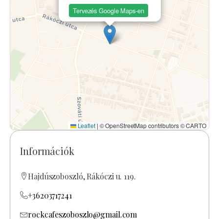
Tervezés Google Maps-en
Leaflet
|
© OpenStreetMap contributors © CARTO
Információk
Hajdúszoboszló, Rákóczi u. 119.
+36203717241
rockcafeszoboszlo@gmail.com