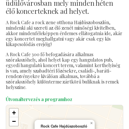
üdülővárosban mely minden héten
élő koncerteknek ad helyet.
A Rock Cafe a rock zene otthona Hajdúszoboszlón,
mindenki aki szereti az élő zenét minőségi kivitelben,
akkor mindenféleképpen érdemes ellátogatnia ide, akár
egy koncertet meghallgatni vagy akár csak egy kis
kikapcsolódás erejéig!
A Rock Cafe 300 fő befogadására alkalmas
szórakozóhely, ahol helyet kap egy hangulatos pub,
egyedi hangulatú koncert terem, valamint kerthelyiség
is van, amely szabadtéri főzésekre, családi-, baráti-
rendezvényekre kiválóan alkalmas, továbbá a
szórakozóhely különterme zártkörű buliknak is remek
helyszíne.
Útvonaltervezés a programhoz
+
−
×
Rock Cafe Hajdúszoboszló