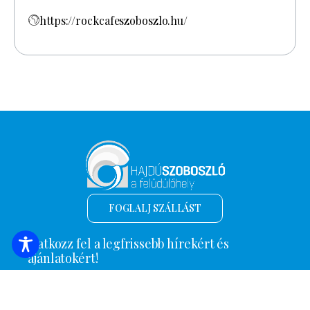
https://rockcafeszoboszlo.hu/
FOGLALJ SZÁLLÁST
Iratkozz fel a legfrissebb hírekért és
ajánlatokért!
*
Email cím