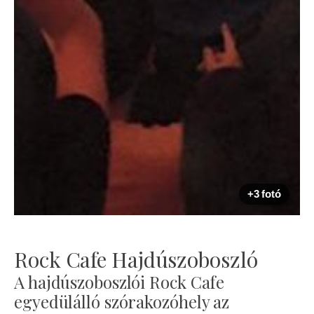
+3 fotó
Rock Cafe Hajdúszoboszló
A hajdúszoboszlói Rock Cafe
egyedülálló szórakozóhely az