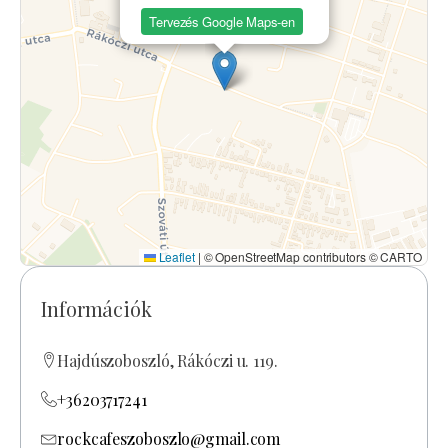
Tervezés Google Maps-en
Leaflet
|
© OpenStreetMap contributors © CARTO
Információk
Hajdúszoboszló, Rákóczi u. 119.
+36203717241
rockcafeszoboszlo@gmail.com