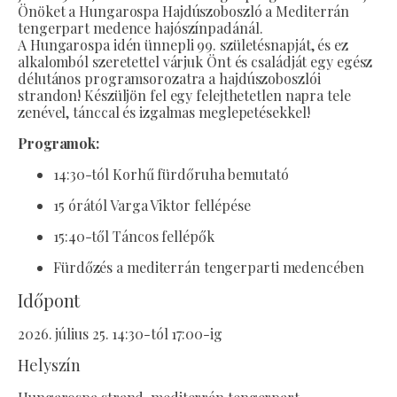
Önöket a Hungarospa Hajdúszoboszló a Mediterrán
tengerpart medence hajószínpadánál.
A Hungarospa idén ünnepli 99. születésnapját, és ez
alkalomból szeretettel várjuk Önt és családját egy egész
délutános programsorozatra a hajdúszoboszlói
strandon! Készüljön fel egy felejthetetlen napra tele
zenével, tánccal és izgalmas meglepetésekkel!
Programok:
14:30-tól Korhű fürdőruha bemutató
15 órától Varga Viktor fellépése
15:40-től Táncos fellépők
Fürdőzés a mediterrán tengerparti medencében
Időpont
2026. július 25. 14:30-tól 17:00-ig
Helyszín