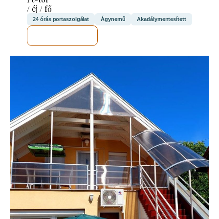
/ éj / fő
24 órás portaszolgálat
Ágynemű
Akadálymentesített
MEGNÉZEM