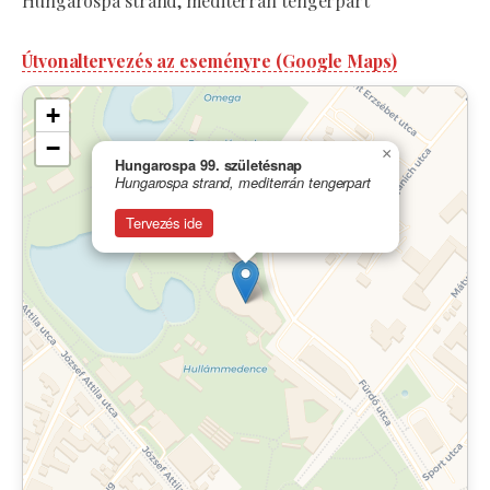
Hungarospa strand, mediterrán tengerpart
Útvonaltervezés az eseményre (Google Maps)
+
−
×
Hungarospa 99. születésnap
Hungarospa strand, mediterrán tengerpart
Tervezés ide