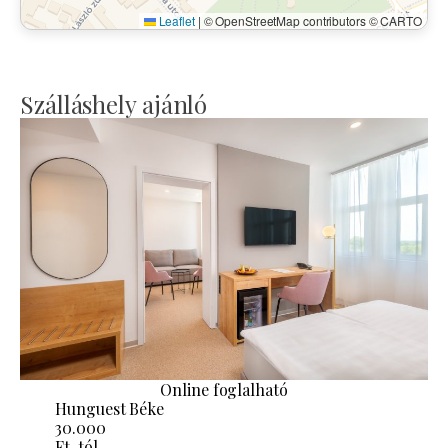
Leaflet
|
© OpenStreetMap contributors © CARTO
Szálláshely ajánló
Online foglalható
Hunguest Béke
30.000
Ft-tól