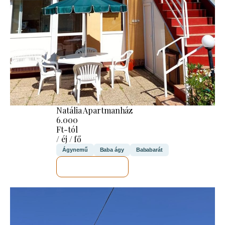
Natália Apartmanház
6.000
Ft-tól
/ éj / fő
Ágynemű
Baba ágy
Bababarát
MEGNÉZEM