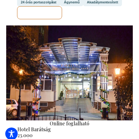
24 órás portaszolgálat
Ágynemű
Akadálymentesített
MEGNÉZEM
Online foglalható
Hotel Barátság
23.000