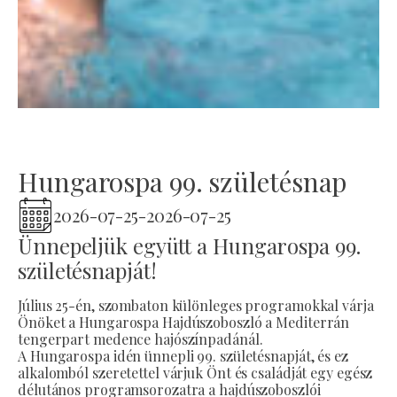
Hungarospa 99. születésnap
2026-07-25
-
2026-07-25
Ünnepeljük együtt a Hungarospa 99.
születésnapját!
Július 25-én, szombaton különleges programokkal várja
Önöket a Hungarospa Hajdúszoboszló a Mediterrán
tengerpart medence hajószínpadánál.
A Hungarospa idén ünnepli 99. születésnapját, és ez
alkalomból szeretettel várjuk Önt és családját egy egész
délutános programsorozatra a hajdúszoboszlói