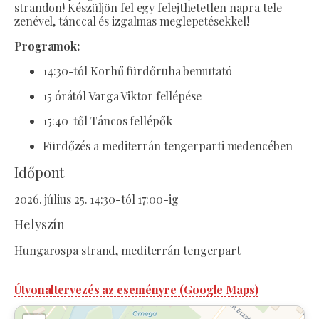
strandon! Készüljön fel egy felejthetetlen napra tele
zenével, tánccal és izgalmas meglepetésekkel!
Programok:
14:30-tól Korhű fürdőruha bemutató
15 órától Varga Viktor fellépése
15:40-től Táncos fellépők
Fürdőzés a mediterrán tengerparti medencében
Időpont
2026. július 25. 14:30-tól 17:00-ig
Helyszín
Hungarospa strand, mediterrán tengerpart
Útvonaltervezés az eseményre (Google Maps)