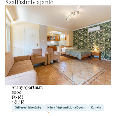
Szálláshely ajánló
Arany Apartman
8000
Ft-tól
/ éj / fő
Grillezési lehetőség
Klíma (légkondicionálógép)
Konyha