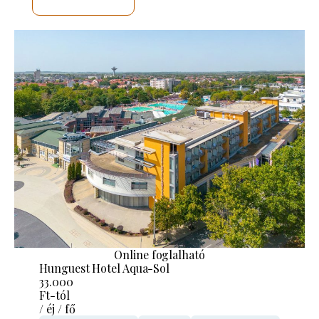
MEGNÉZEM
Online foglalható
Hunguest Hotel Aqua-Sol
33.000
Ft-tól
/ éj / fő