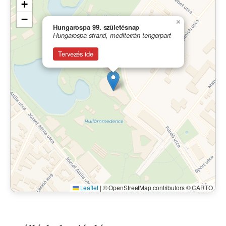
+
−
×
Hungarospa 99. születésnap
Hungarospa strand, mediterrán tengerpart
Tervezés ide
Leaflet
|
© OpenStreetMap contributors © CARTO