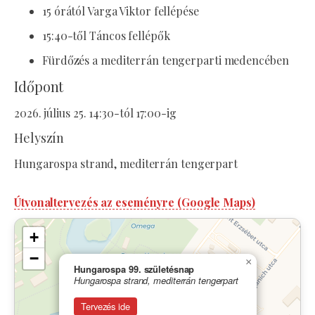
15 órától Varga Viktor fellépése
15:40-től Táncos fellépők
Fürdőzés a mediterrán tengerparti medencében
Időpont
2026. július 25. 14:30-tól 17:00-ig
Helyszín
Hungarospa strand, mediterrán tengerpart
Útvonaltervezés az eseményre (Google Maps)
+
−
×
Hungarospa 99. születésnap
Hungarospa strand, mediterrán tengerpart
Tervezés ide