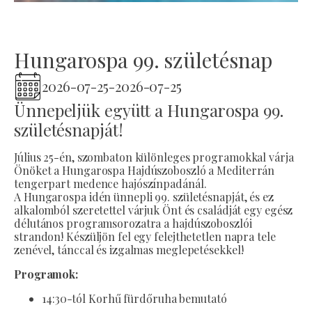
Hungarospa 99. születésnap
2026-07-25
-
2026-07-25
Ünnepeljük együtt a Hungarospa 99.
születésnapját!
Július 25-én, szombaton különleges programokkal várja
Önöket a Hungarospa Hajdúszoboszló a Mediterrán
tengerpart medence hajószínpadánál.
A Hungarospa idén ünnepli 99. születésnapját, és ez
alkalomból szeretettel várjuk Önt és családját egy egész
délutános programsorozatra a hajdúszoboszlói
strandon! Készüljön fel egy felejthetetlen napra tele
zenével, tánccal és izgalmas meglepetésekkel!
Programok:
14:30-tól Korhű fürdőruha bemutató