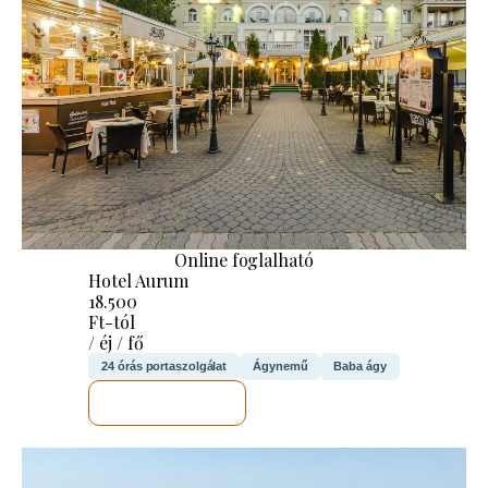
Online foglalható
Hotel Aurum
18.500
Ft-tól
/ éj / fő
24 órás portaszolgálat
Ágynemű
Baba ágy
MEGNÉZEM