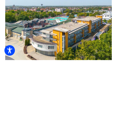
Online foglalható
Hunguest Hotel Aqua-Sol
33.000
Ft-tól
/ éj / fő
24 órás portaszolgálat
Ágynemű
Akadálymentesített
MEGNÉZEM