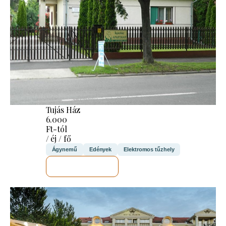
Tujás Ház
6.000
Ft-tól
/ éj / fő
Ágynemű
Edények
Elektromos tűzhely
MEGNÉZEM