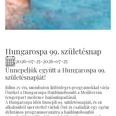
Hungarospa 99. születésnap
2026-07-25
-
2026-07-25
Ünnepeljük együtt a Hungarospa 99.
születésnapját!
Július 25-én, szombaton különleges programokkal várja
Önöket a Hungarospa Hajdúszoboszló a Mediterrán
tengerpart medence hajószínpadánál.
A Hungarospa idén ünnepli 99. születésnapját, és ez
alkalomból szeretettel várjuk Önt és családját egy egész
délutános programsorozatra a hajdúszoboszlói