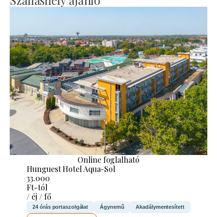
Online foglalható
Hunguest Hotel Aqua-Sol
33.000
Ft-tól
/ éj / fő
24 órás portaszolgálat
Ágynemű
Akadálymentesített