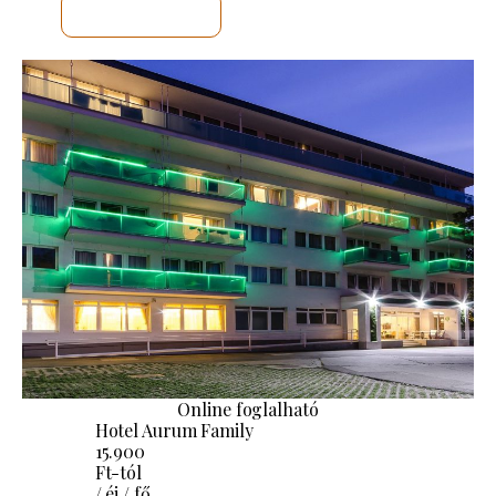
MEGNÉZEM
Online foglalható
Hotel Aurum Family
15.900
Ft-tól
/ éj / fő