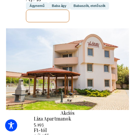
Ágynemű
Baba ágy
Babaszék, etetőszék
MEGNÉZEM
Akciós
Liza Apartmanok
5.193
Ft-tól