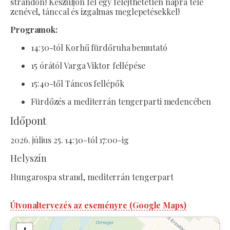
strandon! Készüljön fel egy felejthetetlen napra tele
zenével, tánccal és izgalmas meglepetésekkel!
Programok:
14:30-tól Korhű fürdőruha bemutató
15 órától Varga Viktor fellépése
15:40-től Táncos fellépők
Fürdőzés a mediterrán tengerparti medencében
Időpont
2026. július 25. 14:30-tól 17:00-ig
Helyszín
Hungarospa strand, mediterrán tengerpart
Útvonaltervezés az eseményre (Google Maps)