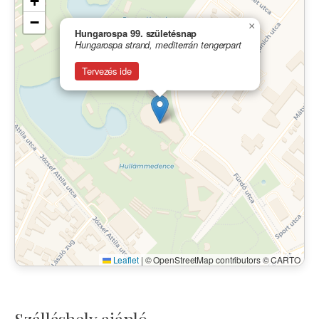
+
−
×
Hungarospa 99. születésnap
Hungarospa strand, mediterrán tengerpart
Tervezés ide
Leaflet
|
© OpenStreetMap contributors © CARTO
Szálláshely ajánló