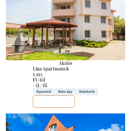
Akciós
Liza Apartmanok
5.193
Ft-tól
/ éj / fő
Ágynemű
Baba ágy
Bababarát
MEGNÉZEM