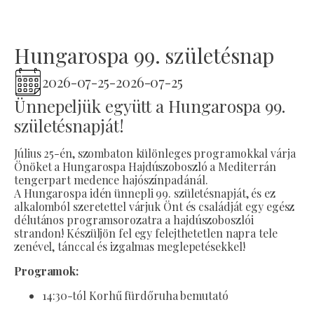
Hungarospa 99. születésnap
2026-07-25
-
2026-07-25
Ünnepeljük együtt a Hungarospa 99.
születésnapját!
Július 25-én, szombaton különleges programokkal várja
Önöket a Hungarospa Hajdúszoboszló a Mediterrán
tengerpart medence hajószínpadánál.
A Hungarospa idén ünnepli 99. születésnapját, és ez
alkalomból szeretettel várjuk Önt és családját egy egész
délutános programsorozatra a hajdúszoboszlói
strandon! Készüljön fel egy felejthetetlen napra tele
zenével, tánccal és izgalmas meglepetésekkel!
Programok:
14:30-tól Korhű fürdőruha bemutató