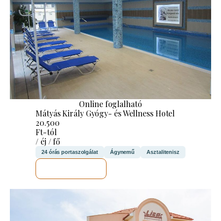
Online foglalható
Mátyás Király Gyógy- és Wellness Hotel
20.500
Ft-tól
/ éj / fő
24 órás portaszolgálat
Ágynemű
Asztalitenisz
MEGNÉZEM