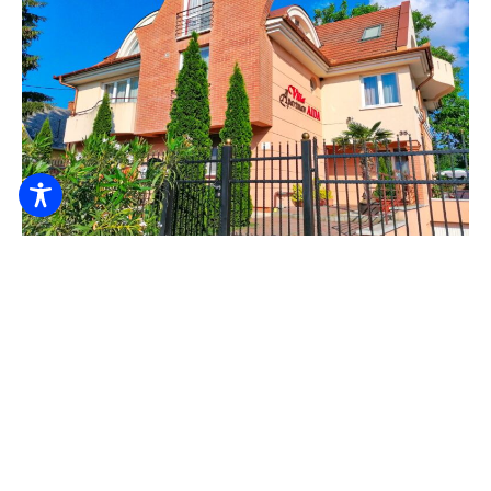
Villa AIDA Apartman
6.000
Ft-tól
/ éj / fő
Ágynemű
Bababarát
Edények
MEGNÉZEM