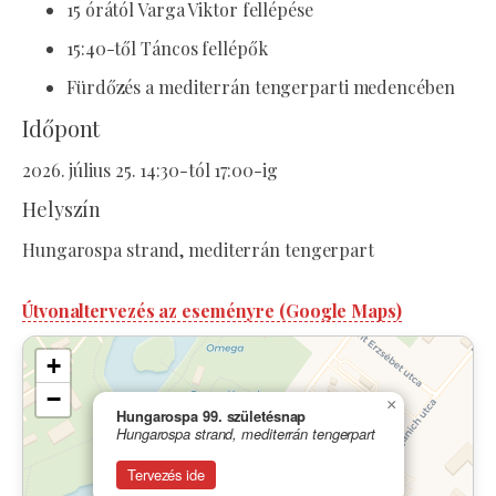
15 órától Varga Viktor fellépése
15:40-től Táncos fellépők
Fürdőzés a mediterrán tengerparti medencében
Időpont
2026. július 25. 14:30-tól 17:00-ig
Helyszín
Hungarospa strand, mediterrán tengerpart
Útvonaltervezés az eseményre (Google Maps)
+
−
×
Hungarospa 99. születésnap
Hungarospa strand, mediterrán tengerpart
Tervezés ide