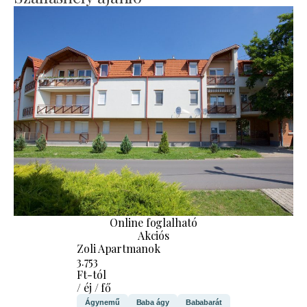
Online foglalható
Akciós
Zoli Apartmanok
3.753
Ft-tól
/ éj / fő
Ágynemű
Baba ágy
Bababarát