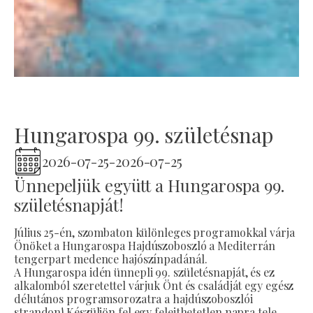
Hungarospa 99. születésnap
2026-07-25
-
2026-07-25
Ünnepeljük együtt a Hungarospa 99.
születésnapját!
Július 25-én, szombaton különleges programokkal várja
Önöket a Hungarospa Hajdúszoboszló a Mediterrán
tengerpart medence hajószínpadánál.
A Hungarospa idén ünnepli 99. születésnapját, és ez
alkalomból szeretettel várjuk Önt és családját egy egész
délutános programsorozatra a hajdúszoboszlói
strandon! Készüljön fel egy felejthetetlen napra tele