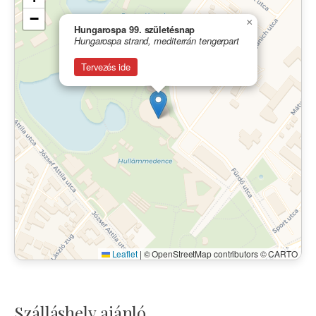
−
×
Hungarospa 99. születésnap
Hungarospa strand, mediterrán tengerpart
Tervezés ide
Leaflet
|
© OpenStreetMap contributors © CARTO
Szálláshely ajánló