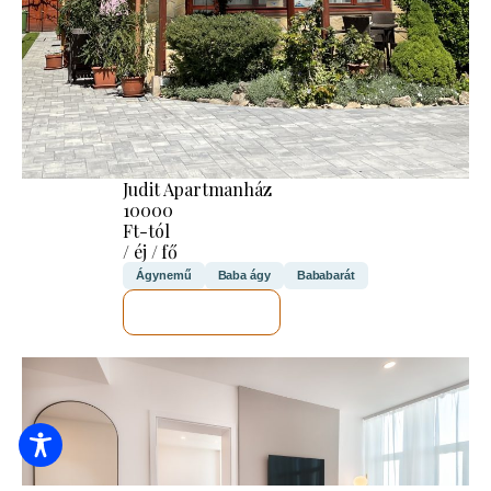
Judit Apartmanház
10000
Ft-tól
/ éj / fő
Ágynemű
Baba ágy
Bababarát
MEGNÉZEM