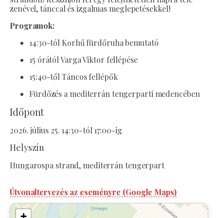
zenével, tánccal és izgalmas meglepetésekkel!
Programok:
14:30-tól Korhű fürdőruha bemutató
15 órától Varga Viktor fellépése
15:40-től Táncos fellépők
Fürdőzés a mediterrán tengerparti medencében
Időpont
2026. július 25. 14:30-tól 17:00-ig
Helyszín
Hungarospa strand, mediterrán tengerpart
Útvonaltervezés az eseményre (Google Maps)
+