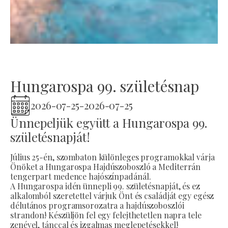
Hungarospa 99. születésnap
2026-07-25
-
2026-07-25
Ünnepeljük együtt a Hungarospa 99.
születésnapját!
Július 25-én, szombaton különleges programokkal várja
Önöket a Hungarospa Hajdúszoboszló a Mediterrán
tengerpart medence hajószínpadánál.
A Hungarospa idén ünnepli 99. születésnapját, és ez
alkalomból szeretettel várjuk Önt és családját egy egész
délutános programsorozatra a hajdúszoboszlói
strandon! Készüljön fel egy felejthetetlen napra tele
zenével, tánccal és izgalmas meglepetésekkel!