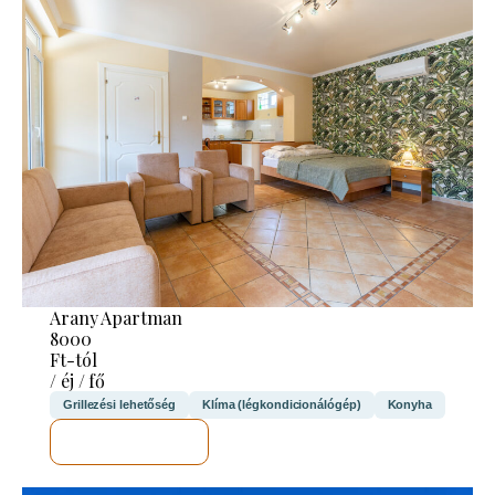
Arany Apartman
8000
Ft-tól
/ éj / fő
Grillezési lehetőség
Klíma (légkondicionálógép)
Konyha
MEGNÉZEM