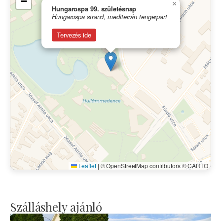
−
×
Hungarospa 99. születésnap
Hungarospa strand, mediterrán tengerpart
Tervezés ide
Leaflet
|
© OpenStreetMap contributors © CARTO
Szálláshely ajánló