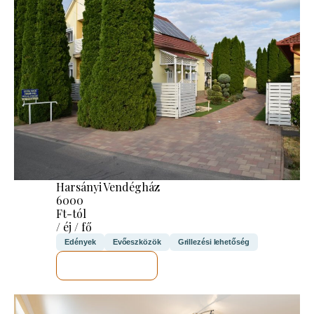
Harsányi Vendégház
6000
Ft-tól
/ éj / fő
Edények
Evőeszközök
Grillezési lehetőség
MEGNÉZEM