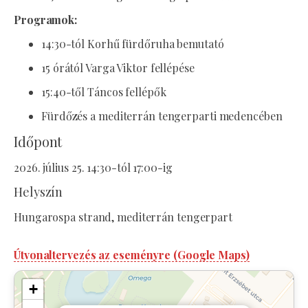
Programok:
14:30-tól Korhű fürdőruha bemutató
15 órától Varga Viktor fellépése
15:40-től Táncos fellépők
Fürdőzés a mediterrán tengerparti medencében
Időpont
2026. július 25. 14:30-tól 17:00-ig
Helyszín
Hungarospa strand, mediterrán tengerpart
Útvonaltervezés az eseményre (Google Maps)
+