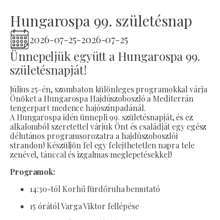
Hungarospa 99. születésnap
2026-07-25
-
2026-07-25
Ünnepeljük együtt a Hungarospa 99.
születésnapját!
Július 25-én, szombaton különleges programokkal várja
Önöket a Hungarospa Hajdúszoboszló a Mediterrán
tengerpart medence hajószínpadánál.
A Hungarospa idén ünnepli 99. születésnapját, és ez
alkalomból szeretettel várjuk Önt és családját egy egész
délutános programsorozatra a hajdúszoboszlói
strandon! Készüljön fel egy felejthetetlen napra tele
zenével, tánccal és izgalmas meglepetésekkel!
Programok:
14:30-tól Korhű fürdőruha bemutató
15 órától Varga Viktor fellépése