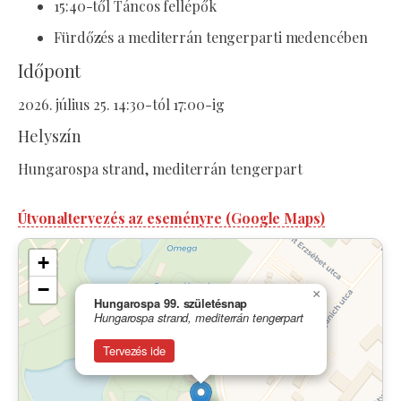
15:40-től Táncos fellépők
Fürdőzés a mediterrán tengerparti medencében
Időpont
2026. július 25. 14:30-tól 17:00-ig
Helyszín
Hungarospa strand, mediterrán tengerpart
Útvonaltervezés az eseményre (Google Maps)
+
−
×
Hungarospa 99. születésnap
Hungarospa strand, mediterrán tengerpart
Tervezés ide