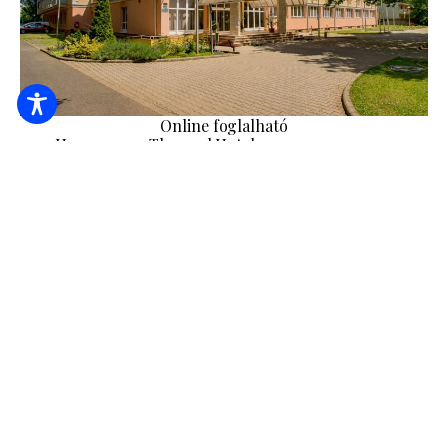
Online foglalható
Hungarospa Thermal Hotel
24.640
Ft-tól
/ éj / fő
24 órás portaszolgálat
Ágynemű
Akadálymentesített
MEGNÉZEM