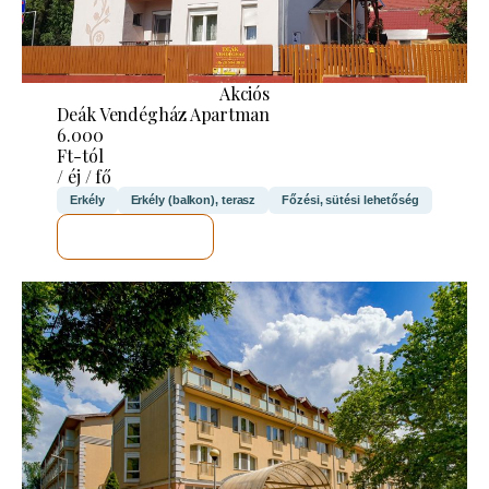
Akciós
Deák Vendégház Apartman
6.000
Ft-tól
/ éj / fő
Erkély
Erkély (balkon), terasz
Főzési, sütési lehetőség
MEGNÉZEM