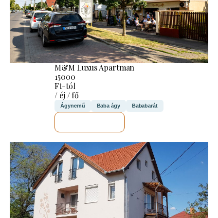
M&M Luxus Apartman
15000
Ft-tól
/ éj / fő
Ágynemű
Baba ágy
Bababarát
MEGNÉZEM