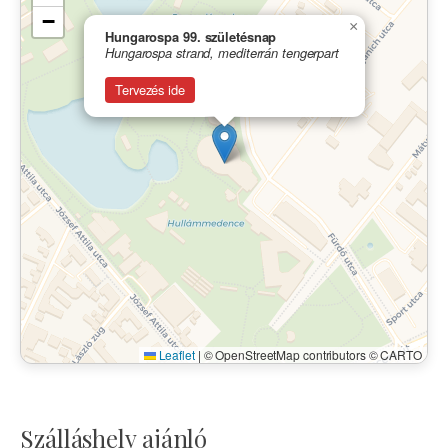
−
×
Hungarospa 99. születésnap
Hungarospa strand, mediterrán tengerpart
Tervezés ide
Leaflet
|
© OpenStreetMap contributors © CARTO
Szálláshely ajánló