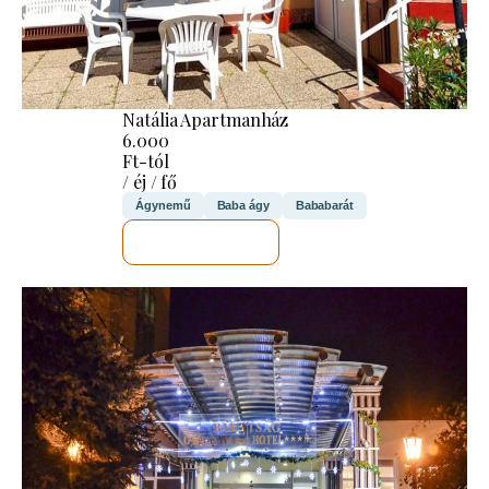
Natália Apartmanház
6.000
Ft-tól
/ éj / fő
Ágynemű
Baba ágy
Bababarát
MEGNÉZEM