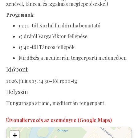
zenével, tánccal és izgalmas meglepetésekkel!
Programok:
14:30-tól Korhű fürdőruha bemutató
15 órától Varga Viktor fellépése
15:40-től Táncos fellépők
Fürdőzés a mediterrán tengerparti medencében
Időpont
2026. július 25. 14:30-tól 17:00-ig
Helyszín
Hungarospa strand, mediterrán tengerpart
Útvonaltervezés az eseményre (Google Maps)
+