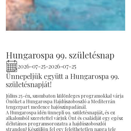
Hungarospa 99. születésnap
2026-07-25
-
2026-07-25
Ünnepeljük együtt a Hungarospa 99.
születésnapját!
Július 25-én, szombaton különleges programokkal várja
Önöket a Hungarospa Hajdúszoboszló a Mediterrán
tengerpart medence hajószínpadánál.
A Hungarospa idén ünnepli 99. születésnapját, és ez
alkalomból szeretettel várjuk Önt és családját egy egész
délutános programsorozatra a hajdúszoboszlói
strandon! Készüljön fel egy felejthetetlen napra tele