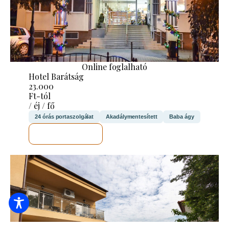
Online foglalható
Hotel Barátság
23.000
Ft-tól
/ éj / fő
24 órás portaszolgálat
Akadálymentesített
Baba ágy
MEGNÉZEM