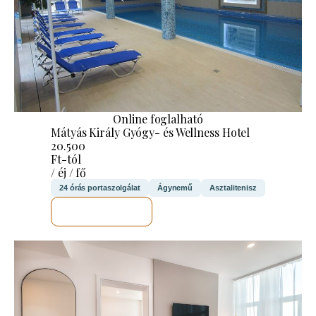
Online foglalható
Mátyás Király Gyógy- és Wellness Hotel
20.500
Ft-tól
/ éj / fő
24 órás portaszolgálat
Ágynemű
Asztalitenisz
MEGNÉZEM