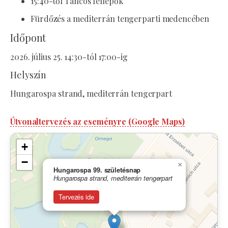
15:40-től Táncos fellépők
Fürdőzés a mediterrán tengerparti medencében
Időpont
2026. július 25. 14:30-tól 17:00-ig
Helyszín
Hungarospa strand, mediterrán tengerpart
Útvonaltervezés az eseményre (Google Maps)
+
−
×
Hungarospa 99. születésnap
Hungarospa strand, mediterrán tengerpart
Tervezés ide