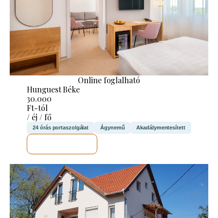
Online foglalható
Hunguest Béke
30.000
Ft-tól
/ éj / fő
24 órás portaszolgálat
Ágynemű
Akadálymentesített
MEGNÉZEM