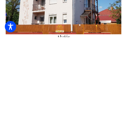
Akciós
Deák Vendégház Apartman
6.000
Ft-tól
/ éj / fő
Erkély
Erkély (balkon), terasz
Főzési, sütési lehetőség
MEGNÉZEM