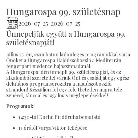
Hungarospa 99. születésnap
2026-07-25
-
2026-07-25
Ünnepeljük együtt a Hungarospa 99.
születésnapját!
Július 25-én, szombaton különleges programokkal várja
Önöket a Hungarospa Hajdúszoboszló a Mediterrán
tengerpart medence hajószínpadánál.
A Hungarospa idén ünnepli 99. születésnapját, és ez
alkalomból szeretettel várjuk Önt és családját egy egész
délutános programsorozatra a hajdúszoboszlói
strandon! Készüljön fel egy felejthetetlen napra tele
zenével, tánccal és izgalmas meglepetésekkel!
Programok:
14:30-tól Korhű fürdőruha bemutató
15 órától Varga Viktor fellépése