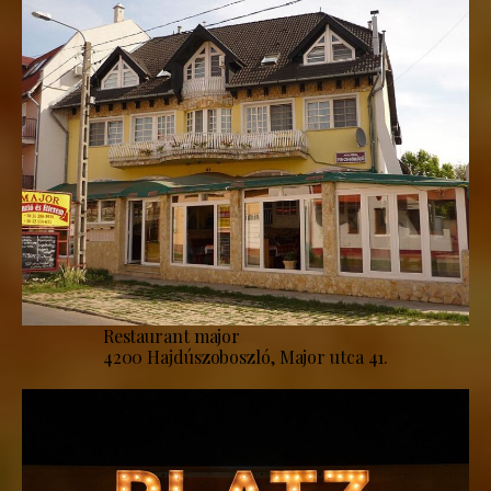
Restaurant major
4200 Hajdúszoboszló, Major utca 41.