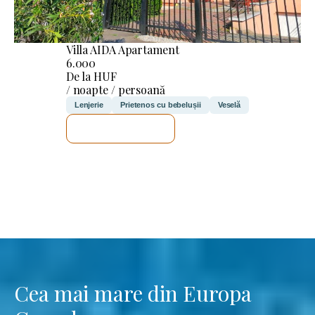
Villa AIDA Apartament
6.000
De la HUF
/ noapte / persoană
Lenjerie
Prietenos cu bebelușii
Veselă
VOI VERIFICA
Cea mai mare din Europa