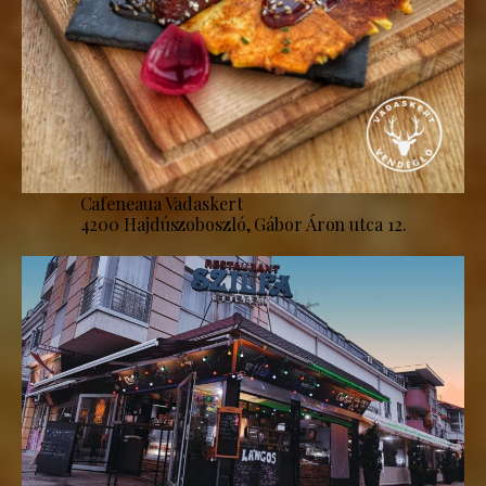
Cafeneaua Vadaskert
4200 Hajdúszoboszló, Gábor Áron utca 12.