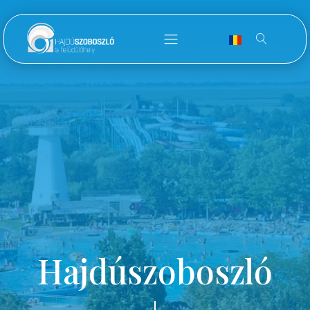
Hajdúszoboszló