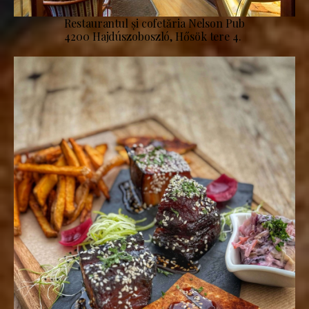
Restaurantul și cofetăria Nelson Pub
4200 Hajdúszoboszló, Hősök tere 4.