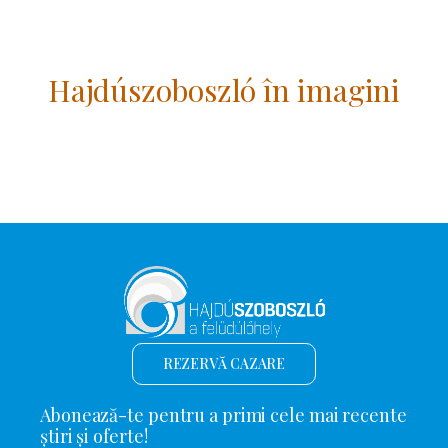
Hajdúszoboszló în imagini
REZERVĂ CAZARE
Abonează-te pentru a primi cele mai recente
știri și oferte!