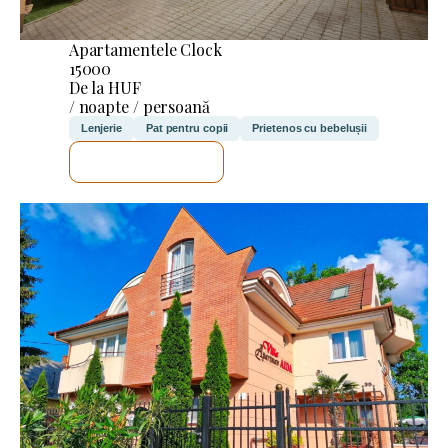
Apartamentele Clock
15000
De la HUF
/ noapte / persoană
Lenjerie
Pat pentru copii
Prietenos cu bebelușii
VOI VERIFICA