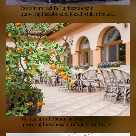
Restaurant Szilfa Hajdúszoboszló
4200 Hajdúszoboszló, József Attila utca 2-4.
Restaurantul Platan Garden
4200 Hajdúszoboszló, Gábor Áron utca 24.