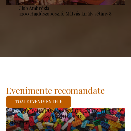
Club Ambrózia
4200 Hajdúszoboszló, Mátyás király sétány 8.
Evenimente recomandate
TOATE EVENIMENTELE
KOCKASHOW HAJDÚSZOBOSZLÓ – EXPOZIȚIE LEGO®
ȘI SPAȚIU DE JOC
2026-07-11
-