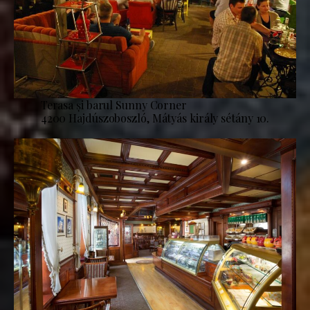
Terasa și barul Sunny Corner
4200 Hajdúszoboszló, Mátyás király sétány 10.