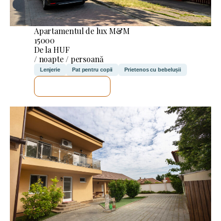
Apartamentul de lux M&M
15000
De la HUF
/ noapte / persoană
Lenjerie
Pat pentru copii
Prietenos cu bebelușii
VOI VERIFICA