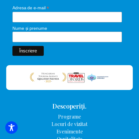
*
Adresa de e-mail
Nume și prenume
Descoperiți.
Programe
Locuri de vizitat
CĂUTARE DE CAZARE
Evenimente
Ospitalitate