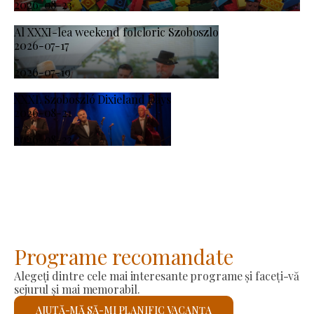
2026-08-23
Al XXXI-lea weekend folcloric Szoboszlo
2026-07-17
-
2026-07-19
XXXI. Szoboszló Dixieland Days
2026-08-21
-
2026-08-23
Programe recomandate
Alegeți dintre cele mai interesante programe și faceți-vă
sejurul și mai memorabil.
AJUTĂ-MĂ SĂ-MI PLANIFIC VACANȚA