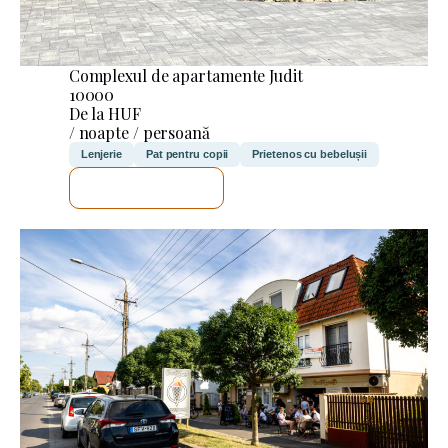
Complexul de apartamente Judit
10000
De la HUF
/ noapte / persoană
Lenjerie
Pat pentru copii
Prietenos cu bebelușii
VOI VERIFICA