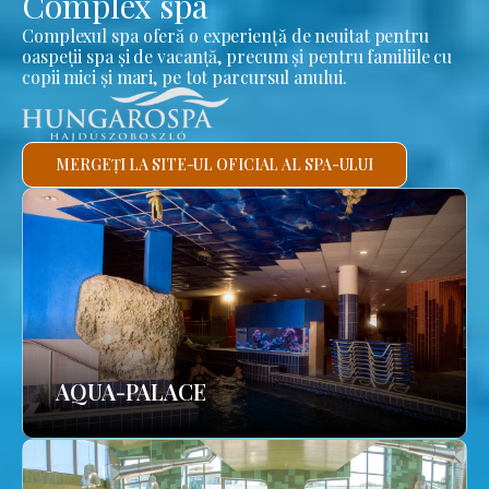
Complex spa
Complexul spa oferă o experiență de neuitat pentru
oaspeții spa și de vacanță, precum și pentru familiile cu
copii mici și mari, pe tot parcursul anului.
MERGEȚI LA SITE-UL OFICIAL AL SPA-ULUI
AQUA-PALACE