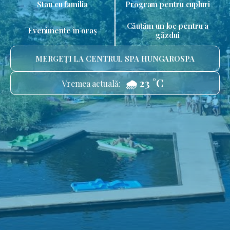
Stau cu familia
Program pentru cupluri
Căutăm un loc pentru a
Evenimente în oraș
găzdui
MERGEȚI LA CENTRUL SPA HUNGAROSPA
🌧️ 23 °C
Vremea actuală: