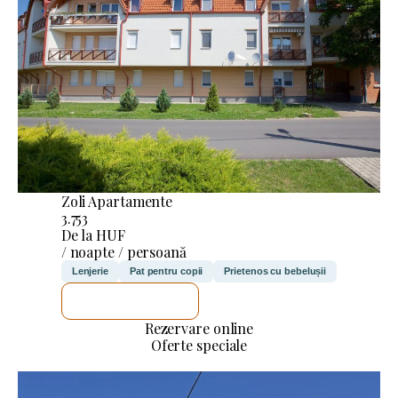
Zoli Apartamente
3.753
De la HUF
/ noapte / persoană
Lenjerie
Pat pentru copii
Prietenos cu bebelușii
VOI VERIFICA
Rezervare online
Oferte speciale