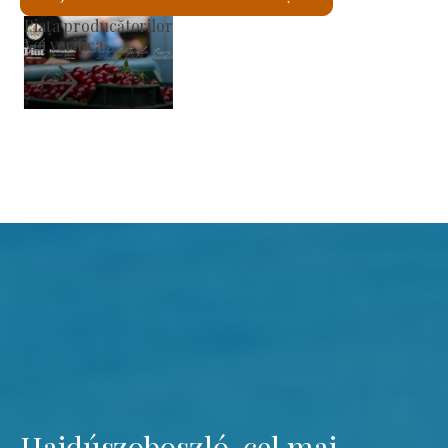
Biserica romano-catolică Sfântul László
Voi verifica
Hajdúszoboszló, cel mai