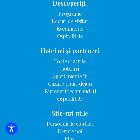
Descoperiți.
Programe
Locuri de vizitat
Evenimente
Ospitalitate
Hoteluri și parteneri
Toate cazările
hoteluri
Apartamente în
Cazare și mic dejun
Parteneri recomandați
Ospitalitate
Site-uri utile
Persoană de contact
Despre noi
CĂUTARE DE CAZARE
Blog