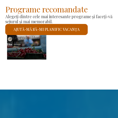
Programe recomandate
Alegeți dintre cele mai interesante programe și faceți-vă
sejurul și mai memorabil.
AJUTĂ-MĂ SĂ-MI PLANIFIC VACANȚA
Biserica romano-catolică Sfântul László
Voi verifica