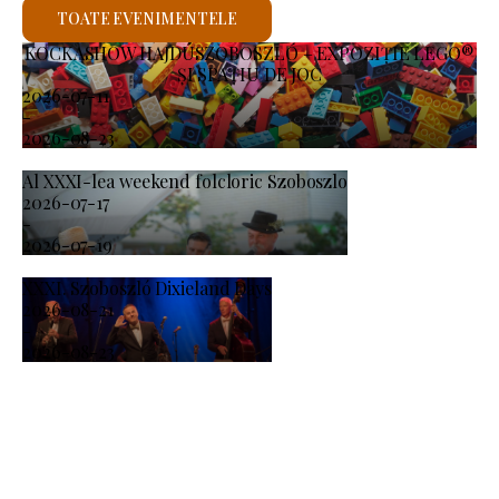
TOATE EVENIMENTELE
KOCKASHOW HAJDÚSZOBOSZLÓ – EXPOZIȚIE LEGO®
ȘI SPAȚIU DE JOC
2026-07-11
-
2026-08-23
Al XXXI-lea weekend folcloric Szoboszlo
2026-07-17
-
2026-07-19
XXXI. Szoboszló Dixieland Days
2026-08-21
-
2026-08-23