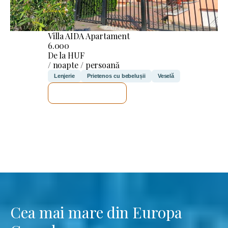
Villa AIDA Apartament
6.000
De la HUF
/ noapte / persoană
Lenjerie
Prietenos cu bebelușii
Veselă
VOI VERIFICA
Cea mai mare din Europa