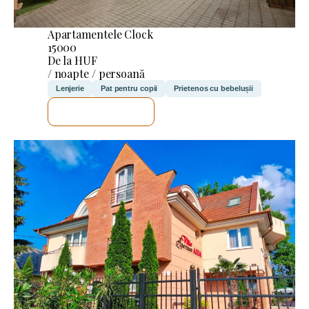
Apartamentele Clock
15000
De la HUF
/ noapte / persoană
Lenjerie
Pat pentru copii
Prietenos cu bebelușii
VOI VERIFICA