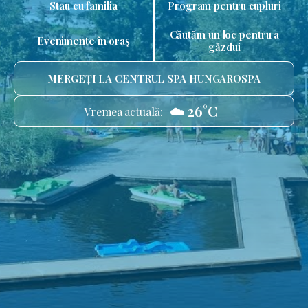
Stau cu familia
Program pentru cupluri
Căutăm un loc pentru a
Evenimente în oraș
găzdui
MERGEȚI LA CENTRUL SPA HUNGAROSPA
☁️ 26°C
Vremea actuală: