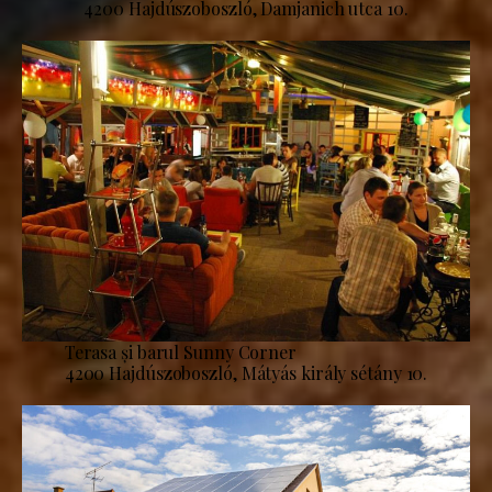
4200 Hajdúszoboszló, Damjanich utca 10.
Terasa și barul Sunny Corner
4200 Hajdúszoboszló, Mátyás király sétány 10.