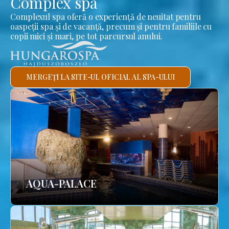
Complex spa
Complexul spa oferă o experiență de neuitat pentru
oaspeții spa și de vacanță, precum și pentru familiile cu
copii mici și mari, pe tot parcursul anului.
MERGEȚI LA SITE-UL OFICIAL AL SPA-ULUI
AQUA-PALACE