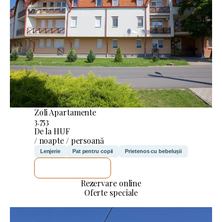
Zoli Apartamente
3.753
De la HUF
/ noapte / persoană
Lenjerie
Pat pentru copii
Prietenos cu bebelușii
VOI VERIFICA
Rezervare online
Oferte speciale