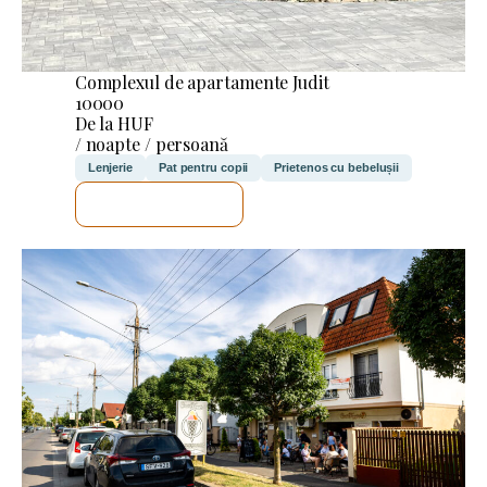
Complexul de apartamente Judit
10000
De la HUF
/ noapte / persoană
Lenjerie
Pat pentru copii
Prietenos cu bebelușii
VOI VERIFICA