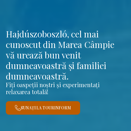
Hajdúszoboszló, cel mai
cunoscut din Marea Câmpie
vă urează bun venit
dumneavoastră și familiei
dumneavoastră.
Fiți oaspeții noștri și experimentați
relaxarea totală!
SUNAȚI LA TOURINFORM