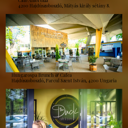
Club Ambrózia
4200 Hajdúszoboszló, Mátyás király sétány 8.
Hungarospa Brunch & Cafea
Hajdúszoboszló, Parcul Szent István, 4200 Ungaria