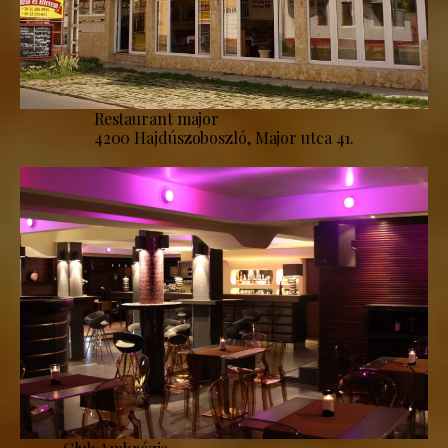
Restaurant major
4200 Hajdúszoboszló, Major utca 41.