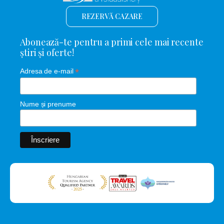
REZERVĂ CAZARE
Abonează-te pentru a primi cele mai recente
știri și oferte!
*
Adresa de e-mail
Nume și prenume