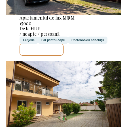
Apartamentul de lux M&M
15000
De la HUF
/ noapte / persoană
Lenjerie
Pat pentru copii
Prietenos cu bebelușii
VOI VERIFICA