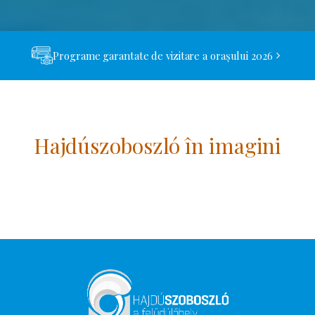
Programe garantate de vizitare a orașului 2026
Hajdúszoboszló în imagini