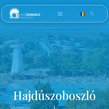
Hajdúszoboszló