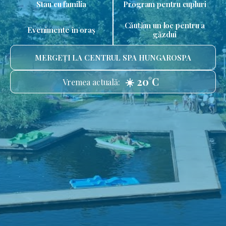
Stau cu familia
Program pentru cupluri
Căutăm un loc pentru a
Evenimente în oraș
găzdui
MERGEȚI LA CENTRUL SPA HUNGAROSPA
☀️ 20°C
Vremea actuală: