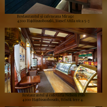
Restaurantul și cafeneaua Mirage
4200 Hajdúszoboszló, József Attila utca 5-7.
Restaurantul și cofetăria Nelson Pub
4200 Hajdúszoboszló, Hősök tere 4.