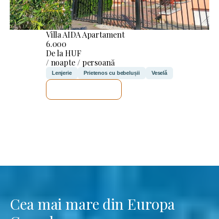
Villa AIDA Apartament
6.000
De la HUF
/ noapte / persoană
Lenjerie
Prietenos cu bebelușii
Veselă
VOI VERIFICA
Cea mai mare din Europa