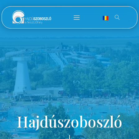
Hajdúszoboszló