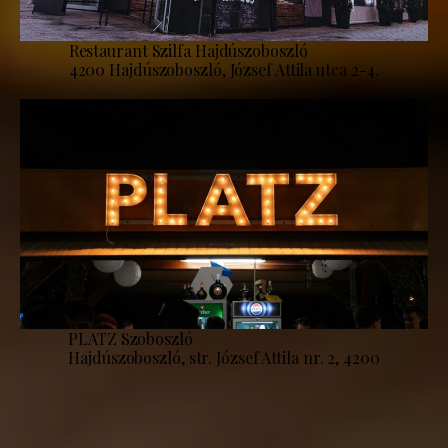
Restaurant Szilfa Hajdúszoboszló
4200 Hajdúszoboszló, József Attila utca 2-4.
PLATZ Szoboszló
Hajdúszoboszló, str. József Attila nr. 2, 4200