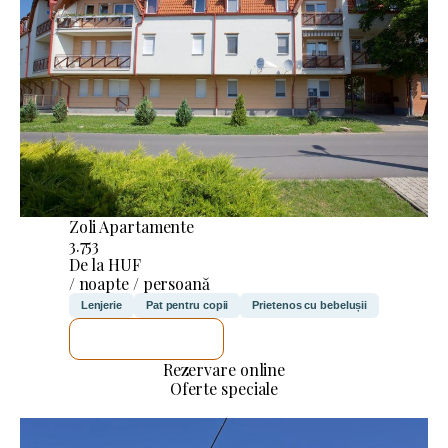
Zoli Apartamente
3.753
De la HUF
/ noapte / persoană
Lenjerie
Pat pentru copii
Prietenos cu bebelușii
VOI VERIFICA
Rezervare online
Oferte speciale