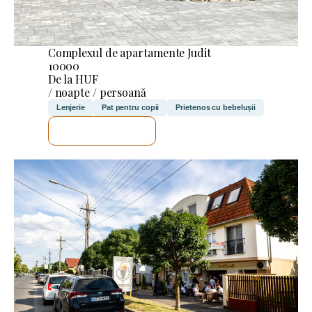
Complexul de apartamente Judit
10000
De la HUF
/ noapte / persoană
Lenjerie
Pat pentru copii
Prietenos cu bebelușii
VOI VERIFICA