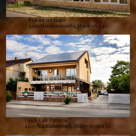
Restaurant major
4200 Hajdúszoboszló, Major utca 41.
Clock Cafe Pizzeria
4200 Hajdúszoboszló, Hőforrás utca 22.