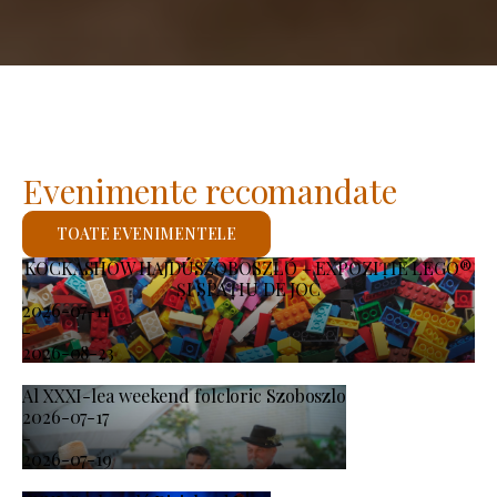
Evenimente recomandate
TOATE EVENIMENTELE
KOCKASHOW HAJDÚSZOBOSZLÓ – EXPOZIȚIE LEGO®
ȘI SPAȚIU DE JOC
2026-07-11
-
2026-08-23
Al XXXI-lea weekend folcloric Szoboszlo
2026-07-17
-
2026-07-19