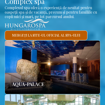
Complex spa
Complexul spa oferă o experiență de neuitat pentru
oaspeții spa și de vacanță, precum și pentru familiile cu
copii mici și mari, pe tot parcursul anului.
MERGEȚI LA SITE-UL OFICIAL AL SPA-ULUI
AQUA-PALACE