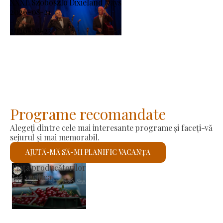
XXXI. Szoboszló Dixieland Days
2026-08-21
-
2026-08-23
Programe recomandate
Alegeți dintre cele mai interesante programe și faceți-vă
sejurul și mai memorabil.
AJUTĂ-MĂ SĂ-MI PLANIFIC VACANȚA
Biserica romano-catolică Sfântul László
Voi verifica