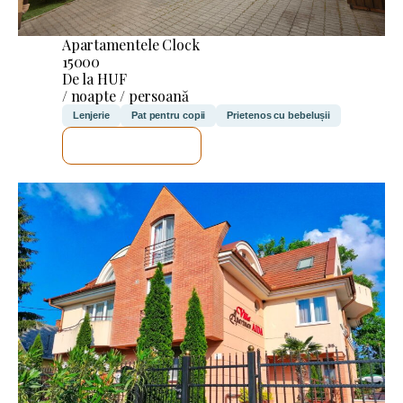
Apartamentele Clock
15000
De la HUF
/ noapte / persoană
Lenjerie
Pat pentru copii
Prietenos cu bebelușii
VOI VERIFICA