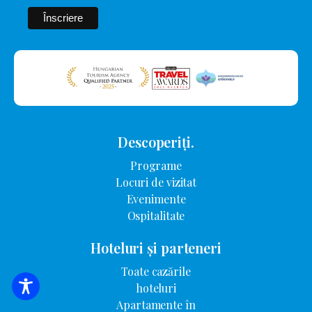
Descoperiți.
Programe
Locuri de vizitat
Evenimente
Ospitalitate
Hoteluri și parteneri
Toate cazările
hoteluri
CĂUTARE DE CAZARE
Apartamente în