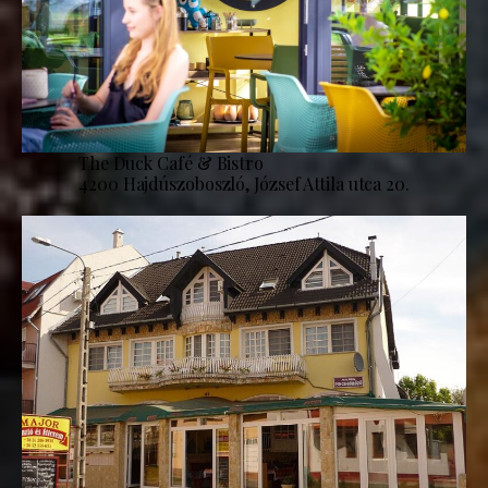
The Duck Café & Bistro
4200 Hajdúszoboszló, József Attila utca 20.