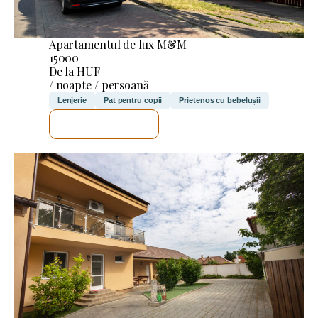
Apartamentul de lux M&M
15000
De la HUF
/ noapte / persoană
Lenjerie
Pat pentru copii
Prietenos cu bebelușii
VOI VERIFICA