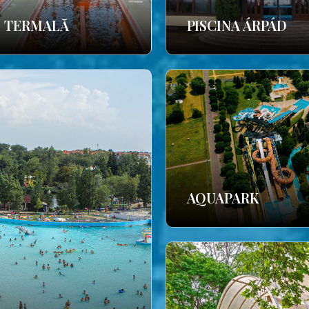
E TERMALĂ
PISCINA ÁRPÁD
AQUAPARK