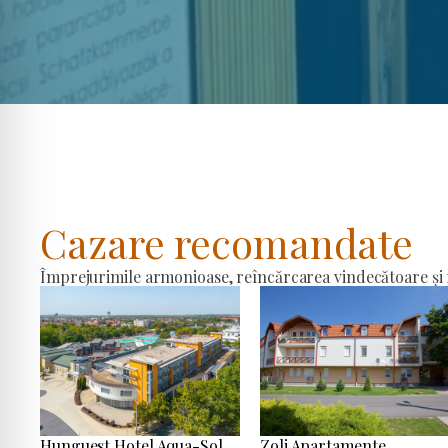
Cazare recomandate
Împrejurimile armonioase, reîncărcarea vindecătoare și r
Hunguest Hotel Aqua-Sol
Zoli Apartamente