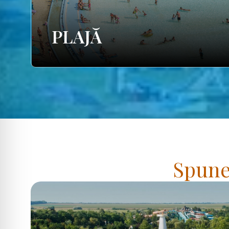
PLAJĂ
Spuneț