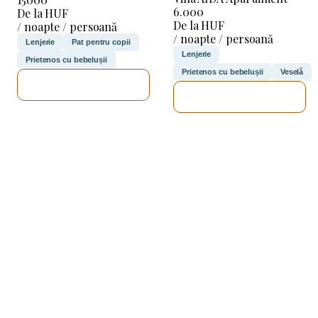
6.000
De la HUF
De la HUF
/ noapte / persoană
/ noapte / persoană
Lenjerie
Pat pentru copii
Lenjerie
Prietenos cu bebelușii
Prietenos cu bebelușii
Veselă
VOI VERIFICA
VOI VERIFICA