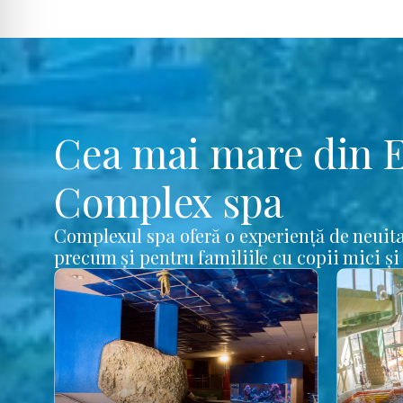
Cea mai mare din 
Complex spa
Complexul spa oferă o experiență de neuita
precum și pentru familiile cu copii mici și