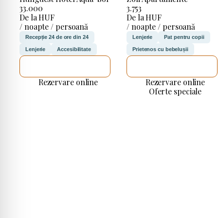
33.000
3.753
De la HUF
De la HUF
/ noapte / persoană
/ noapte / persoană
Recepție 24 de ore din 24
Lenjerie
Pat pentru copii
Lenjerie
Accesibilitate
Prietenos cu bebelușii
VOI VERIFICA
VOI VERIFICA
Rezervare online
Rezervare online
Oferte speciale