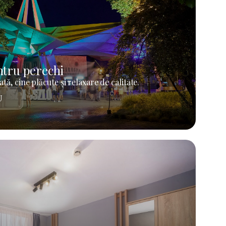
tru perechi
tă, cine plăcute și relaxare de calitate.
U