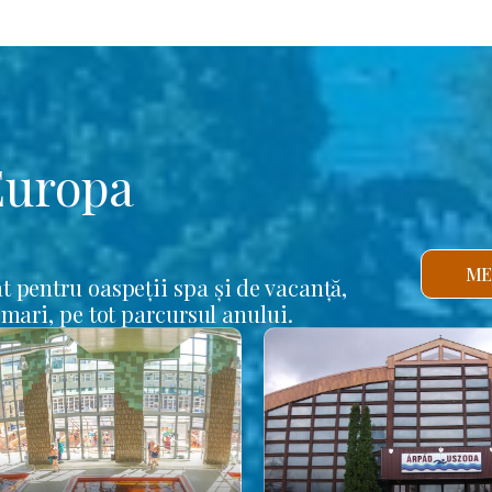
Europa
ME
t pentru oaspeții spa și de vacanță,
 mari, pe tot parcursul anului.