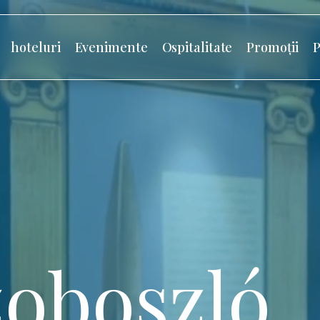
hoteluri
Evenimente
Ospitalitate
Promoții
P
oboszló