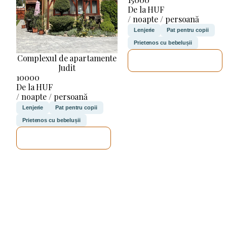
De la HUF
/ noapte / persoană
Lenjerie
Pat pentru copii
Prietenos cu bebelușii
Complexul de apartamente
VOI VERIFICA
Judit
10000
De la HUF
/ noapte / persoană
Lenjerie
Pat pentru copii
Prietenos cu bebelușii
VOI VERIFICA