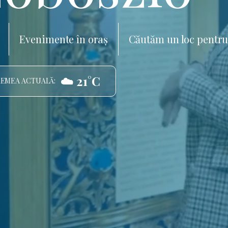
Evenimente în oraș
Căutăm un loc pentru
☁️ 21°C
EMEA ACTUALĂ: