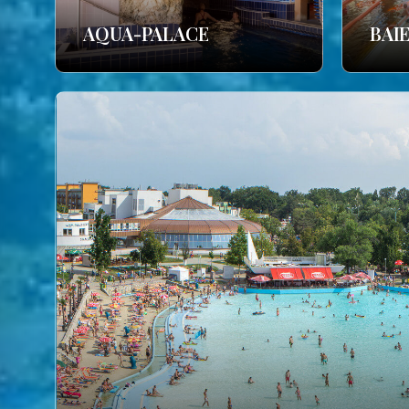
AQUA-PALACE
BAI