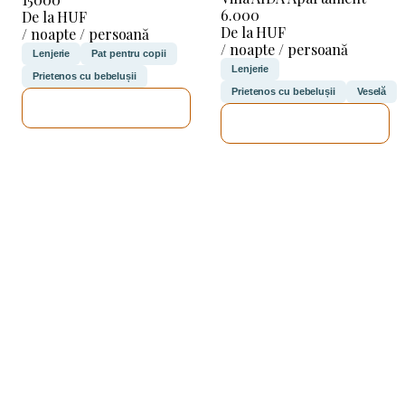
6.000
De la HUF
De la HUF
/ noapte / persoană
/ noapte / persoană
Lenjerie
Pat pentru copii
Lenjerie
Prietenos cu bebelușii
Prietenos cu bebelușii
Veselă
VOI VERIFICA
VOI VERIFICA