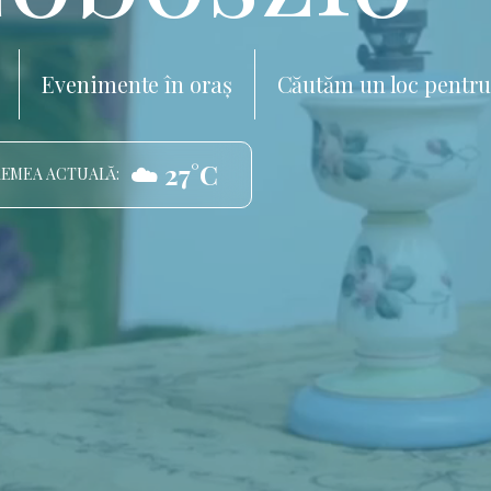
Evenimente în oraș
Căutăm un loc pentru
☁️ 27°C
EMEA ACTUALĂ: