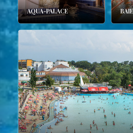
AQUA-PALACE
BAI