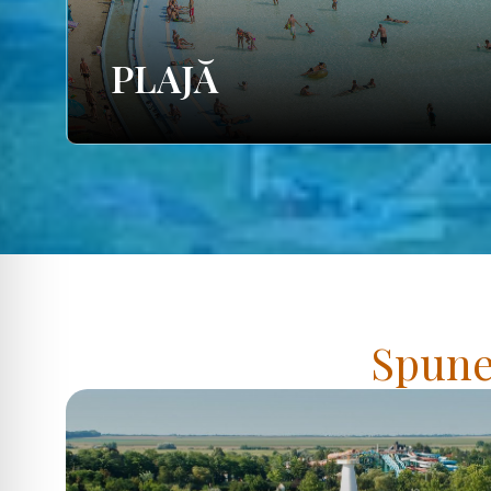
PLAJĂ
Spuneț