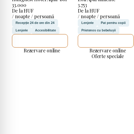
33.000
3.753
De la HUF
De la HUF
/ noapte / persoană
/ noapte / persoană
Recepție 24 de ore din 24
Lenjerie
Pat pentru copii
Lenjerie
Accesibilitate
Prietenos cu bebelușii
VOI VERIFICA
VOI VERIFICA
Rezervare online
Rezervare online
Oferte speciale