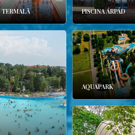
E TERMALĂ
PISCINA ÁRPÁD
AQUAPARK