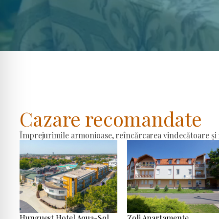
Cazare recomandate
Împrejurimile armonioase, reîncărcarea vindecătoare și r
Hunguest Hotel Aqua-Sol
Zoli Apartamente