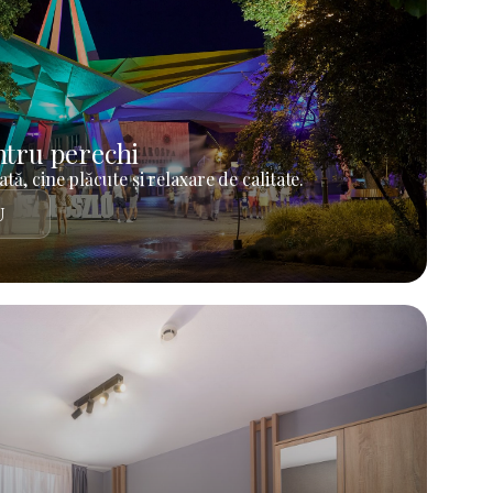
tru perechi
tă, cine plăcute și relaxare de calitate.
U