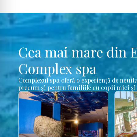
Cea mai mare din 
Complex spa
Complexul spa oferă o experiență de neuita
precum și pentru familiile cu copii mici și