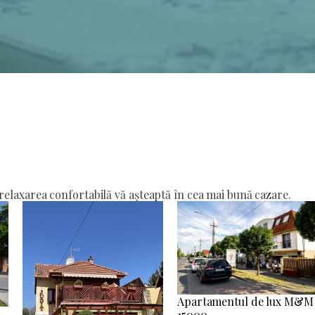
elaxarea confortabilă vă așteaptă în cea mai bună cazare.
Apartamentul de lux M&M
15000