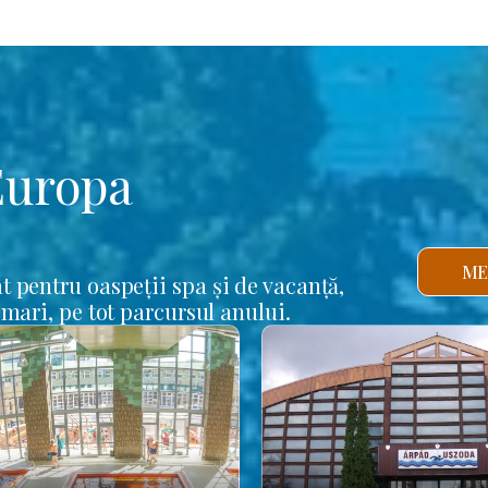
Europa
ME
t pentru oaspeții spa și de vacanță,
 mari, pe tot parcursul anului.