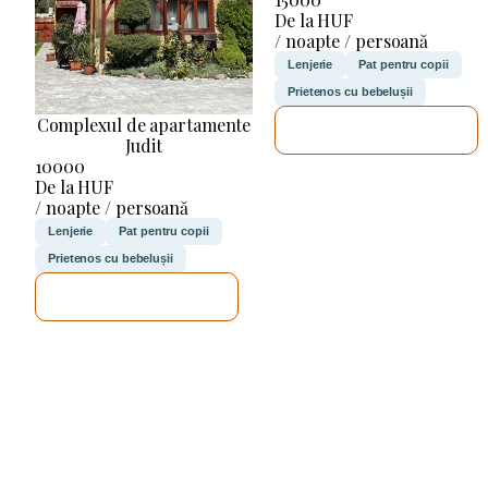
De la HUF
/ noapte / persoană
Lenjerie
Pat pentru copii
Prietenos cu bebelușii
Complexul de apartamente
VOI VERIFICA
Judit
10000
De la HUF
/ noapte / persoană
Lenjerie
Pat pentru copii
Prietenos cu bebelușii
VOI VERIFICA