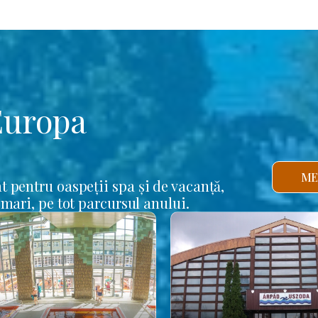
Europa
ME
t pentru oaspeții spa și de vacanță,
 mari, pe tot parcursul anului.