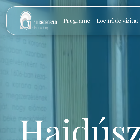
Programe
Locuri de vizitat
Hajdúsz