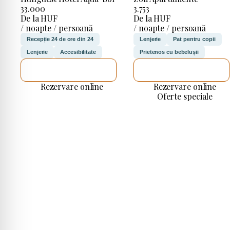
33.000
3.753
De la HUF
De la HUF
/ noapte / persoană
/ noapte / persoană
Recepție 24 de ore din 24
Lenjerie
Pat pentru copii
Lenjerie
Accesibilitate
Prietenos cu bebelușii
VOI VERIFICA
VOI VERIFICA
Rezervare online
Rezervare online
Oferte speciale