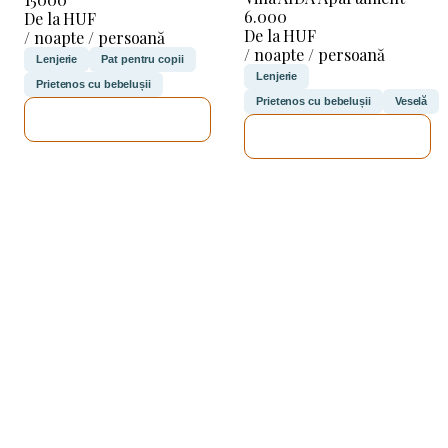
6.000
De la HUF
De la HUF
/ noapte / persoană
/ noapte / persoană
Lenjerie
Pat pentru copii
Lenjerie
Prietenos cu bebelușii
Prietenos cu bebelușii
Veselă
VOI VERIFICA
VOI VERIFICA