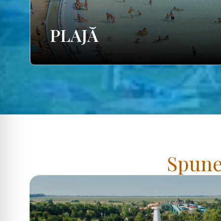
PLAJĂ
Spuneț