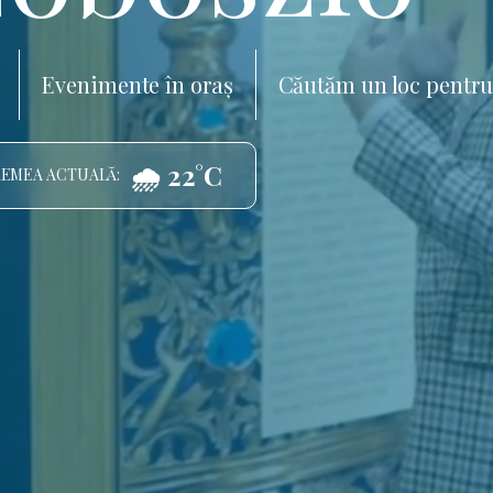
Evenimente în oraș
Căutăm un loc pentru
🌧️ 22°C
EMEA ACTUALĂ: