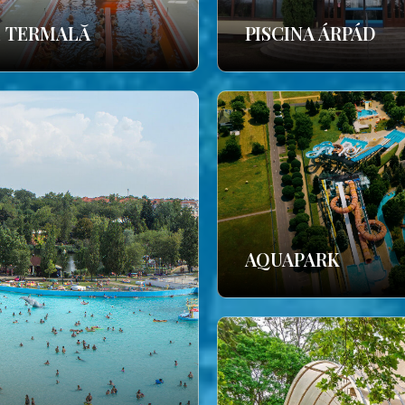
E TERMALĂ
PISCINA ÁRPÁD
AQUAPARK