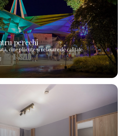
tru perechi
tă, cine plăcute și relaxare de calitate.
U