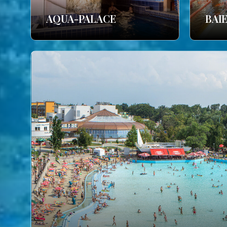
AQUA-PALACE
BAI