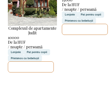
De la HUF
/ noapte / persoană
Lenjerie
Pat pentru copii
Prietenos cu bebelușii
Complexul de apartamente
VOI VERIFICA
Judit
10000
De la HUF
/ noapte / persoană
Lenjerie
Pat pentru copii
Prietenos cu bebelușii
VOI VERIFICA