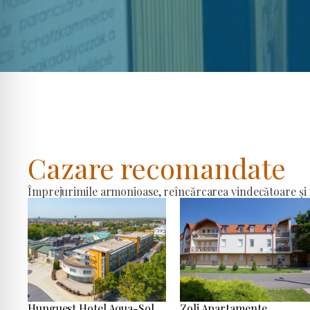
Cazare recomandate
Împrejurimile armonioase, reîncărcarea vindecătoare și r
Hunguest Hotel Aqua-Sol
Zoli Apartamente