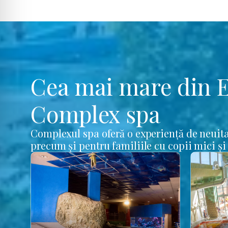
Cea mai mare din 
Complex spa
Complexul spa oferă o experiență de neuita
precum și pentru familiile cu copii mici și