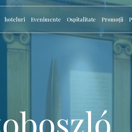
hoteluri
Evenimente
Ospitalitate
Promoții
P
oboszló