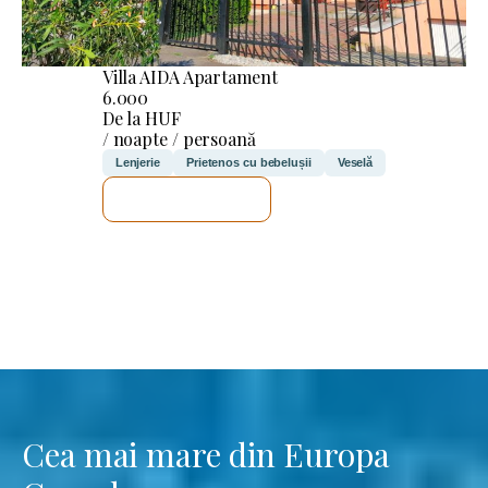
Villa AIDA Apartament
6.000
De la HUF
/ noapte / persoană
Lenjerie
Prietenos cu bebelușii
Veselă
VOI VERIFICA
Cea mai mare din Europa