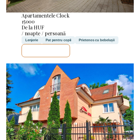
Apartamentele Clock
15000
De la HUF
/ noapte / persoană
Lenjerie
Pat pentru copii
Prietenos cu bebelușii
VOI VERIFICA