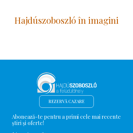
Hajdúszoboszló în imagini
REZERVĂ CAZARE
Abonează-te pentru a primi cele mai recente
știri și oferte!