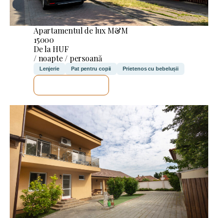
Apartamentul de lux M&M
15000
De la HUF
/ noapte / persoană
Lenjerie
Pat pentru copii
Prietenos cu bebelușii
VOI VERIFICA