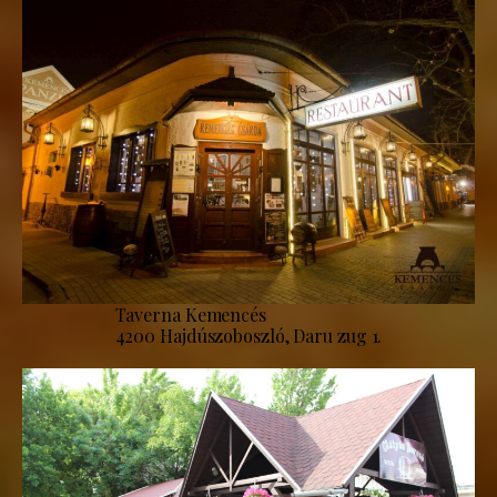
Taverna Kemencés
4200 Hajdúszoboszló, Daru zug 1.