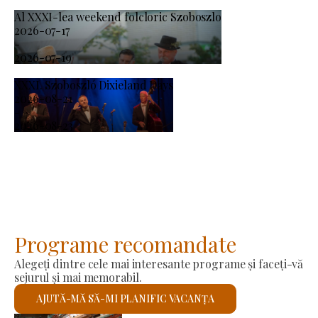
Al XXXI-lea weekend folcloric Szoboszlo
2026-07-17
-
2026-07-19
XXXI. Szoboszló Dixieland Days
2026-08-21
-
2026-08-23
Programe recomandate
Alegeți dintre cele mai interesante programe și faceți-vă
sejurul și mai memorabil.
AJUTĂ-MĂ SĂ-MI PLANIFIC VACANȚA