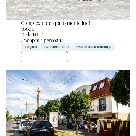
Complexul de apartamente Judit
10000
De la HUF
/ noapte / persoană
Lenjerie
Pat pentru copii
Prietenos cu bebelușii
VOI VERIFICA