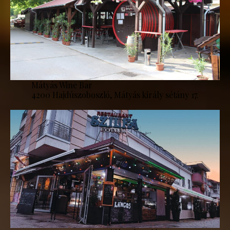
Mátyás Wine Bar
4200 Hajdúszoboszló, Mátyás király sétány 17.