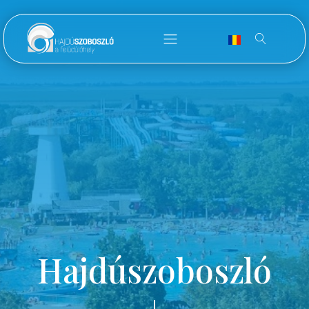
Hajdúszoboszló