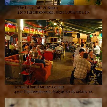
The Duck Café & Bistro
4200 Hajdúszoboszló, József Attila utca 20.
Terasa și barul Sunny Corner
4200 Hajdúszoboszló, Mátyás király sétány 10.