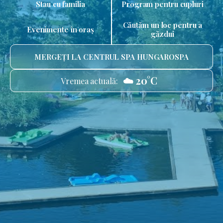
Stau cu familia
Program pentru cupluri
Căutăm un loc pentru a
Evenimente în oraș
găzdui
MERGEȚI LA CENTRUL SPA HUNGAROSPA
☁️ 20°C
Vremea actuală: