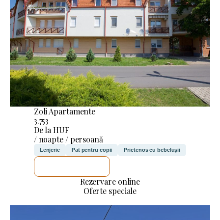
Zoli Apartamente
3.753
De la HUF
/ noapte / persoană
Lenjerie
Pat pentru copii
Prietenos cu bebelușii
VOI VERIFICA
Rezervare online
Oferte speciale