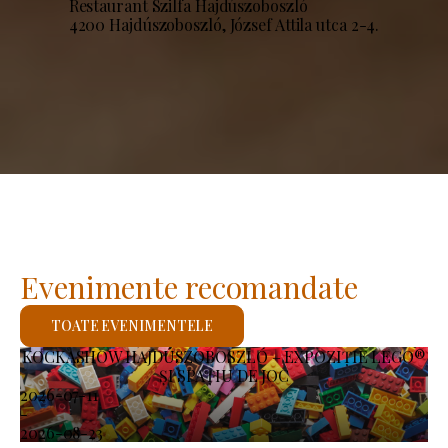
Restaurant Szilfa Hajdúszoboszló
4200 Hajdúszoboszló, József Attila utca 2-4.
Evenimente recomandate
TOATE EVENIMENTELE
KOCKASHOW HAJDÚSZOBOSZLÓ – EXPOZIȚIE LEGO®
ȘI SPAȚIU DE JOC
2026-07-11
-
2026-08-23