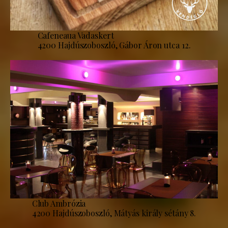
Cafeneaua Vadaskert
4200 Hajdúszoboszló, Gábor Áron utca 12.
Club Ambrózia
4200 Hajdúszoboszló, Mátyás király sétány 8.