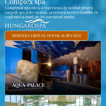
Complex spa
Complexul spa oferă o experiență de neuitat pentru
oaspeții spa și de vacanță, precum și pentru familiile cu
copii mici și mari, pe tot parcursul anului.
MERGEȚI LA SITE-UL OFICIAL AL SPA-ULUI
AQUA-PALACE