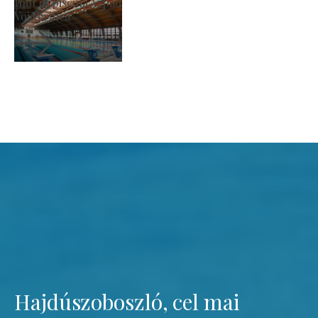
Biserica romano-catolică 
Voi verifica
Hajdúszoboszló, cel mai