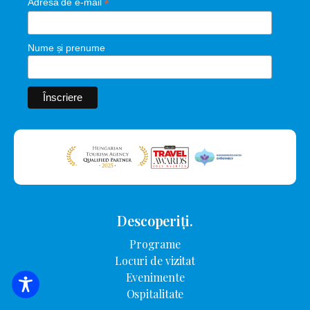
*
Adresa de e-mail
Nume și prenume
Descoperiți.
Programe
Locuri de vizitat
Evenimente
CĂUTARE DE CAZARE
Ospitalitate