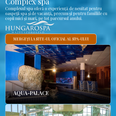
Complex spa
Complexul spa oferă o experiență de neuitat pentru
oaspeții spa și de vacanță, precum și pentru familiile cu
copii mici și mari, pe tot parcursul anului.
MERGEȚI LA SITE-UL OFICIAL AL SPA-ULUI
AQUA-PALACE