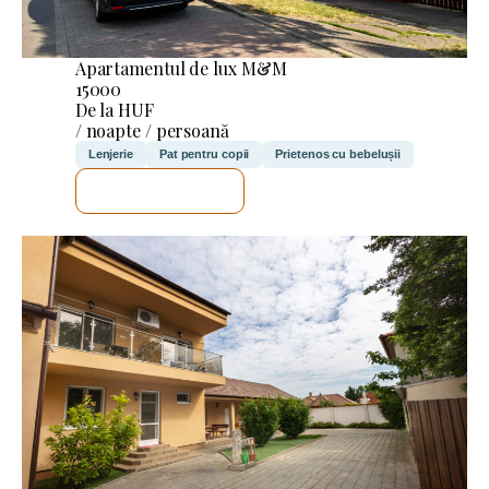
Apartamentul de lux M&M
15000
De la HUF
/ noapte / persoană
Lenjerie
Pat pentru copii
Prietenos cu bebelușii
VOI VERIFICA