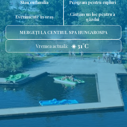
Stau cu familia
Program pentru cupluri
Căutăm un loc pentru a
Evenimente în oraș
găzdui
MERGEȚI LA CENTRUL SPA HUNGAROSPA
☀️ 31°C
Vremea actuală: