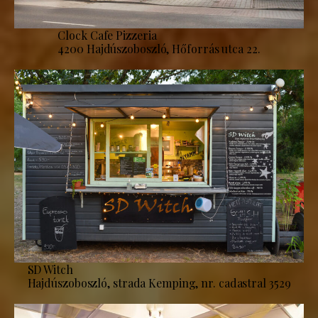
Clock Cafe Pizzeria
4200 Hajdúszoboszló, Hőforrás utca 22.
SD Witch
Hajdúszoboszló, strada Kemping, nr. cadastral 3529