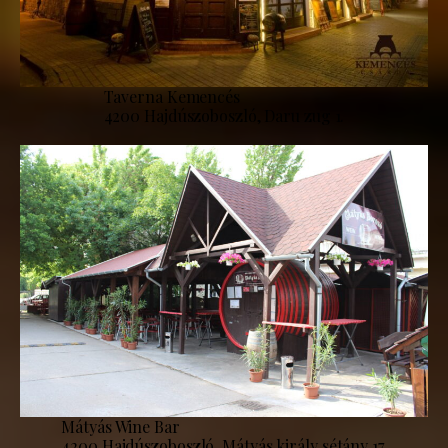
Taverna Kemencés
4200 Hajdúszoboszló, Daru zug 1.
Mátyás Wine Bar
4200 Hajdúszoboszló, Mátyás király sétány 17.