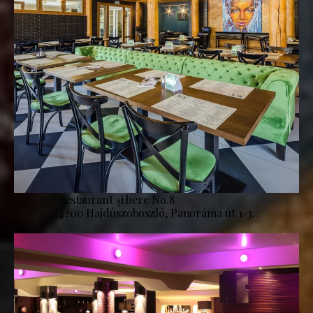
Restaurant și bere No.8
4200 Hajdúszoboszló, Panoráma út 1-3.