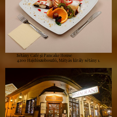
Sétány Café și Pancake House
4200 Hajdúszoboszló, Mátyás király sétány 1.