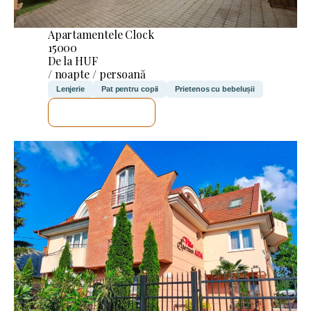
Apartamentele Clock
15000
De la HUF
/ noapte / persoană
Lenjerie
Pat pentru copii
Prietenos cu bebelușii
VOI VERIFICA