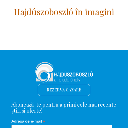
Hajdúszoboszló în imagini
REZERVĂ CAZARE
Abonează-te pentru a primi cele mai recente
știri și oferte!
*
Adresa de e-mail