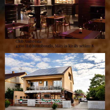
Club Ambrózia
4200 Hajdúszoboszló, Mátyás király sétány 8.