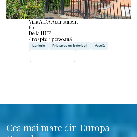
Villa AIDA Apartament
6.000
De la HUF
/ noapte / persoană
Lenjerie
Prietenos cu bebelușii
Veselă
VOI VERIFICA
Cea mai mare din Europa