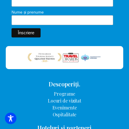
Nume și prenume
Descoperiți.
Programe
Locuri de vizitat
Evenimente
Ospitalitate
CĂUTARE DE CAZARE
Hoteluri și parteneri