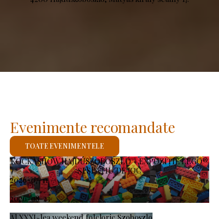
Evenimente recomandate
TOATE EVENIMENTELE
KOCKASHOW HAJDÚSZOBOSZLÓ – EXPOZIȚIE LEGO®
ȘI SPAȚIU DE JOC
2026-07-11
-
2026-08-23
Al XXXI-lea weekend folcloric Szoboszlo