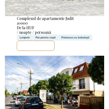
Complexul de apartamente Judit
10000
De la HUF
/ noapte / persoană
Lenjerie
Pat pentru copii
Prietenos cu bebelușii
VOI VERIFICA