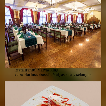
Restaurantul Mátyás King
4200 Hajdúszoboszló, Mátyás király sétány 17.