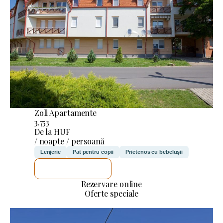
Zoli Apartamente
3.753
De la HUF
/ noapte / persoană
Lenjerie
Pat pentru copii
Prietenos cu bebelușii
VOI VERIFICA
Rezervare online
Oferte speciale