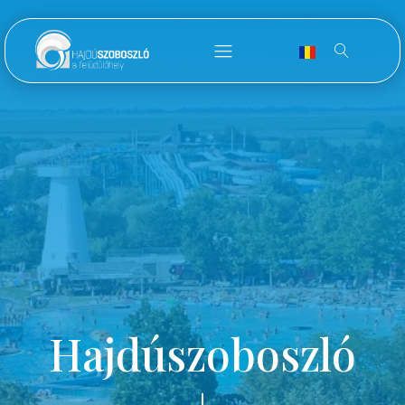
Hajdúszoboszló