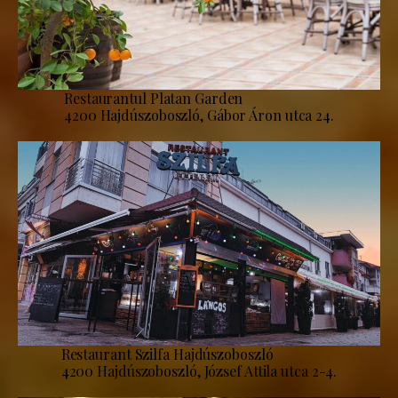
Restaurantul Platan Garden
4200 Hajdúszoboszló, Gábor Áron utca 24.
Restaurant Szilfa Hajdúszoboszló
4200 Hajdúszoboszló, József Attila utca 2-4.