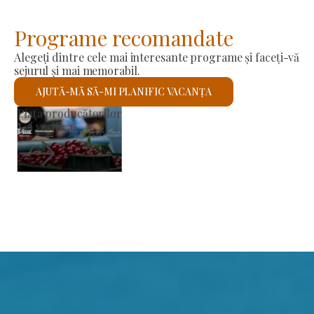
Programe recomandate
Alegeți dintre cele mai interesante programe și faceți-vă
sejurul și mai memorabil.
AJUTĂ-MĂ SĂ-MI PLANIFIC VACANȚA
Biserica romano-catolică Sfântul László
Voi verifica