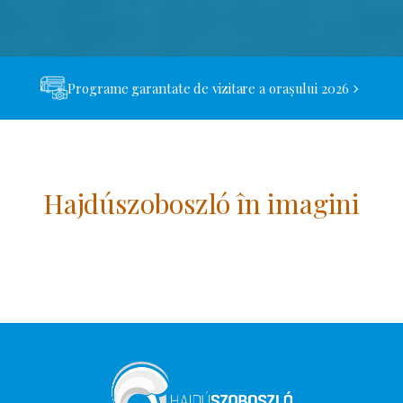
Programe garantate de vizitare a orașului 2026
Hajdúszoboszló în imagini