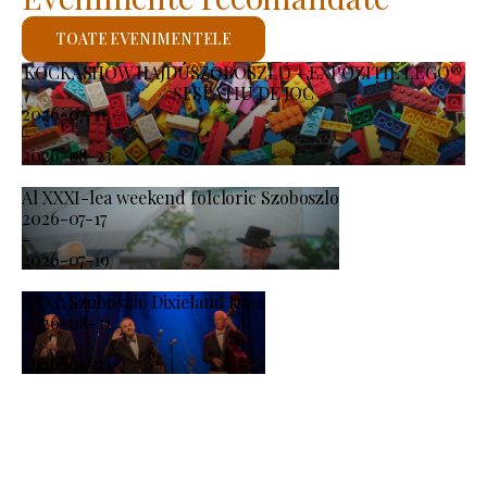
TOATE EVENIMENTELE
KOCKASHOW HAJDÚSZOBOSZLÓ – EXPOZIȚIE LEGO®
ȘI SPAȚIU DE JOC
2026-07-11
-
2026-08-23
Al XXXI-lea weekend folcloric Szoboszlo
2026-07-17
-
2026-07-19
XXXI. Szoboszló Dixieland Days
2026-08-21
-
2026-08-23