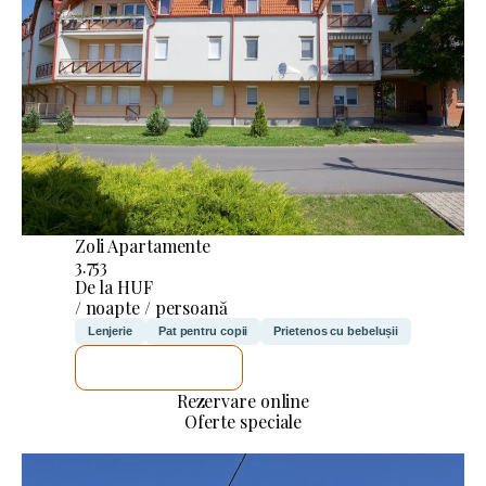
Zoli Apartamente
3.753
De la HUF
/ noapte / persoană
Lenjerie
Pat pentru copii
Prietenos cu bebelușii
VOI VERIFICA
Rezervare online
Oferte speciale