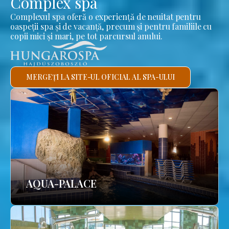
Complex spa
Complexul spa oferă o experiență de neuitat pentru
oaspeții spa și de vacanță, precum și pentru familiile cu
copii mici și mari, pe tot parcursul anului.
MERGEȚI LA SITE-UL OFICIAL AL SPA-ULUI
AQUA-PALACE