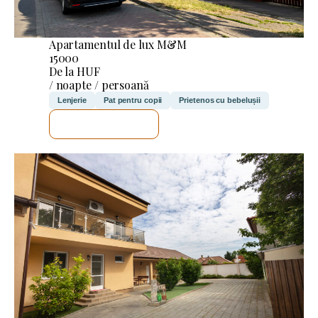
Apartamentul de lux M&M
15000
De la HUF
/ noapte / persoană
Lenjerie
Pat pentru copii
Prietenos cu bebelușii
VOI VERIFICA