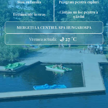
Stau cu familia
Program pentru cupluri
Căutăm un loc pentru a
Evenimente în oraș
găzdui
MERGEȚI LA CENTRUL SPA HUNGAROSPA
🌙 27 °C
Vremea actuală: