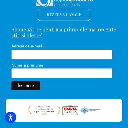
REZERVĂ CAZARE
Abonează-te pentru a primi cele mai recente
știri și oferte!
*
Adresa de e-mail
Nume și prenume
CĂUTARE DE CAZARE