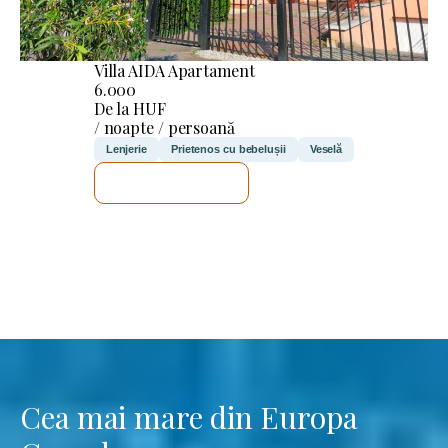
Villa AIDA Apartament
6.000
De la HUF
/ noapte / persoană
Lenjerie
Prietenos cu bebelușii
Veselă
VOI VERIFICA
Cea mai mare din Europa