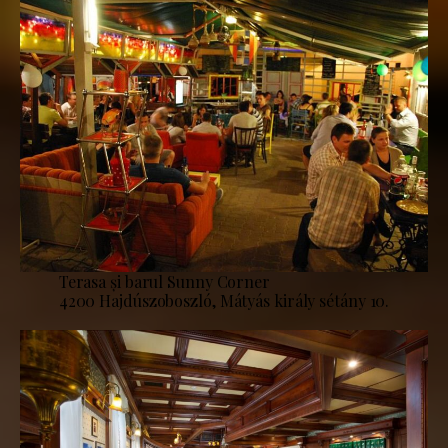
Terasa și barul Sunny Corner
4200 Hajdúszoboszló, Mátyás király sétány 10.