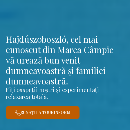
Hajdúszoboszló, cel mai
cunoscut din Marea Câmpie
vă urează bun venit
dumneavoastră și familiei
dumneavoastră.
Fiți oaspeții noștri și experimentați
relaxarea totală!
SUNAȚI LA TOURINFORM