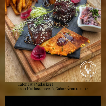
Cafeneaua Vadaskert
4200 Hajdúszoboszló, Gábor Áron utca 12.