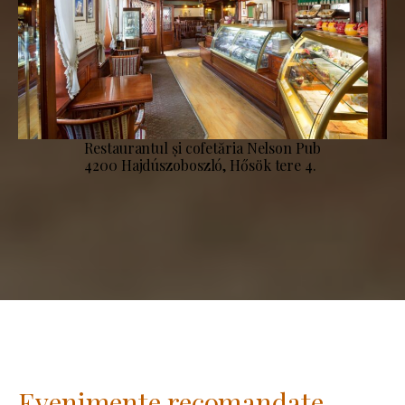
Restaurantul și cofetăria Nelson Pub
4200 Hajdúszoboszló, Hősök tere 4.
Evenimente recomandate