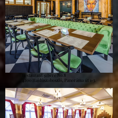
Restaurant și bere No.8
4200 Hajdúszoboszló, Panoráma út 1-3.