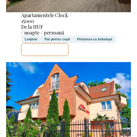
Apartamentele Clock
15000
De la HUF
/ noapte / persoană
Lenjerie
Pat pentru copii
Prietenos cu bebelușii
VOI VERIFICA