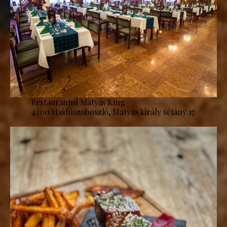
Restaurantul Mátyás King
4200 Hajdúszoboszló, Mátyás király sétány 17.