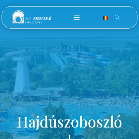
Hajdúszoboszló