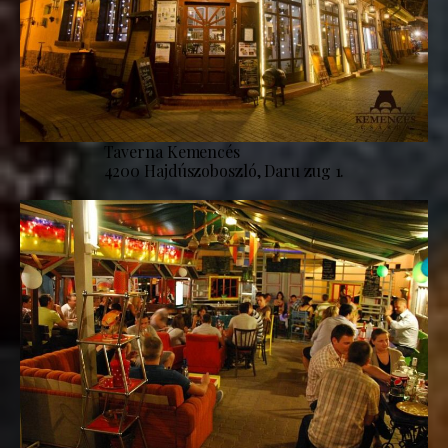
Taverna Kemencés
4200 Hajdúszoboszló, Daru zug 1.