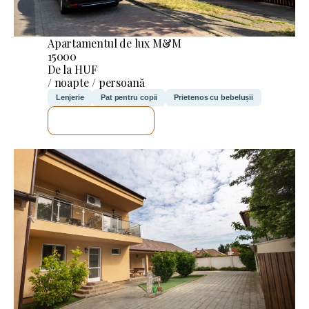
Apartamentul de lux M&M
15000
De la HUF
/ noapte / persoană
Lenjerie
Pat pentru copii
Prietenos cu bebelușii
VOI VERIFICA