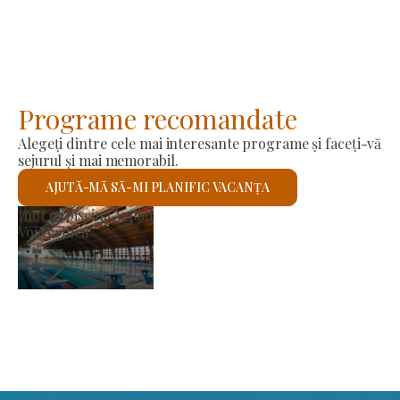
Programe recomandate
Alegeți dintre cele mai interesante programe și faceți-vă
sejurul și mai memorabil.
AJUTĂ-MĂ SĂ-MI PLANIFIC VACANȚA
or
Biserica romano-catol
Voi verifica