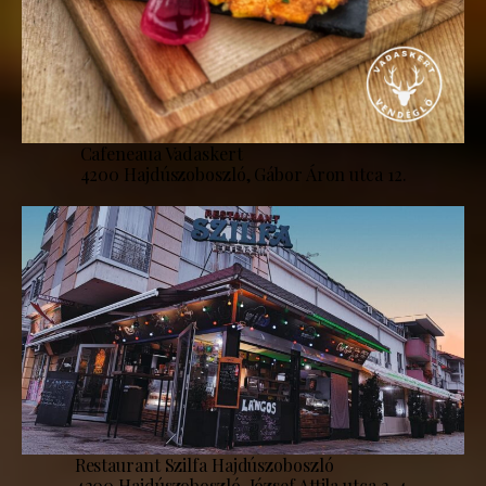
Cafeneaua Vadaskert
4200 Hajdúszoboszló, Gábor Áron utca 12.
Restaurant Szilfa Hajdúszoboszló
4200 Hajdúszoboszló, József Attila utca 2-4.