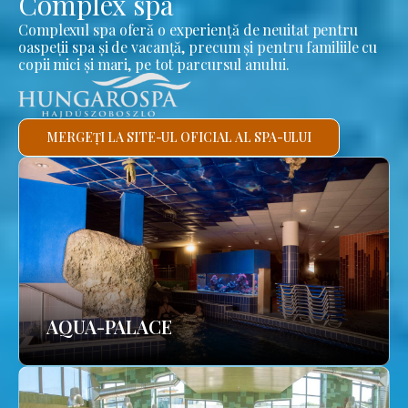
Complex spa
Complexul spa oferă o experiență de neuitat pentru
oaspeții spa și de vacanță, precum și pentru familiile cu
copii mici și mari, pe tot parcursul anului.
MERGEȚI LA SITE-UL OFICIAL AL SPA-ULUI
AQUA-PALACE