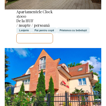
Apartamentele Clock
15000
De la HUF
/ noapte / persoană
Lenjerie
Pat pentru copii
Prietenos cu bebelușii
VOI VERIFICA