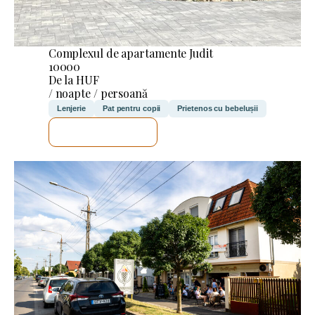
Complexul de apartamente Judit
10000
De la HUF
/ noapte / persoană
Lenjerie
Pat pentru copii
Prietenos cu bebelușii
VOI VERIFICA