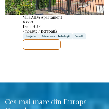
Villa AIDA Apartament
6.000
De la HUF
/ noapte / persoană
Lenjerie
Prietenos cu bebelușii
Veselă
VOI VERIFICA
Cea mai mare din Europa