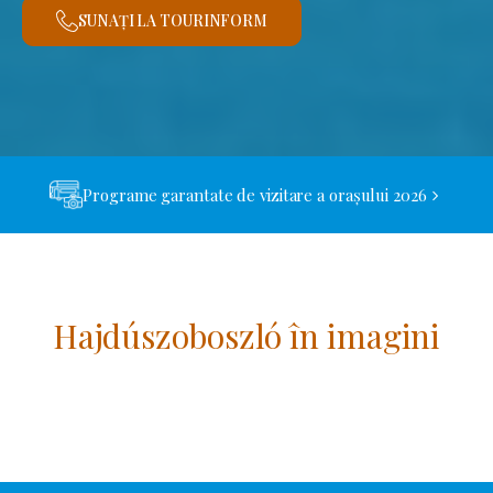
SUNAȚI LA TOURINFORM
Programe garantate de vizitare a orașului 2026
Hajdúszoboszló în imagini