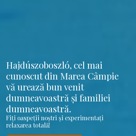
Hajdúszoboszló, cel mai
cunoscut din Marea Câmpie
vă urează bun venit
dumneavoastră și familiei
dumneavoastră.
Fiți oaspeții noștri și experimentați
relaxarea totală!