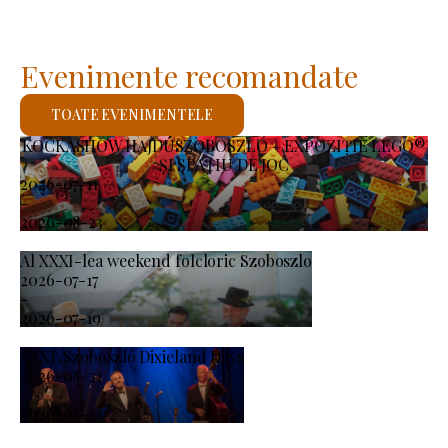
Evenimente recomandate
TOATE EVENIMENTELE
KOCKASHOW HAJDÚSZOBOSZLÓ – EXPOZIȚIE LEGO®
ȘI SPAȚIU DE JOC
2026-07-11
-
2026-08-23
Al XXXI-lea weekend folcloric Szoboszlo
2026-07-17
-
2026-07-19
XXXI. Szoboszló Dixieland Days
2026-08-21
-
2026-08-23