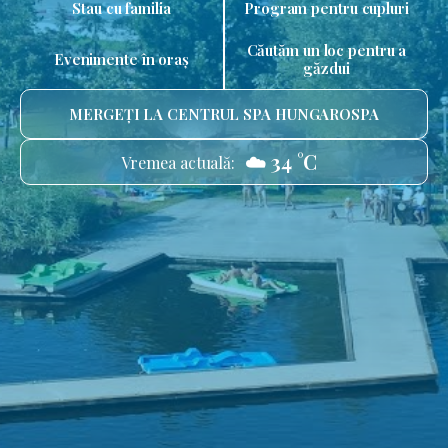
Stau cu familia
Program pentru cupluri
Căutăm un loc pentru a
Evenimente în oraș
găzdui
MERGEȚI LA CENTRUL SPA HUNGAROSPA
☁️ 34 °C
Vremea actuală: