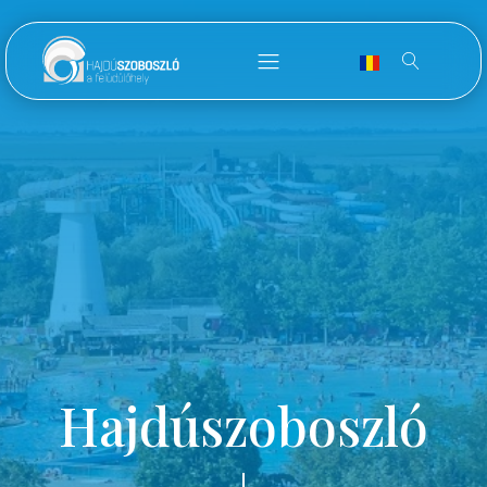
Hajdúszoboszló