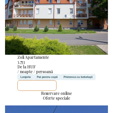
Zoli Apartamente
3.753
De la HUF
/ noapte / persoană
Lenjerie
Pat pentru copii
Prietenos cu bebelușii
VOI VERIFICA
Rezervare online
Oferte speciale