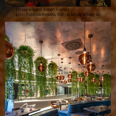
Terasa și barul Sunny Corner
4200 Hajdúszoboszló, Mátyás király sétány 10.