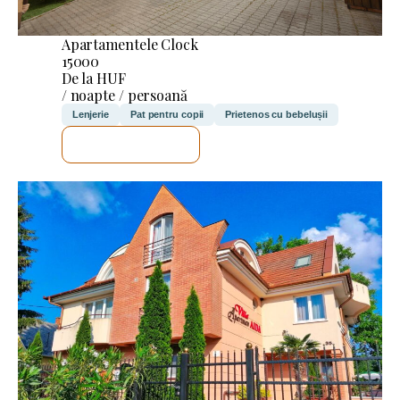
Apartamentele Clock
15000
De la HUF
/ noapte / persoană
Lenjerie
Pat pentru copii
Prietenos cu bebelușii
VOI VERIFICA