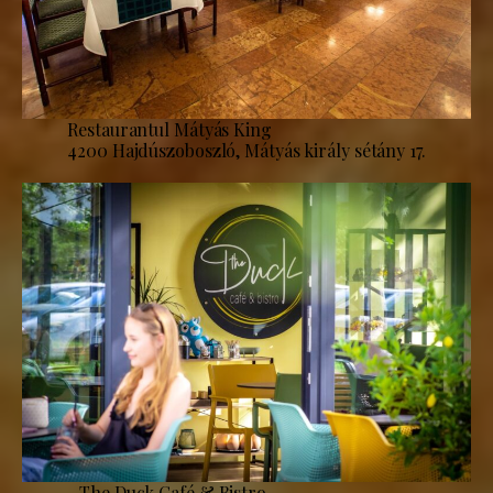
Restaurantul Mátyás King
4200 Hajdúszoboszló, Mátyás király sétány 17.
The Duck Café & Bistro