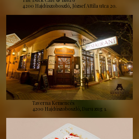
4200 Hajdúszoboszló, József Attila utca 20.
Taverna Kemencés
4200 Hajdúszoboszló, Daru zug 1.