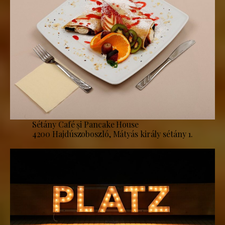
Sétány Café și Pancake House
4200 Hajdúszoboszló, Mátyás király sétány 1.