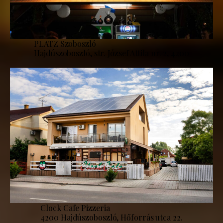
PLATZ Szoboszló
Hajdúszoboszló, str. József Attila nr. 2, 4200
Clock Cafe Pizzeria
4200 Hajdúszoboszló, Hőforrás utca 22.