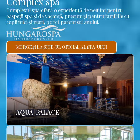
Complex spa
Complexul spa oferă o experiență de neuitat pentru
oaspeții spa și de vacanță, precum și pentru familiile cu
copii mici și mari, pe tot parcursul anului.
MERGEȚI LA SITE-UL OFICIAL AL SPA-ULUI
AQUA-PALACE