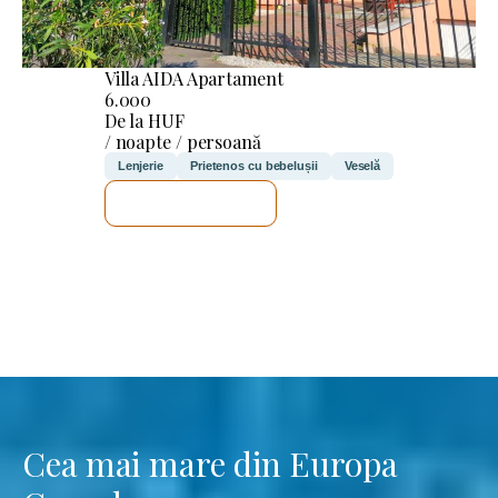
Villa AIDA Apartament
6.000
De la HUF
/ noapte / persoană
Lenjerie
Prietenos cu bebelușii
Veselă
VOI VERIFICA
Cea mai mare din Europa