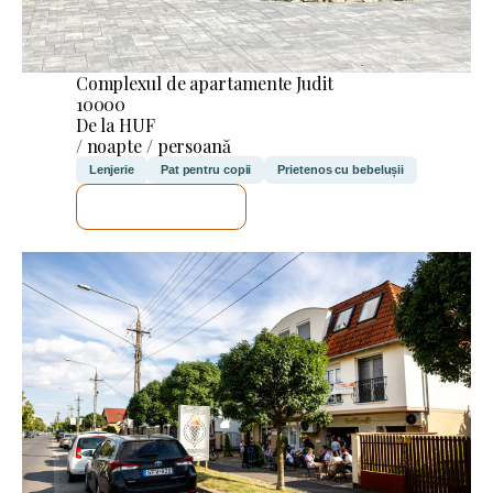
Complexul de apartamente Judit
10000
De la HUF
/ noapte / persoană
Lenjerie
Pat pentru copii
Prietenos cu bebelușii
VOI VERIFICA