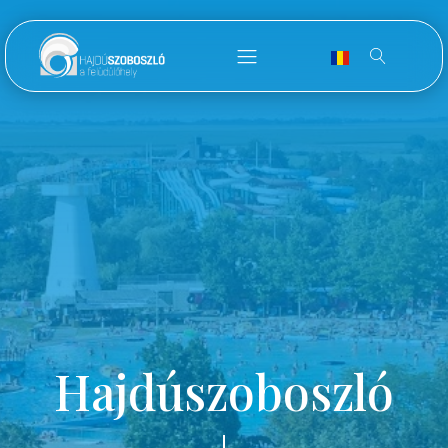
Hajdúszoboszló