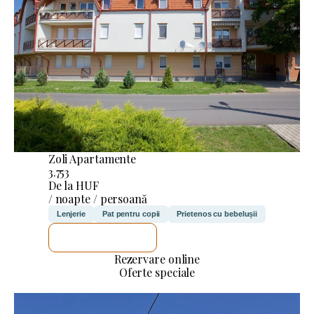
Zoli Apartamente
3.753
De la HUF
/ noapte / persoană
Lenjerie
Pat pentru copii
Prietenos cu bebelușii
VOI VERIFICA
Rezervare online
Oferte speciale