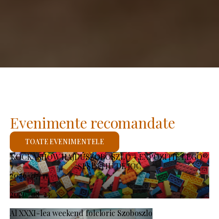
Evenimente recomandate
TOATE EVENIMENTELE
KOCKASHOW HAJDÚSZOBOSZLÓ – EXPOZIȚIE LEGO®
ȘI SPAȚIU DE JOC
2026-07-11
-
2026-08-23
Al XXXI-lea weekend folcloric Szoboszlo