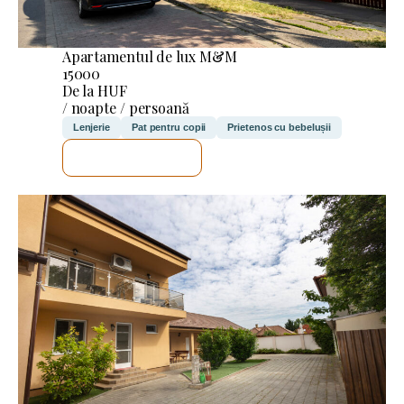
Apartamentul de lux M&M
15000
De la HUF
/ noapte / persoană
Lenjerie
Pat pentru copii
Prietenos cu bebelușii
VOI VERIFICA