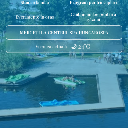
Stau cu familia
Program pentru cupluri
Căutăm un loc pentru a
Evenimente în oraș
găzdui
MERGEȚI LA CENTRUL SPA HUNGAROSPA
🌙 24°C
Vremea actuală: