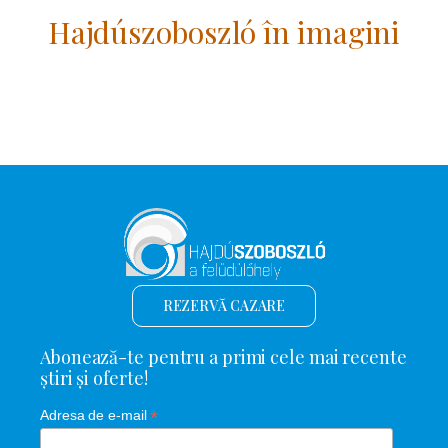
Hajdúszoboszló în imagini
REZERVĂ CAZARE
Abonează-te pentru a primi cele mai recente
știri și oferte!
*
Adresa de e-mail