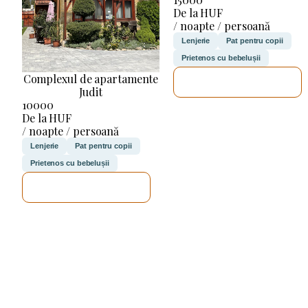
De la HUF
/ noapte / persoană
Lenjerie
Pat pentru copii
Prietenos cu bebelușii
Complexul de apartamente
VOI VERIFICA
Judit
10000
De la HUF
/ noapte / persoană
Lenjerie
Pat pentru copii
Prietenos cu bebelușii
VOI VERIFICA