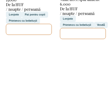
6.000
De la HUF
De la HUF
/ noapte / persoană
/ noapte / persoană
Lenjerie
Pat pentru copii
Lenjerie
Prietenos cu bebelușii
Prietenos cu bebelușii
Veselă
VOI VERIFICA
VOI VERIFICA