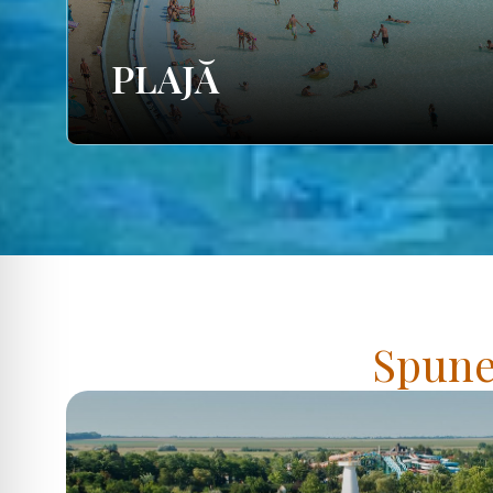
PLAJĂ
Spuneț