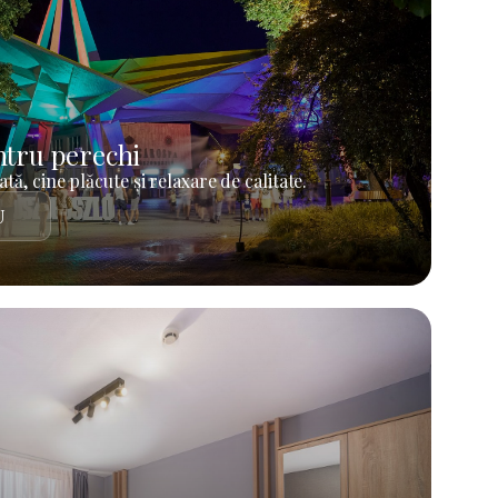
tru perechi
tă, cine plăcute și relaxare de calitate.
U