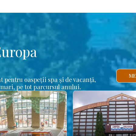
Europa
ME
t pentru oaspeții spa și de vacanță,
 mari, pe tot parcursul anului.