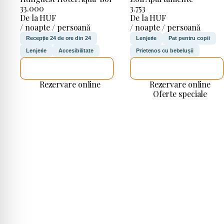
33.000
3.753
De la HUF
De la HUF
/ noapte / persoană
/ noapte / persoană
Recepție 24 de ore din 24
Lenjerie
Pat pentru copii
Lenjerie
Accesibilitate
Prietenos cu bebelușii
VOI VERIFICA
VOI VERIFICA
Rezervare online
Rezervare online
Oferte speciale