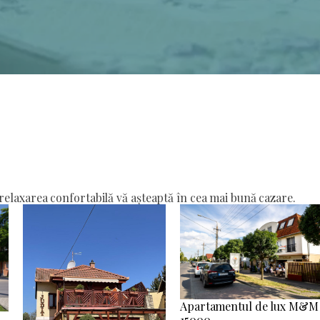
elaxarea confortabilă vă așteaptă în cea mai bună cazare.
Apartamentul de lux M&M
15000