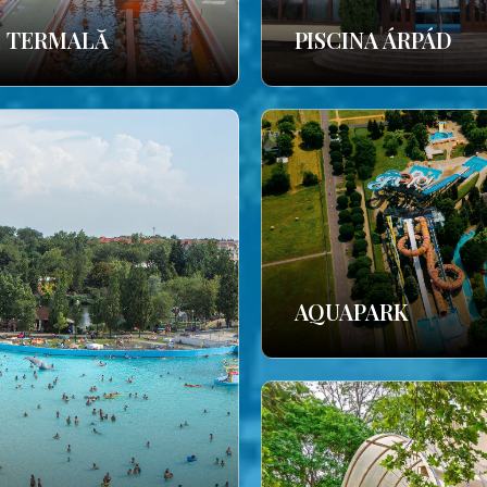
E TERMALĂ
PISCINA ÁRPÁD
AQUAPARK