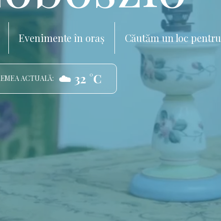
Evenimente în oraș
Căutăm un loc pentru
☁️ 32 °C
EMEA ACTUALĂ: