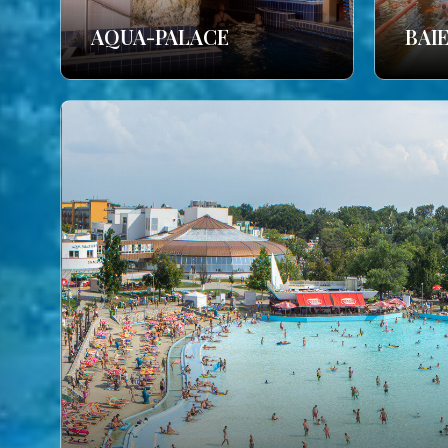
AQUA-PALACE
BAI