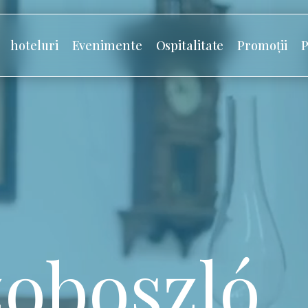
hoteluri
Evenimente
Ospitalitate
Promoții
P
oboszló