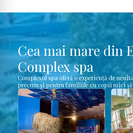
Cea mai mare din 
Complex spa
Complexul spa oferă o experiență de neuita
precum și pentru familiile cu copii mici și