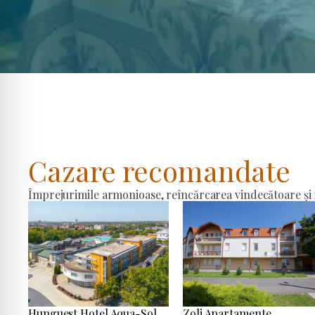
Cazare recomandate
Împrejurimile armonioase, reîncărcarea vindecătoare și r
Hunguest Hotel Aqua-Sol
Zoli Apartamente