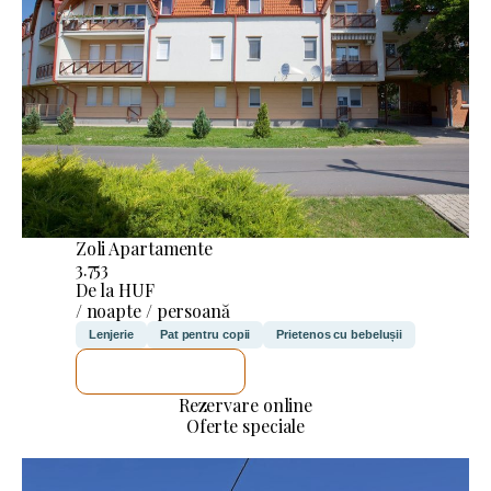
Zoli Apartamente
3.753
De la HUF
/ noapte / persoană
Lenjerie
Pat pentru copii
Prietenos cu bebelușii
VOI VERIFICA
Rezervare online
Oferte speciale