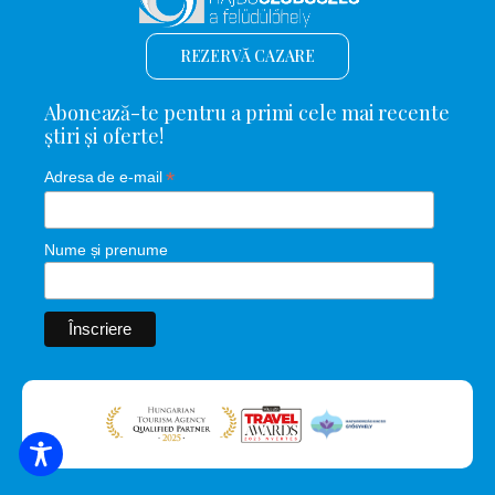
REZERVĂ CAZARE
Abonează-te pentru a primi cele mai recente
știri și oferte!
*
Adresa de e-mail
Nume și prenume
CĂUTARE DE CAZARE