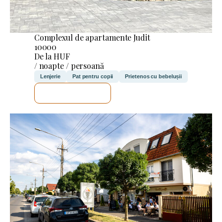
Complexul de apartamente Judit
10000
De la HUF
/ noapte / persoană
Lenjerie
Pat pentru copii
Prietenos cu bebelușii
VOI VERIFICA