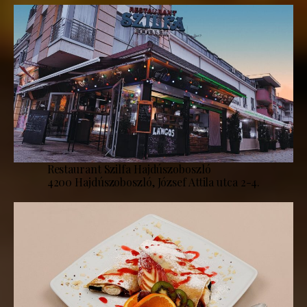
Restaurant Szilfa Hajdúszoboszló
4200 Hajdúszoboszló, József Attila utca 2-4.