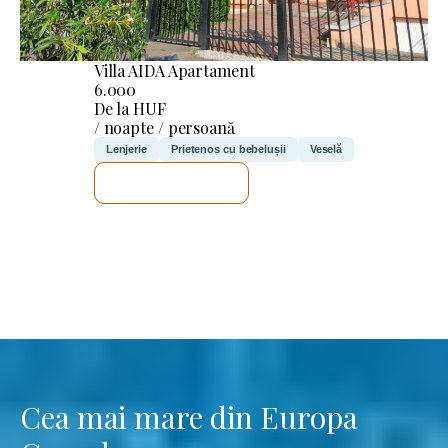
Villa AIDA Apartament
6.000
De la HUF
/ noapte / persoană
Lenjerie
Prietenos cu bebelușii
Veselă
VOI VERIFICA
Cea mai mare din Europa