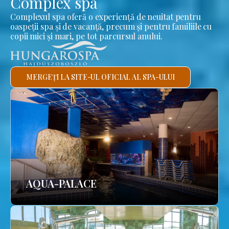
Complex spa
Complexul spa oferă o experiență de neuitat pentru
oaspeții spa și de vacanță, precum și pentru familiile cu
copii mici și mari, pe tot parcursul anului.
MERGEȚI LA SITE-UL OFICIAL AL SPA-ULUI
AQUA-PALACE