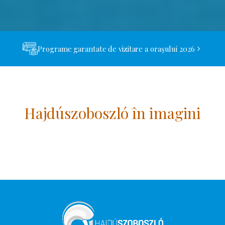
Programe garantate de vizitare a orașului 2026
Hajdúszoboszló în imagini