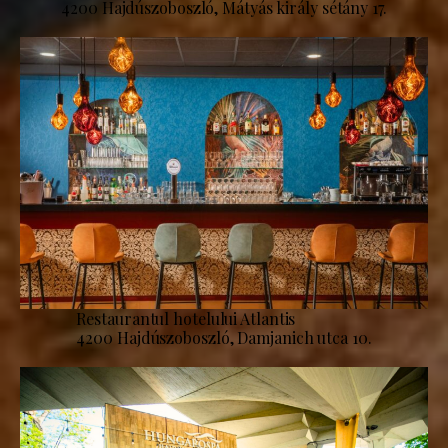
4200 Hajdúszoboszló, Mátyás király sétány 17.
Restaurantul hotelului Atlantis
4200 Hajdúszoboszló, Damjanich utca 10.