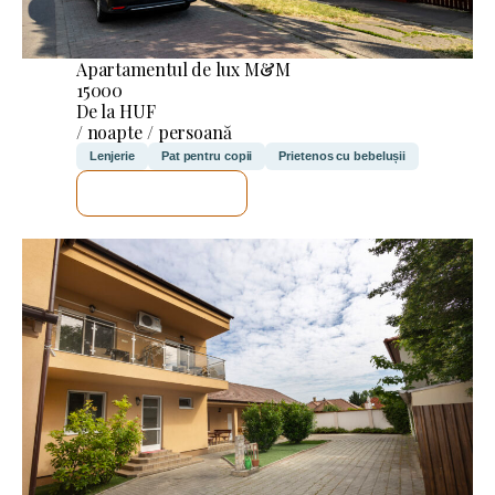
Apartamentul de lux M&M
15000
De la HUF
/ noapte / persoană
Lenjerie
Pat pentru copii
Prietenos cu bebelușii
VOI VERIFICA