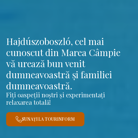
Hajdúszoboszló, cel mai
cunoscut din Marea Câmpie
vă urează bun venit
dumneavoastră și familiei
dumneavoastră.
Fiți oaspeții noștri și experimentați
relaxarea totală!
SUNAȚI LA TOURINFORM