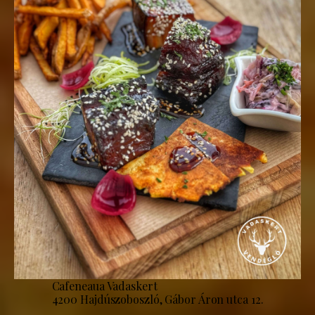
Cafeneaua Vadaskert
4200 Hajdúszoboszló, Gábor Áron utca 12.