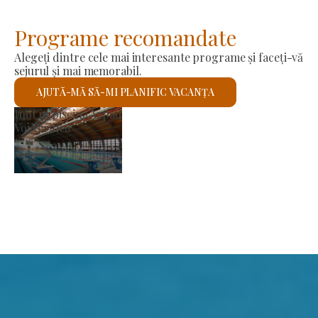
Programe recomandate
Alegeți dintre cele mai interesante programe și faceți-vă
sejurul și mai memorabil.
AJUTĂ-MĂ SĂ-MI PLANIFIC VACANȚA
Piața producătorilor
B
Voi verifica
V