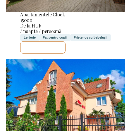
Apartamentele Clock
15000
De la HUF
/ noapte / persoană
Lenjerie
Pat pentru copii
Prietenos cu bebelușii
VOI VERIFICA