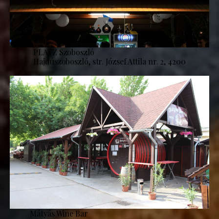
PLATZ Szoboszló
Hajdúszoboszló, str. József Attila nr. 2, 4200
Mátyás Wine Bar