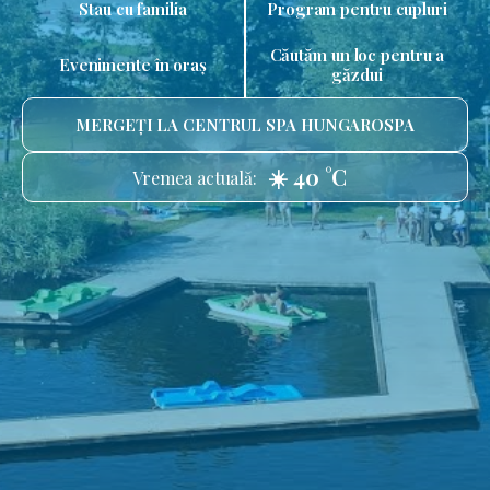
Stau cu familia
Program pentru cupluri
Căutăm un loc pentru a
Evenimente în oraș
găzdui
MERGEȚI LA CENTRUL SPA HUNGAROSPA
☀️ 40 °C
Vremea actuală: