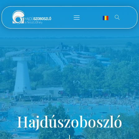
Hajdúszoboszló