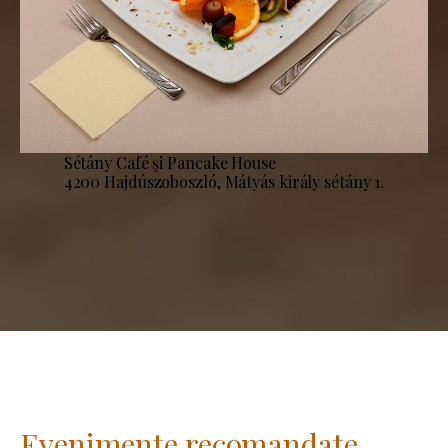
Sétány Café și Pancake House
4200 Hajdúszoboszló, Mátyás király sétány 1.
Evenimente recomandate