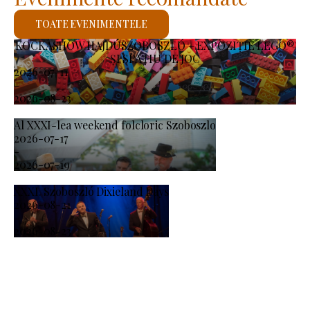
TOATE EVENIMENTELE
KOCKASHOW HAJDÚSZOBOSZLÓ – EXPOZIȚIE LEGO®
ȘI SPAȚIU DE JOC
2026-07-11
-
2026-08-23
Al XXXI-lea weekend folcloric Szoboszlo
2026-07-17
-
2026-07-19
XXXI. Szoboszló Dixieland Days
2026-08-21
-
2026-08-23