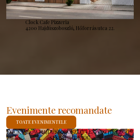
Clock Cafe Pizzeria
4200 Hajdúszoboszló, Hőforrás utca 22.
Evenimente recomandate
TOATE EVENIMENTELE
KOCKASHOW HAJDÚSZOBOSZLÓ – EXPOZIȚIE LEGO®
ȘI SPAȚIU DE JOC