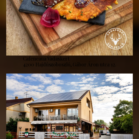
Cafeneaua Vadaskert
4200 Hajdúszoboszló, Gábor Áron utca 12.