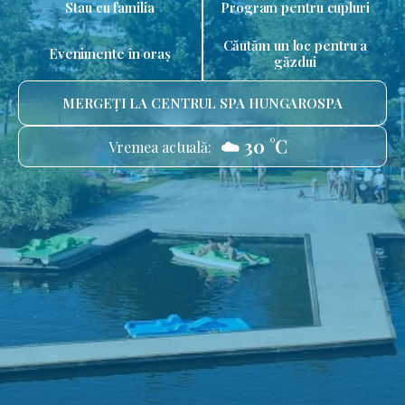
Stau cu familia
Program pentru cupluri
Căutăm un loc pentru a
Evenimente în oraș
găzdui
MERGEȚI LA CENTRUL SPA HUNGAROSPA
☁️ 30 °C
Vremea actuală: