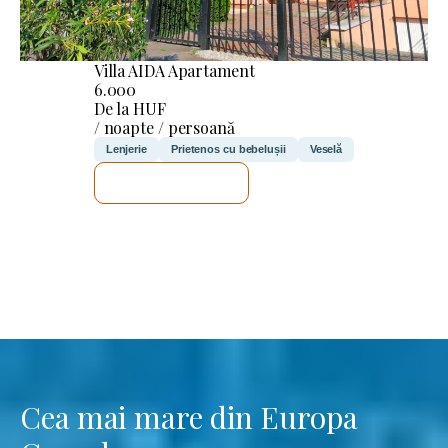
Villa AIDA Apartament
6.000
De la HUF
/ noapte / persoană
Lenjerie
Prietenos cu bebelușii
Veselă
VOI VERIFICA
Cea mai mare din Europa