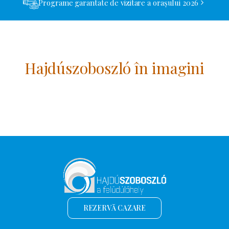
Programe garantate de vizitare a orașului 2026
Hajdúszoboszló în imagini
REZERVĂ CAZARE