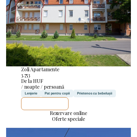
Zoli Apartamente
3.753
De la HUF
/ noapte / persoană
Lenjerie
Pat pentru copii
Prietenos cu bebelușii
VOI VERIFICA
Rezervare online
Oferte speciale