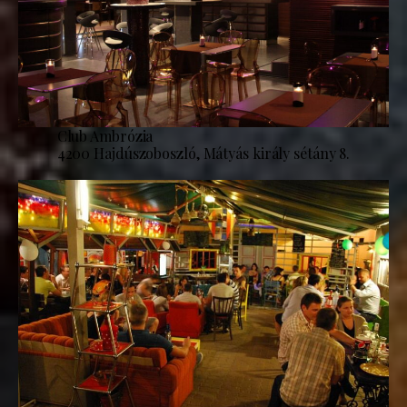
Club Ambrózia
4200 Hajdúszoboszló, Mátyás király sétány 8.