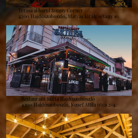
Terasa și barul Sunny Corner
4200 Hajdúszoboszló, Mátyás király sétány 10.
Restaurant Szilfa Hajdúszoboszló
4200 Hajdúszoboszló, József Attila utca 2-4.