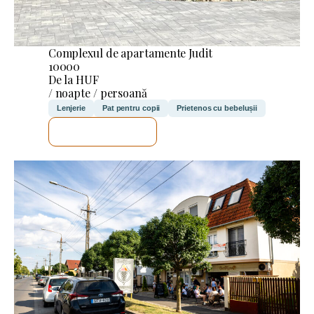
Complexul de apartamente Judit
10000
De la HUF
/ noapte / persoană
Lenjerie
Pat pentru copii
Prietenos cu bebelușii
VOI VERIFICA