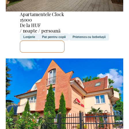
Apartamentele Clock
15000
De la HUF
/ noapte / persoană
Lenjerie
Pat pentru copii
Prietenos cu bebelușii
VOI VERIFICA