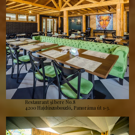
Restaurant și bere No.8
4200 Hajdúszoboszló, Panoráma út 1-3.