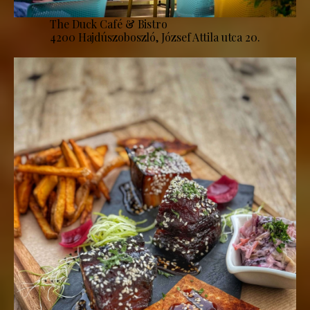
The Duck Café & Bistro
4200 Hajdúszoboszló, József Attila utca 20.