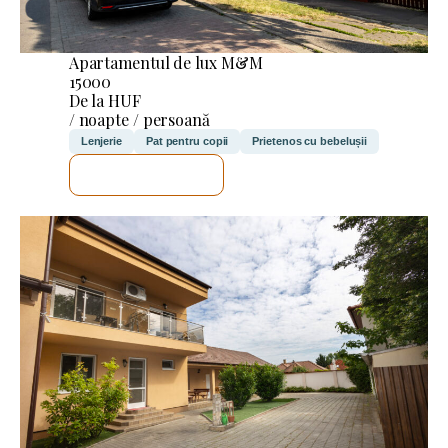
Apartamentul de lux M&M
15000
De la HUF
/ noapte / persoană
Lenjerie
Pat pentru copii
Prietenos cu bebelușii
VOI VERIFICA