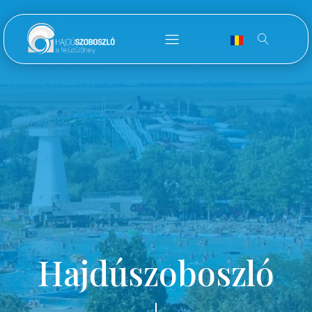
Hajdúszoboszló