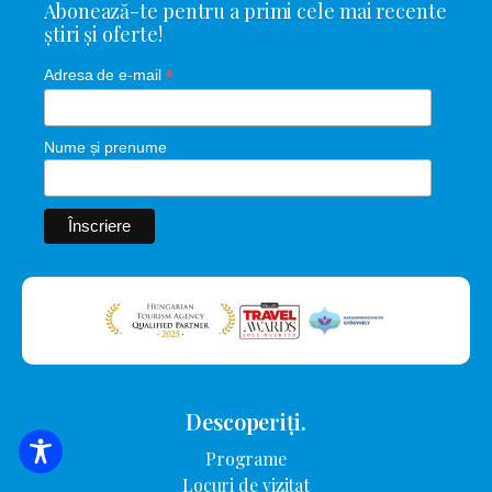
Abonează-te pentru a primi cele mai recente
știri și oferte!
*
Adresa de e-mail
Nume și prenume
Descoperiți.
Programe
CĂUTARE DE CAZARE
Locuri de vizitat