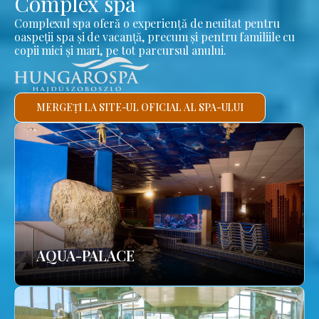
Complex spa
Complexul spa oferă o experiență de neuitat pentru
oaspeții spa și de vacanță, precum și pentru familiile cu
copii mici și mari, pe tot parcursul anului.
MERGEȚI LA SITE-UL OFICIAL AL SPA-ULUI
AQUA-PALACE