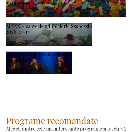
2026-07-11
-
2026-08-23
Al XXXI-lea weekend folcloric Szoboszlo
2026-07-17
-
2026-07-19
XXXI. Szoboszló Dixieland Days
2026-08-21
-
2026-08-23
Programe recomandate
Alegeți dintre cele mai interesante programe și faceți-vă