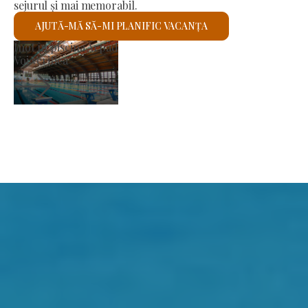
sejurul și mai memorabil.
AJUTĂ-MĂ SĂ-MI PLANIFIC VACANȚA
Biserica romano-catolică Sfântul László
Voi verifica