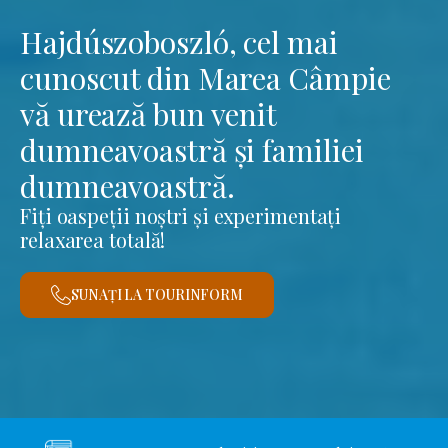
Hajdúszoboszló, cel mai
cunoscut din Marea Câmpie
vă urează bun venit
dumneavoastră și familiei
dumneavoastră.
Fiți oaspeții noștri și experimentați
relaxarea totală!
SUNAȚI LA TOURINFORM