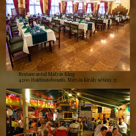
Restaurantul Mátyás King
4200 Hajdúszoboszló, Mátyás király sétány 17.