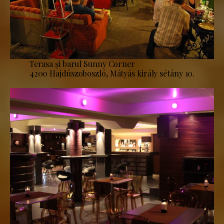
Terasa și barul Sunny Corner
4200 Hajdúszoboszló, Mátyás király sétány 10.