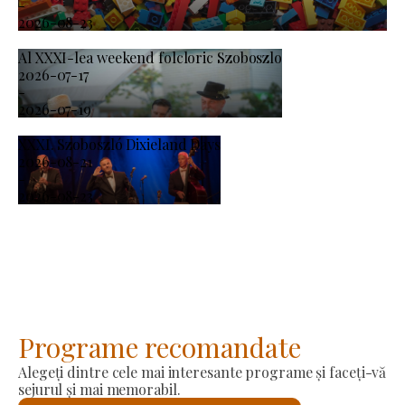
-
2026-08-23
Al XXXI-lea weekend folcloric Szoboszlo
2026-07-17
-
2026-07-19
XXXI. Szoboszló Dixieland Days
2026-08-21
-
2026-08-23
Programe recomandate
Alegeți dintre cele mai interesante programe și faceți-vă
sejurul și mai memorabil.