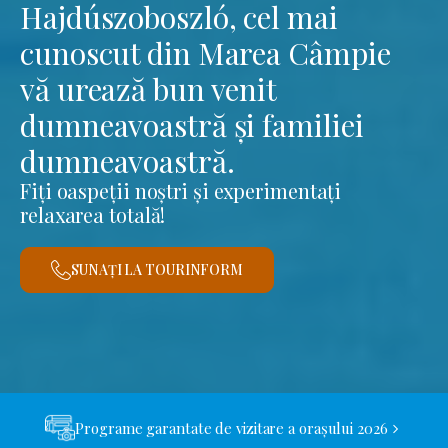
Hajdúszoboszló, cel mai
cunoscut din Marea Câmpie
vă urează bun venit
dumneavoastră și familiei
dumneavoastră.
Fiți oaspeții noștri și experimentați
relaxarea totală!
SUNAȚI LA TOURINFORM
Programe garantate de vizitare a orașului 2026