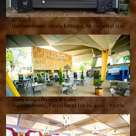
SD Witch
Hajdúszoboszló, strada Kemping, nr. cadastral 3529
Hungarospa Brunch & Cafea
Hajdúszoboszló, Parcul Szent István, 4200 Ungaria