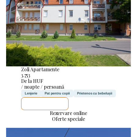
Zoli Apartamente
3.753
De la HUF
/ noapte / persoană
Lenjerie
Pat pentru copii
Prietenos cu bebelușii
VOI VERIFICA
Rezervare online
Oferte speciale