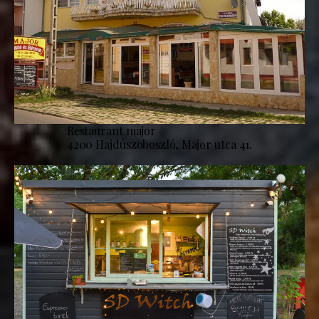
Restaurant major
4200 Hajdúszoboszló, Major utca 41.