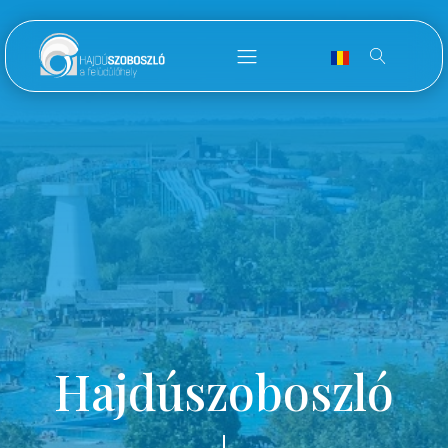
Hajdúszoboszló