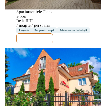
Apartamentele Clock
15000
De la HUF
/ noapte / persoană
Lenjerie
Pat pentru copii
Prietenos cu bebelușii
VOI VERIFICA