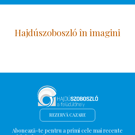
Hajdúszoboszló în imagini
REZERVĂ CAZARE
Abonează-te pentru a primi cele mai recente