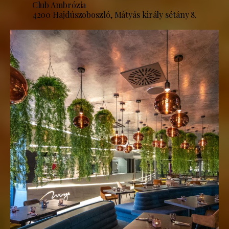
Club Ambrózia
4200 Hajdúszoboszló, Mátyás király sétány 8.