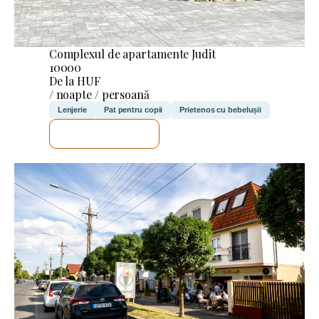
Complexul de apartamente Judit
10000
De la HUF
/ noapte / persoană
Lenjerie
Pat pentru copii
Prietenos cu bebelușii
VOI VERIFICA