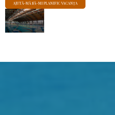
AJUTĂ-MĂ SĂ-MI PLANIFIC VACANȚA
Biserica romano-catolică Sfântu
Voi verifica