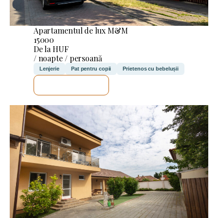
Apartamentul de lux M&M
15000
De la HUF
/ noapte / persoană
Lenjerie
Pat pentru copii
Prietenos cu bebelușii
VOI VERIFICA