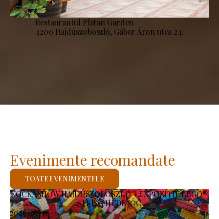
Restaurantul Platan Garden
4200 Hajdúszoboszló, Gábor Áron utca 24.
Evenimente recomandate
TOATE EVENIMENTELE
KOCKASHOW HAJDÚSZOBOSZLÓ – EXPOZIȚIE LEGO®
ȘI SPAȚIU DE JOC
2026-07-11