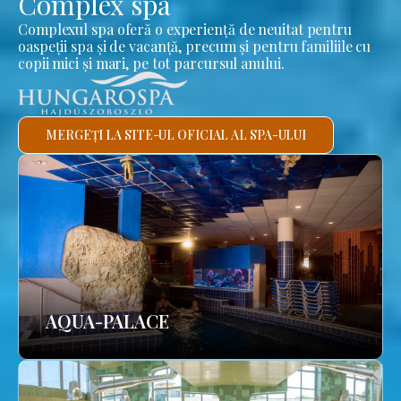
Complex spa
Complexul spa oferă o experiență de neuitat pentru
oaspeții spa și de vacanță, precum și pentru familiile cu
copii mici și mari, pe tot parcursul anului.
MERGEȚI LA SITE-UL OFICIAL AL SPA-ULUI
AQUA-PALACE