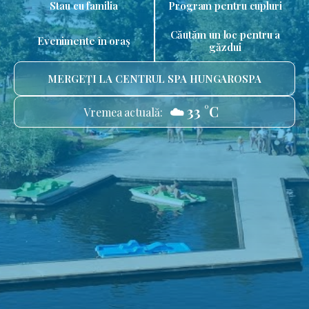
Stau cu familia
Program pentru cupluri
Căutăm un loc pentru a
Evenimente în oraș
găzdui
MERGEȚI LA CENTRUL SPA HUNGAROSPA
☁️ 33 °C
Vremea actuală: