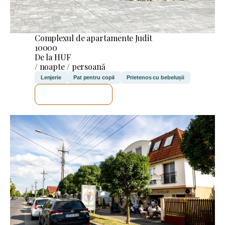
Complexul de apartamente Judit
10000
De la HUF
/ noapte / persoană
Lenjerie
Pat pentru copii
Prietenos cu bebelușii
VOI VERIFICA