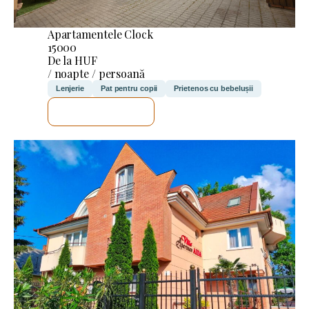
Apartamentele Clock
15000
De la HUF
/ noapte / persoană
Lenjerie
Pat pentru copii
Prietenos cu bebelușii
VOI VERIFICA