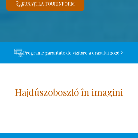
SUNAȚI LA TOURINFORM
Programe garantate de vizitare a orașului 2026
Hajdúszoboszló în imagini