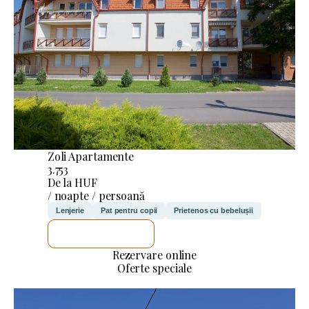
Zoli Apartamente
3.753
De la HUF
/ noapte / persoană
Lenjerie
Pat pentru copii
Prietenos cu bebelușii
VOI VERIFICA
Rezervare online
Oferte speciale