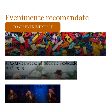
Evenimente recomandate
TOATE EVENIMENTELE
KOCKASHOW HAJDÚSZOBOSZLÓ – EXPOZIȚIE LEGO®
ȘI SPAȚIU DE JOC
2026-07-11
-
2026-08-23
Al XXXI-lea weekend folcloric Szoboszlo
2026-07-17
-
2026-07-19
XXXI. Szoboszló Dixieland Days
2026-08-21
-
2026-08-23