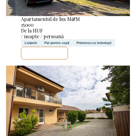
Apartamentul de lux M&M
15000
De la HUF
/ noapte / persoană
Lenjerie
Pat pentru copii
Prietenos cu bebelușii
VOI VERIFICA