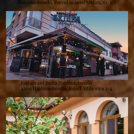
Hajdúszoboszló, Parcul Sfântul Ștefan, nr. 1-3
Restaurant Szilfa Hajdúszoboszló
4200 Hajdúszoboszló, József Attila utca 2-4.