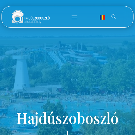
Hajdúszoboszló