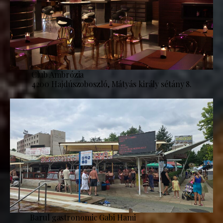
Club Ambrózia
4200 Hajdúszoboszló, Mátyás király sétány 8.
Barul gastronomic Gabi Hami