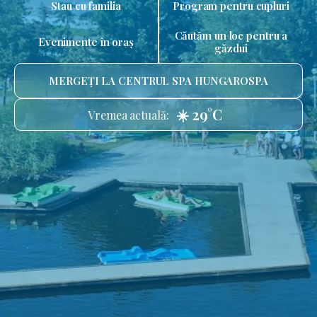
Stau cu familia
Program pentru cupluri
Căutăm un loc pentru a
Evenimente în oraș
găzdui
MERGEȚI LA CENTRUL SPA HUNGAROSPA
☀️ 29°C
Vremea actuală: