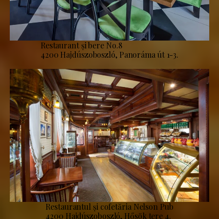
Restaurant și bere No.8
4200 Hajdúszoboszló, Panoráma út 1-3.
Restaurantul și cofetăria Nelson Pub
4200 Hajdúszoboszló, Hősök tere 4.