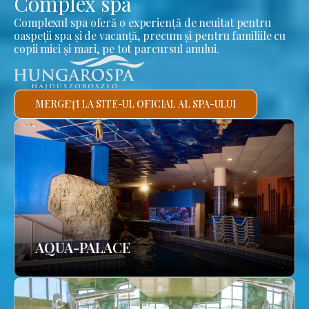
Complex spa
Complexul spa oferă o experiență de neuitat pentru
oaspeții spa și de vacanță, precum și pentru familiile cu
copii mici și mari, pe tot parcursul anului.
MERGEȚI LA SITE-UL OFICIAL AL SPA-ULUI
AQUA-PALACE