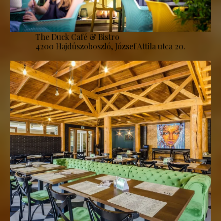
The Duck Café & Bistro
4200 Hajdúszoboszló, József Attila utca 20.