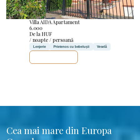
Villa AIDA Apartament
6.000
De la HUF
/ noapte / persoană
Lenjerie
Prietenos cu bebelușii
Veselă
VOI VERIFICA
Cea mai mare din Europa