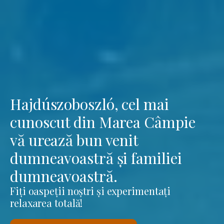
Hajdúszoboszló, cel mai
cunoscut din Marea Câmpie
vă urează bun venit
dumneavoastră și familiei
dumneavoastră.
Fiți oaspeții noștri și experimentați
relaxarea totală!