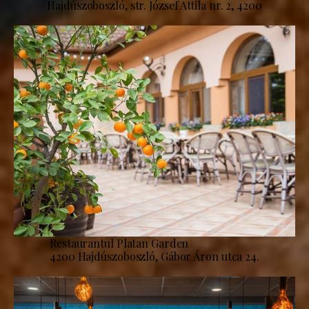
Hajdúszoboszló, str. József Attila nr. 2, 4200
Restaurantul Platan Garden
4200 Hajdúszoboszló, Gábor Áron utca 24.