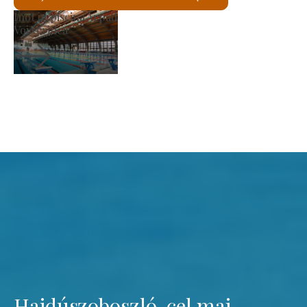
Piața producătorilor
Voi verifica
Hajdúszoboszló, cel mai