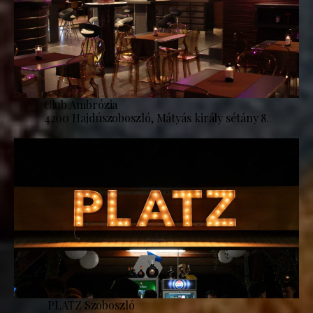
Club Ambrózia
4200 Hajdúszoboszló, Mátyás király sétány 8.
PLATZ Szoboszló