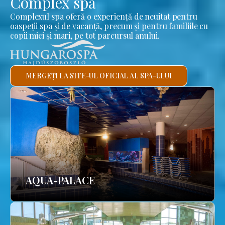
Complex spa
Complexul spa oferă o experiență de neuitat pentru
oaspeții spa și de vacanță, precum și pentru familiile cu
copii mici și mari, pe tot parcursul anului.
MERGEȚI LA SITE-UL OFICIAL AL SPA-ULUI
AQUA-PALACE