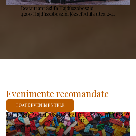
Restaurant Szilfa Hajdúszoboszló
4200 Hajdúszoboszló, József Attila utca 2-4.
Evenimente recomandate
TOATE EVENIMENTELE
KOCKASHOW HAJDÚSZOBOSZLÓ – EXPOZIȚIE LEGO®
ȘI SPAȚIU DE JOC
2026-07-11
-