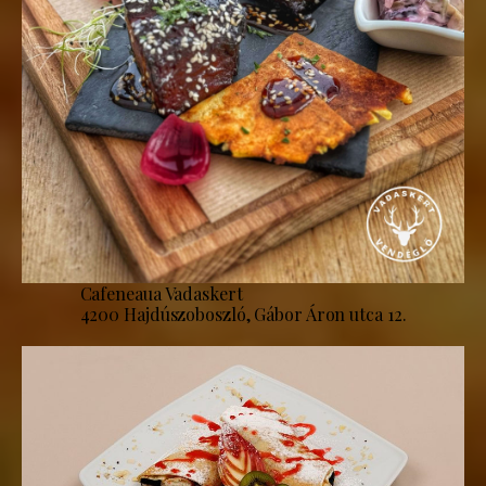
Cafeneaua Vadaskert
4200 Hajdúszoboszló, Gábor Áron utca 12.