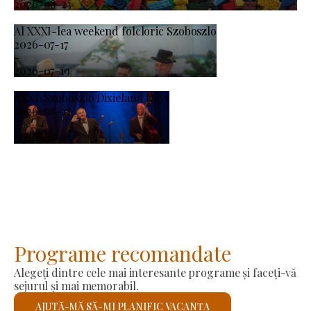
2026-08-23
Al XXXI-lea weekend folcloric Szoboszlo
2026-07-17
-
2026-07-19
XXXI. Szoboszló Dixieland Days
2026-08-21
-
2026-08-23
Programe recomandate
Alegeți dintre cele mai interesante programe și faceți-vă
sejurul și mai memorabil.
AJUTĂ-MĂ SĂ-MI PLANIFIC VACANȚA