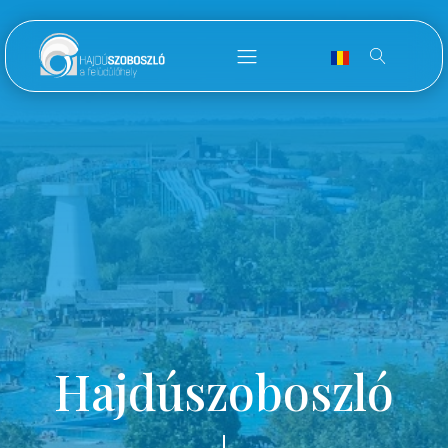
Hajdúszoboszló