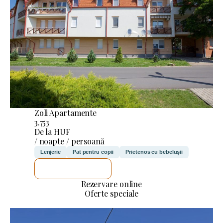
Zoli Apartamente
3.753
De la HUF
/ noapte / persoană
Lenjerie
Pat pentru copii
Prietenos cu bebelușii
VOI VERIFICA
Rezervare online
Oferte speciale