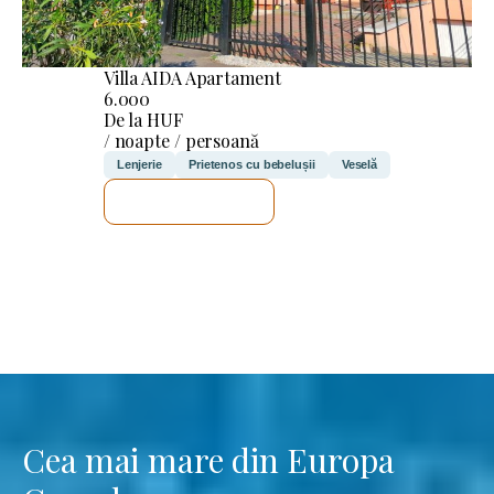
Villa AIDA Apartament
6.000
De la HUF
/ noapte / persoană
Lenjerie
Prietenos cu bebelușii
Veselă
VOI VERIFICA
Cea mai mare din Europa