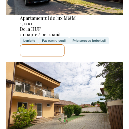
Apartamentul de lux M&M
15000
De la HUF
/ noapte / persoană
Lenjerie
Pat pentru copii
Prietenos cu bebelușii
VOI VERIFICA