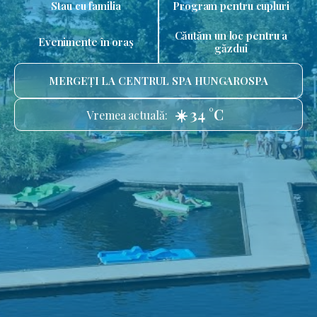
Stau cu familia
Program pentru cupluri
Căutăm un loc pentru a
Evenimente în oraș
găzdui
MERGEȚI LA CENTRUL SPA HUNGAROSPA
☀️ 34 °C
Vremea actuală: