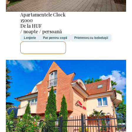
Apartamentele Clock
15000
De la HUF
/ noapte / persoană
Lenjerie
Pat pentru copii
Prietenos cu bebelușii
VOI VERIFICA