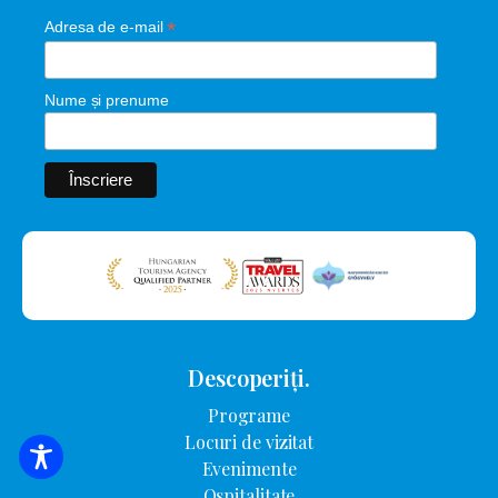
*
Adresa de e-mail
Nume și prenume
Descoperiți.
Programe
Locuri de vizitat
CĂUTARE DE CAZARE
Evenimente
Ospitalitate