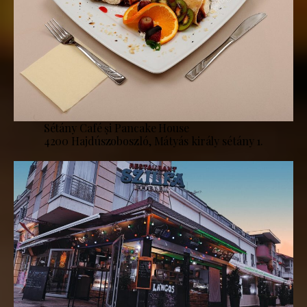
Sétány Café și Pancake House
4200 Hajdúszoboszló, Mátyás király sétány 1.