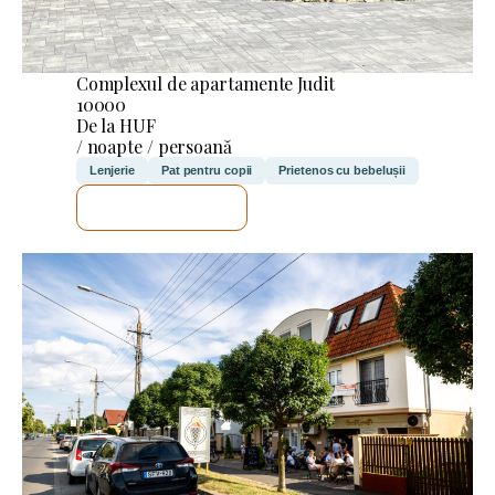
Complexul de apartamente Judit
10000
De la HUF
/ noapte / persoană
Lenjerie
Pat pentru copii
Prietenos cu bebelușii
VOI VERIFICA