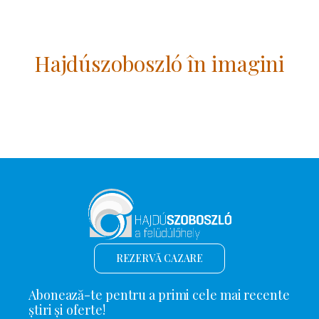
Hajdúszoboszló în imagini
REZERVĂ CAZARE
Abonează-te pentru a primi cele mai recente
știri și oferte!