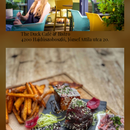
The Duck Café & Bistro
4200 Hajdúszoboszló, József Attila utca 20.