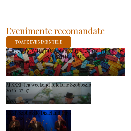
Evenimente recomandate
TOATE EVENIMENTELE
KOCKASHOW HAJDÚSZOBOSZLÓ – EXPOZIȚIE LEGO®
ȘI SPAȚIU DE JOC
2026-07-11
-
2026-08-23
Al XXXI-lea weekend folcloric Szoboszlo
2026-07-17
-
2026-07-19
XXXI. Szoboszló Dixieland Days
2026-08-21
-
2026-08-23