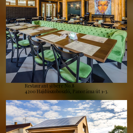
Restaurant și bere No.8
4200 Hajdúszoboszló, Panoráma út 1-3.