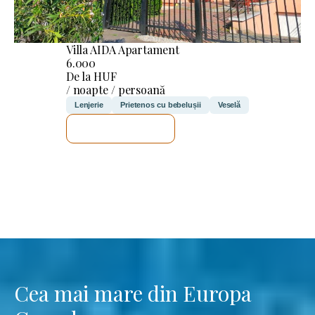
Villa AIDA Apartament
6.000
De la HUF
/ noapte / persoană
Lenjerie
Prietenos cu bebelușii
Veselă
VOI VERIFICA
Cea mai mare din Europa