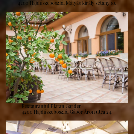
4200 Hajdúszoboszló, Mátyás király sétány 10.
Restaurantul Platan Garden
4200 Hajdúszoboszló, Gábor Áron utca 24.