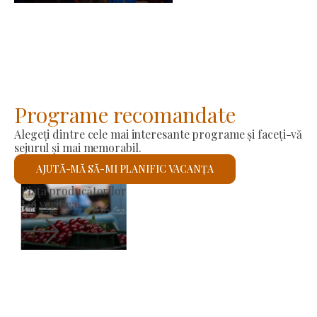
Programe recomandate
Alegeți dintre cele mai interesante programe și faceți-vă
sejurul și mai memorabil.
AJUTĂ-MĂ SĂ-MI PLANIFIC VACANȚA
Biserica romano-catolică Sfântul László
Voi verifica