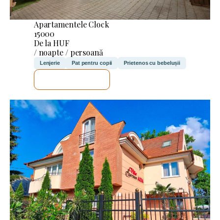
Apartamentele Clock
15000
De la HUF
/ noapte / persoană
Lenjerie
Pat pentru copii
Prietenos cu bebelușii
VOI VERIFICA