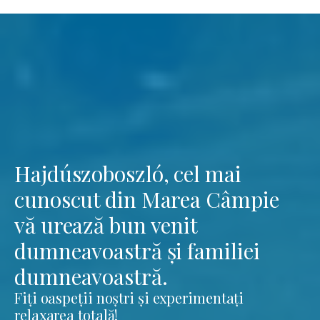
Hajdúszoboszló, cel mai
cunoscut din Marea Câmpie
vă urează bun venit
dumneavoastră și familiei
dumneavoastră.
Fiți oaspeții noștri și experimentați
relaxarea totală!