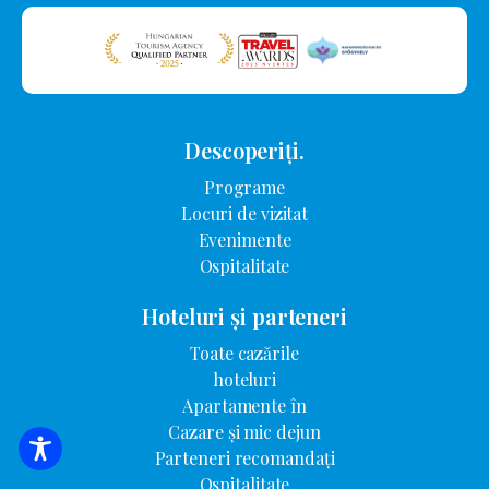
Descoperiți.
Programe
Locuri de vizitat
Evenimente
Ospitalitate
Hoteluri și parteneri
Toate cazările
hoteluri
Apartamente în
Cazare și mic dejun
Parteneri recomandați
CĂUTARE DE CAZARE
Ospitalitate