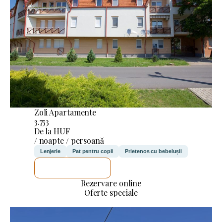
Zoli Apartamente
3.753
De la HUF
/ noapte / persoană
Lenjerie
Pat pentru copii
Prietenos cu bebelușii
VOI VERIFICA
Rezervare online
Oferte speciale