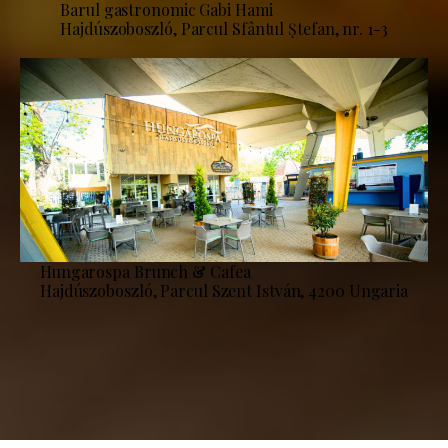
Barul gastronomic Gabi Hami
Hajdúszoboszló, Parcul Sfântul Ștefan, nr. 1-3
Hungarospa Brunch & Cafea
Hajdúszoboszló, Parcul Szent István, 4200 Ungaria