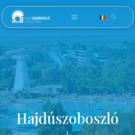
Hajdúszoboszló