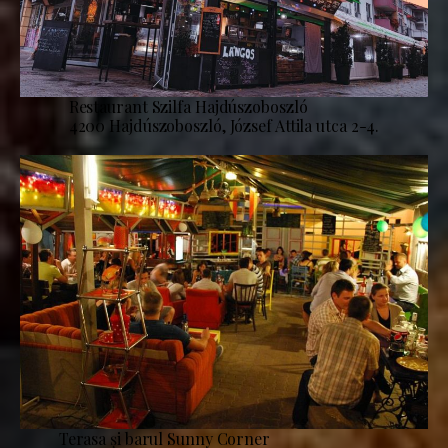
Restaurant Szilfa Hajdúszoboszló
4200 Hajdúszoboszló, József Attila utca 2-4.
Terasa și barul Sunny Corner