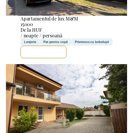
Apartamentul de lux M&M
15000
De la HUF
/ noapte / persoană
Lenjerie
Pat pentru copii
Prietenos cu bebelușii
VOI VERIFICA