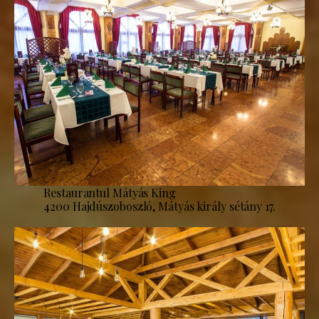
Restaurantul Mátyás King
4200 Hajdúszoboszló, Mátyás király sétány 17.