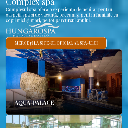
Complex spa
Complexul spa oferă o experiență de neuitat pentru
oaspeții spa și de vacanță, precum și pentru familiile cu
copii mici și mari, pe tot parcursul anului.
MERGEȚI LA SITE-UL OFICIAL AL SPA-ULUI
AQUA-PALACE