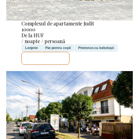
Complexul de apartamente Judit
10000
De la HUF
/ noapte / persoană
Lenjerie
Pat pentru copii
Prietenos cu bebelușii
VOI VERIFICA