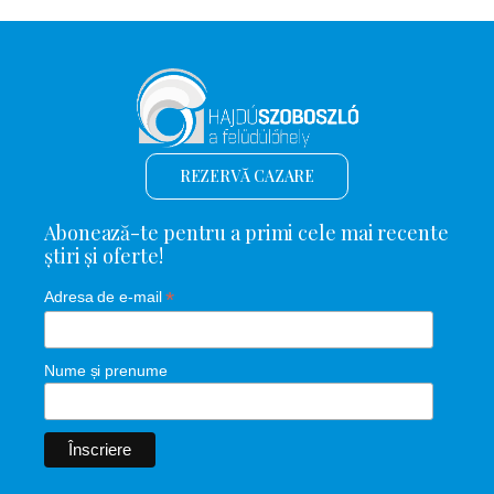
REZERVĂ CAZARE
Abonează-te pentru a primi cele mai recente
știri și oferte!
*
Adresa de e-mail
Nume și prenume