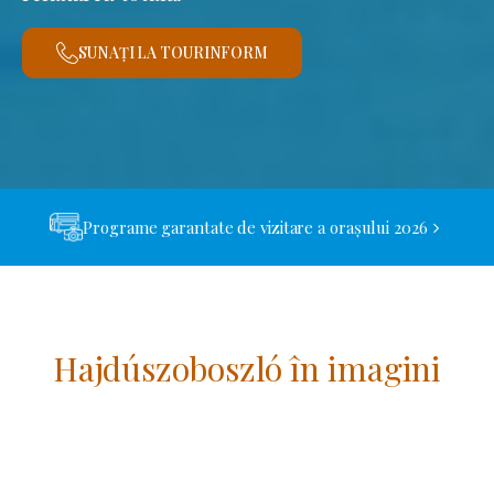
SUNAȚI LA TOURINFORM
Programe garantate de vizitare a orașului 2026
Hajdúszoboszló în imagini