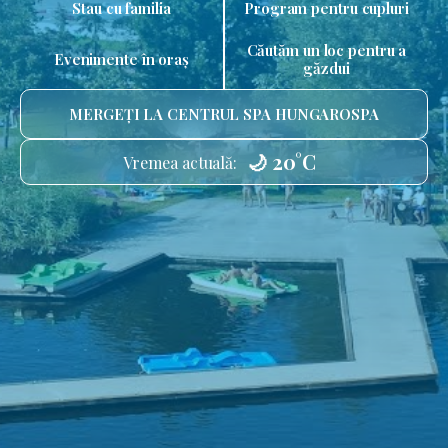
Stau cu familia
Program pentru cupluri
Căutăm un loc pentru a
Evenimente în oraș
găzdui
MERGEȚI LA CENTRUL SPA HUNGAROSPA
🌙 20°C
Vremea actuală: