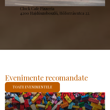
Clock Cafe Pizzeria
4200 Hajdúszoboszló, Hőforrás utca 22.
Evenimente recomandate
TOATE EVENIMENTELE
KOCKASHOW HAJDÚSZOBOSZLÓ – EXPOZIȚIE LEGO®
ȘI SPAȚIU DE JOC
2026-07-11
-