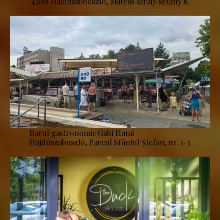
4200 Hajdúszoboszló, Mátyás király sétány 8.
Barul gastronomic Gabi Hami
Hajdúszoboszló, Parcul Sfântul Ștefan, nr. 1-3