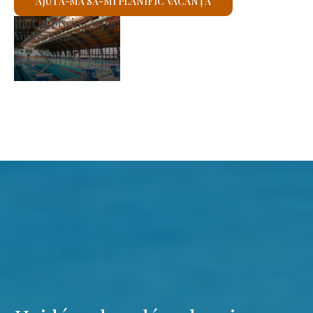
AJUTĂ-MĂ SĂ-MI PLANIFIC VACANȚA
Piața producătorilor
Voi verifica