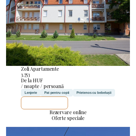
Zoli Apartamente
3.753
De la HUF
/ noapte / persoană
Lenjerie
Pat pentru copii
Prietenos cu bebelușii
VOI VERIFICA
Rezervare online
Oferte speciale