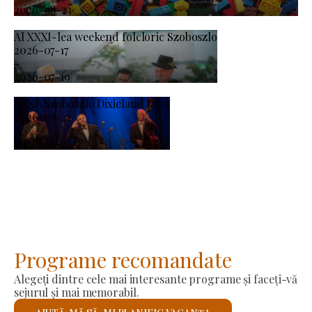
2026-08-23
Al XXXI-lea weekend folcloric Szoboszlo
2026-07-17
-
2026-07-19
XXXI. Szoboszló Dixieland Days
2026-08-21
-
2026-08-23
Programe recomandate
Alegeți dintre cele mai interesante programe și faceți-vă
sejurul și mai memorabil.