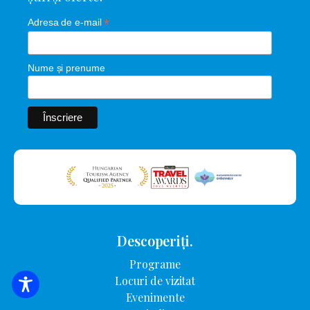
*
Adresa de e-mail
Nume și prenume
Descoperiți.
Programe
Locuri de vizitat
CĂUTARE DE CAZARE
Evenimente