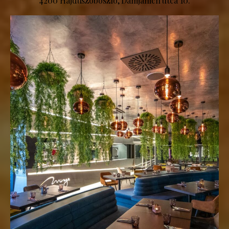
4200 Hajdúszoboszló, Damjanich utca 10.