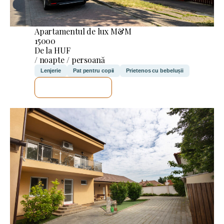
Apartamentul de lux M&M
15000
De la HUF
/ noapte / persoană
Lenjerie
Pat pentru copii
Prietenos cu bebelușii
VOI VERIFICA