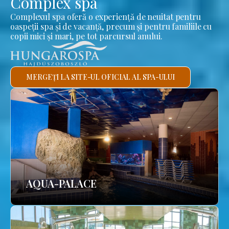
Complex spa
Complexul spa oferă o experiență de neuitat pentru
oaspeții spa și de vacanță, precum și pentru familiile cu
copii mici și mari, pe tot parcursul anului.
MERGEȚI LA SITE-UL OFICIAL AL SPA-ULUI
AQUA-PALACE