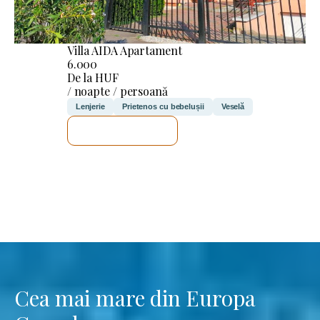
Villa AIDA Apartament
6.000
De la HUF
/ noapte / persoană
Lenjerie
Prietenos cu bebelușii
Veselă
VOI VERIFICA
Cea mai mare din Europa