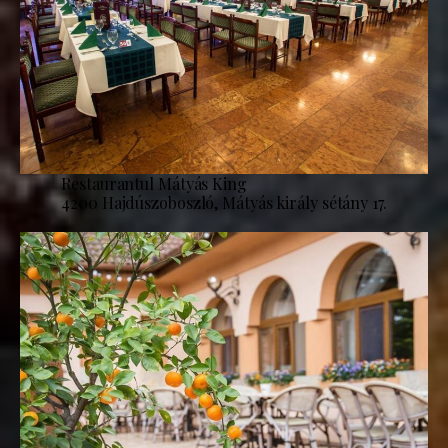
Restaurantul Mátyás King
4200 Hajdúszoboszló, Mátyás király sétány 17.