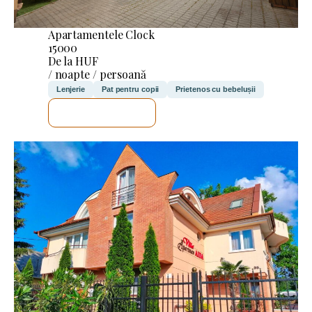
Apartamentele Clock
15000
De la HUF
/ noapte / persoană
Lenjerie
Pat pentru copii
Prietenos cu bebelușii
VOI VERIFICA