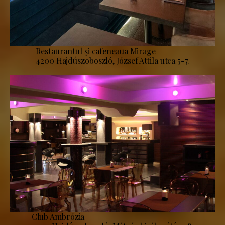
Restaurantul și cafeneaua Mirage
4200 Hajdúszoboszló, József Attila utca 5-7.
Club Ambrózia