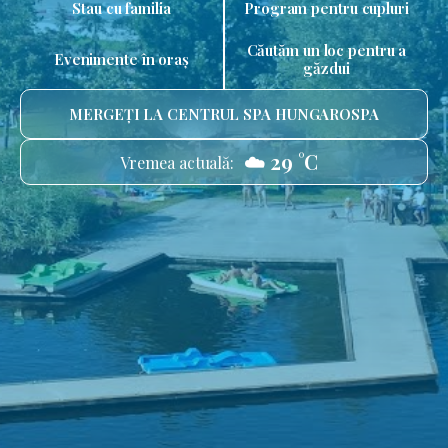
Stau cu familia
Program pentru cupluri
Căutăm un loc pentru a
Evenimente în oraș
găzdui
MERGEȚI LA CENTRUL SPA HUNGAROSPA
☁️ 29 °C
Vremea actuală: