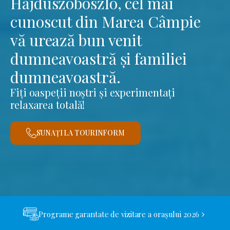
Hajdúszoboszló, cel mai
cunoscut din Marea Câmpie
vă urează bun venit
dumneavoastră și familiei
dumneavoastră.
Fiți oaspeții noștri și experimentați
relaxarea totală!
SUNAȚI LA TOURINFORM
Programe garantate de vizitare a orașului 2026