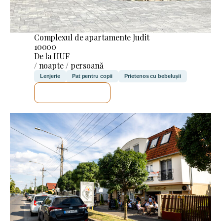
Complexul de apartamente Judit
10000
De la HUF
/ noapte / persoană
Lenjerie
Pat pentru copii
Prietenos cu bebelușii
VOI VERIFICA