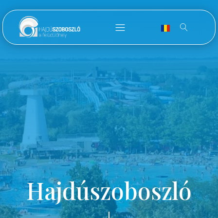
Hajdúszoboszló