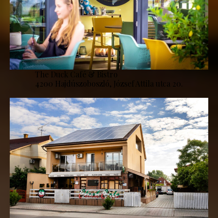
The Duck Café & Bistro
4200 Hajdúszoboszló, József Attila utca 20.