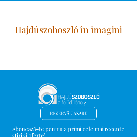
Hajdúszoboszló în imagini
REZERVĂ CAZARE
Abonează-te pentru a primi cele mai recente
știri și oferte!