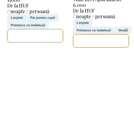
6.000
De la HUF
De la HUF
/ noapte / persoană
/ noapte / persoană
Lenjerie
Pat pentru copii
Lenjerie
Prietenos cu bebelușii
Prietenos cu bebelușii
Veselă
VOI VERIFICA
VOI VERIFICA