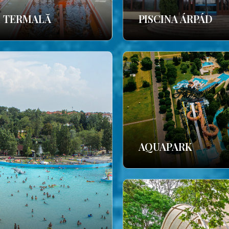
E TERMALĂ
PISCINA ÁRPÁD
AQUAPARK