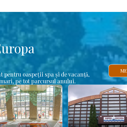
Europa
ME
t pentru oaspeții spa și de vacanță,
 mari, pe tot parcursul anului.