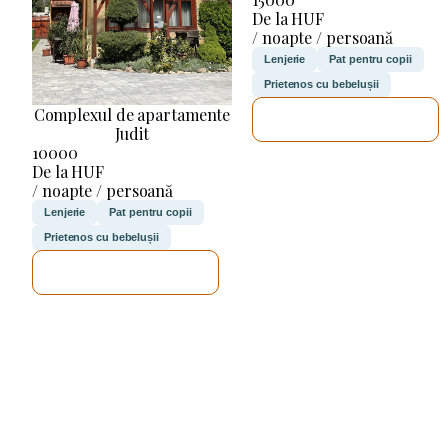
De la HUF
/ noapte / persoană
Lenjerie
Pat pentru copii
Prietenos cu bebelușii
Complexul de apartamente
VOI VERIFICA
Judit
10000
De la HUF
/ noapte / persoană
Lenjerie
Pat pentru copii
Prietenos cu bebelușii
VOI VERIFICA