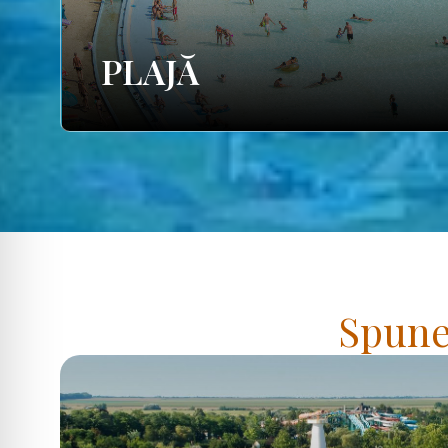
PLAJĂ
Spuneț