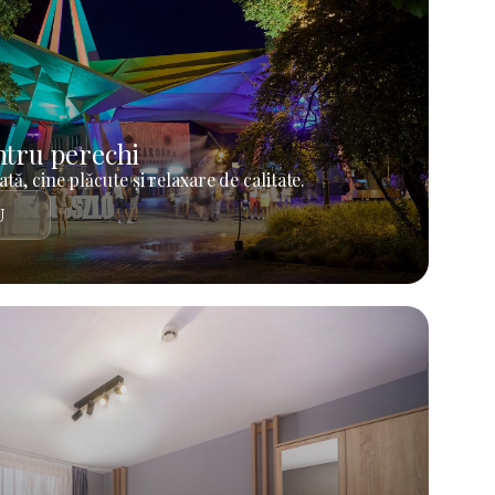
tru perechi
tă, cine plăcute și relaxare de calitate.
U