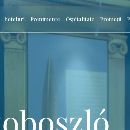
hoteluri
Evenimente
Ospitalitate
Promoții
P
oboszló