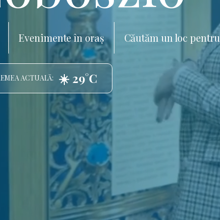
Evenimente în oraș
Căutăm un loc pentru
☀️ 29°C
EMEA ACTUALĂ: