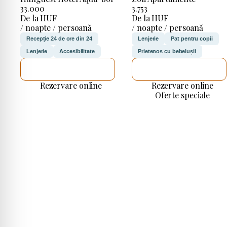
33.000
3.753
De la HUF
De la HUF
/ noapte / persoană
/ noapte / persoană
Recepție 24 de ore din 24
Lenjerie
Pat pentru copii
Lenjerie
Accesibilitate
Prietenos cu bebelușii
VOI VERIFICA
VOI VERIFICA
Rezervare online
Rezervare online
Oferte speciale