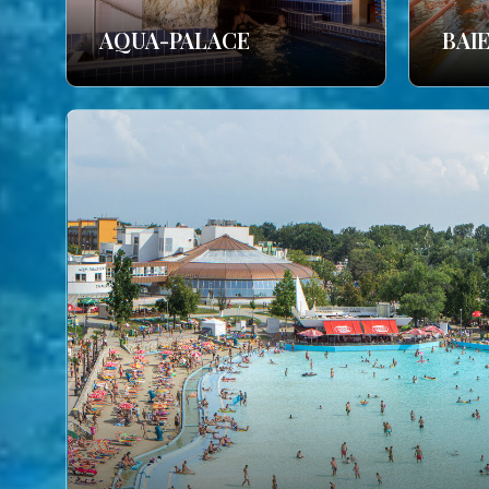
AQUA-PALACE
BAI