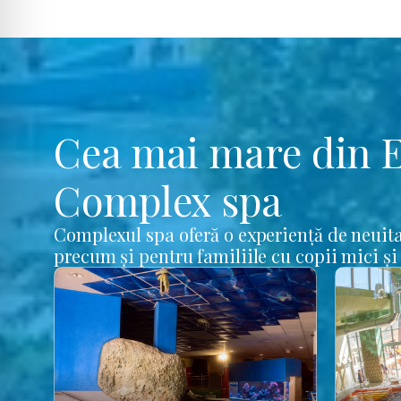
Cea mai mare din 
Complex spa
Complexul spa oferă o experiență de neuita
precum și pentru familiile cu copii mici și