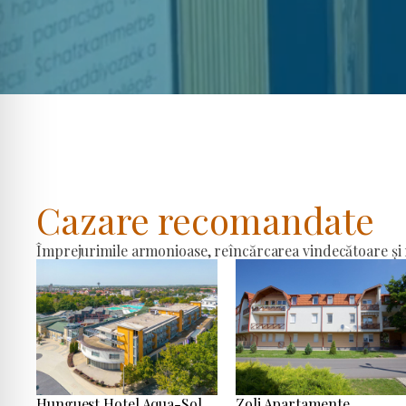
Cazare recomandate
Împrejurimile armonioase, reîncărcarea vindecătoare și r
Hunguest Hotel Aqua-Sol
Zoli Apartamente