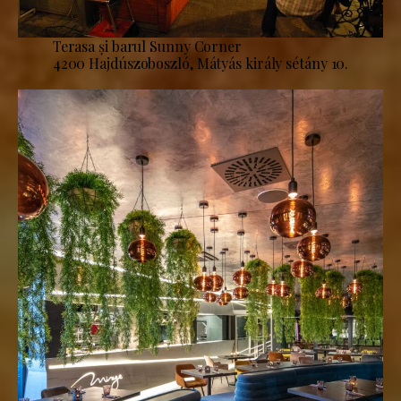
Terasa și barul Sunny Corner
4200 Hajdúszoboszló, Mátyás király sétány 10.