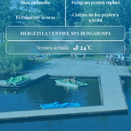
Stau cu familia
Program pentru cupluri
Căutăm un loc pentru a
Evenimente în oraș
găzdui
MERGEȚI LA CENTRUL SPA HUNGAROSPA
🌙 24°C
Vremea actuală: