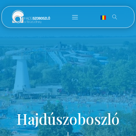
Hajdúszoboszló