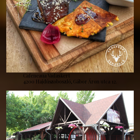
Cafeneaua Vadaskert
4200 Hajdúszoboszló, Gábor Áron utca 12.