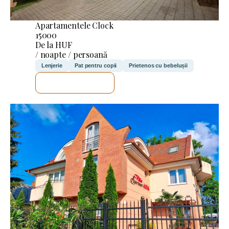
Apartamentele Clock
15000
De la HUF
/ noapte / persoană
Lenjerie
Pat pentru copii
Prietenos cu bebelușii
VOI VERIFICA