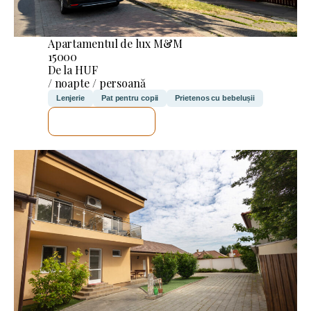
Apartamentul de lux M&M
15000
De la HUF
/ noapte / persoană
Lenjerie
Pat pentru copii
Prietenos cu bebelușii
VOI VERIFICA