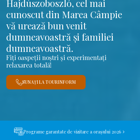
Hajdúszoboszló, cel mai
cunoscut din Marea Câmpie
vă urează bun venit
dumneavoastră și familiei
dumneavoastră.
Fiți oaspeții noștri și experimentați
relaxarea totală!
SUNAȚI LA TOURINFORM
Programe garantate de vizitare a orașului 2026