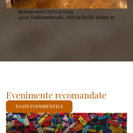
Restaurantul Mátyás King
4200 Hajdúszoboszló, Mátyás király sétány 17.
Evenimente recomandate
TOATE EVENIMENTELE
KOCKASHOW HAJDÚSZOBOSZLÓ – EXPOZIȚIE LEGO®
ȘI SPAȚIU DE JOC
2026-07-11
-