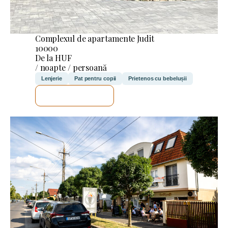
Complexul de apartamente Judit
10000
De la HUF
/ noapte / persoană
Lenjerie
Pat pentru copii
Prietenos cu bebelușii
VOI VERIFICA