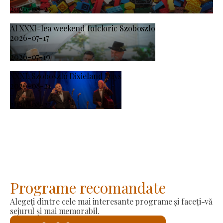
2026-08-23
Al XXXI-lea weekend folcloric Szoboszlo
2026-07-17
-
2026-07-19
XXXI. Szoboszló Dixieland Days
2026-08-21
-
2026-08-23
Programe recomandate
Alegeți dintre cele mai interesante programe și faceți-vă
sejurul și mai memorabil.