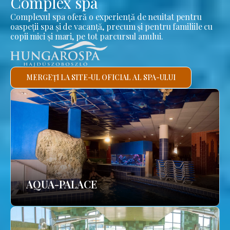
Complex spa
Complexul spa oferă o experiență de neuitat pentru
oaspeții spa și de vacanță, precum și pentru familiile cu
copii mici și mari, pe tot parcursul anului.
MERGEȚI LA SITE-UL OFICIAL AL SPA-ULUI
AQUA-PALACE