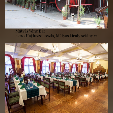
Mátyás Wine Bar
4200 Hajdúszoboszló, Mátyás király sétány 17.