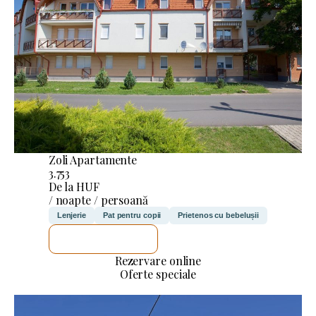
Zoli Apartamente
3.753
De la HUF
/ noapte / persoană
Lenjerie
Pat pentru copii
Prietenos cu bebelușii
VOI VERIFICA
Rezervare online
Oferte speciale