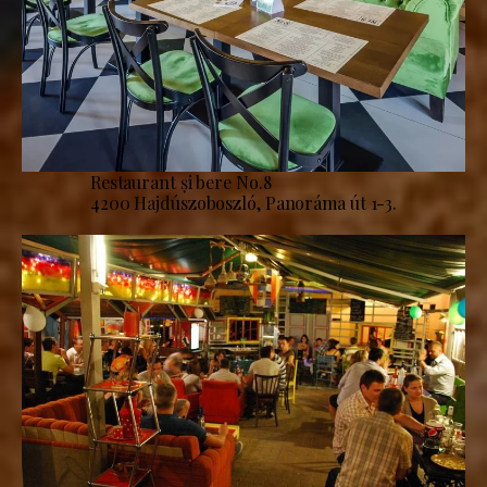
Restaurant și bere No.8
4200 Hajdúszoboszló, Panoráma út 1-3.