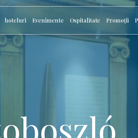
hoteluri
Evenimente
Ospitalitate
Promoții
P
oboszló