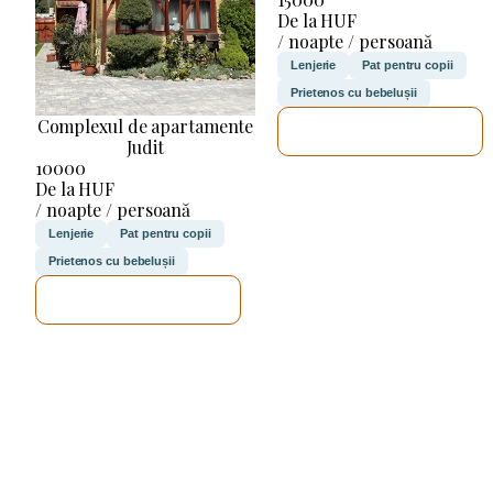
De la HUF
/ noapte / persoană
Lenjerie
Pat pentru copii
Prietenos cu bebelușii
Complexul de apartamente
VOI VERIFICA
Judit
10000
De la HUF
/ noapte / persoană
Lenjerie
Pat pentru copii
Prietenos cu bebelușii
VOI VERIFICA