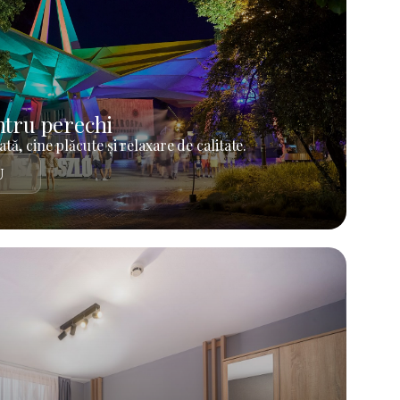
tru perechi
tă, cine plăcute și relaxare de calitate.
U