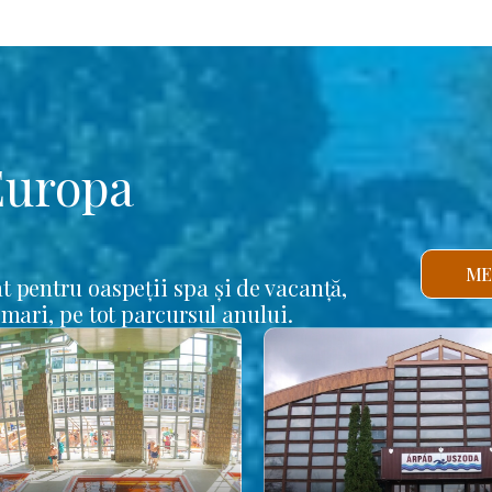
Europa
ME
t pentru oaspeții spa și de vacanță,
 mari, pe tot parcursul anului.