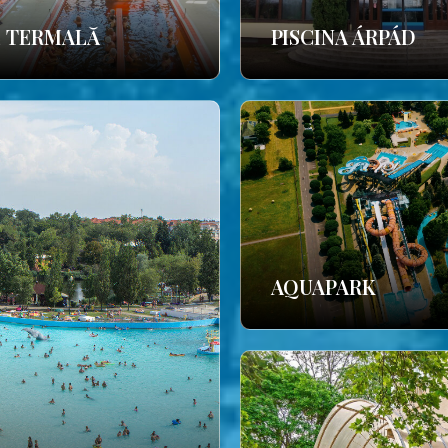
E TERMALĂ
PISCINA ÁRPÁD
AQUAPARK