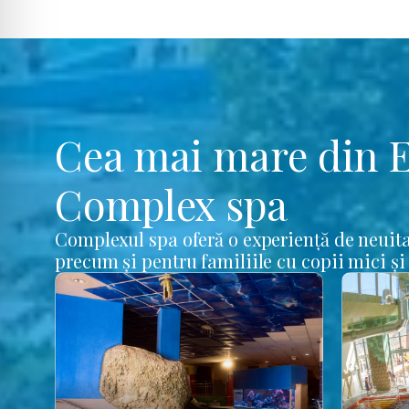
Cea mai mare din 
Complex spa
Complexul spa oferă o experiență de neuita
precum și pentru familiile cu copii mici și