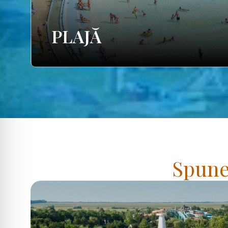
PLAJĂ
Spuneț