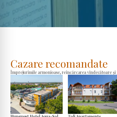
Cazare recomandate
Împrejurimile armonioase, reîncărcarea vindecătoare și r
Hunguest Hotel Aqua-Sol
Zoli Apartamente