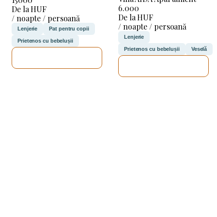
6.000
De la HUF
De la HUF
/ noapte / persoană
/ noapte / persoană
Lenjerie
Pat pentru copii
Lenjerie
Prietenos cu bebelușii
Prietenos cu bebelușii
Veselă
VOI VERIFICA
VOI VERIFICA