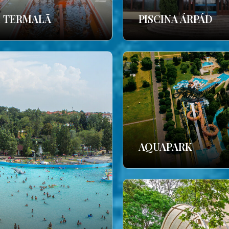
E TERMALĂ
PISCINA ÁRPÁD
AQUAPARK