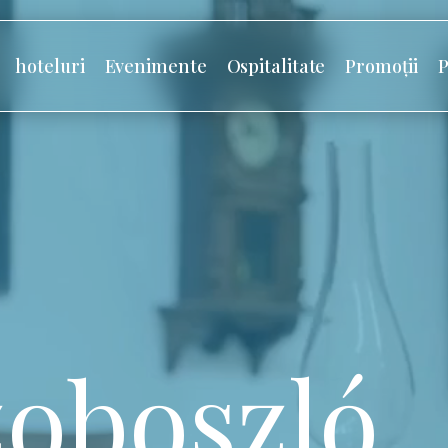
hoteluri
Evenimente
Ospitalitate
Promoții
P
oboszló