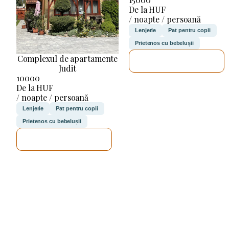
De la HUF
/ noapte / persoană
Lenjerie
Pat pentru copii
Prietenos cu bebelușii
Complexul de apartamente
VOI VERIFICA
Judit
10000
De la HUF
/ noapte / persoană
Lenjerie
Pat pentru copii
Prietenos cu bebelușii
VOI VERIFICA