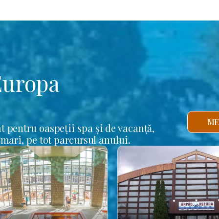
Europa
ME
t pentru oaspeții spa și de vacanță,
 mari, pe tot parcursul anului.