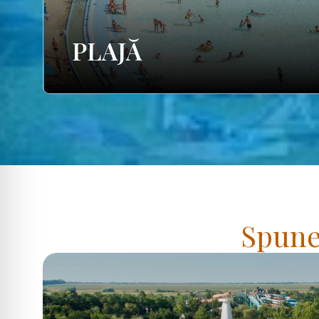
PLAJĂ
Spuneț