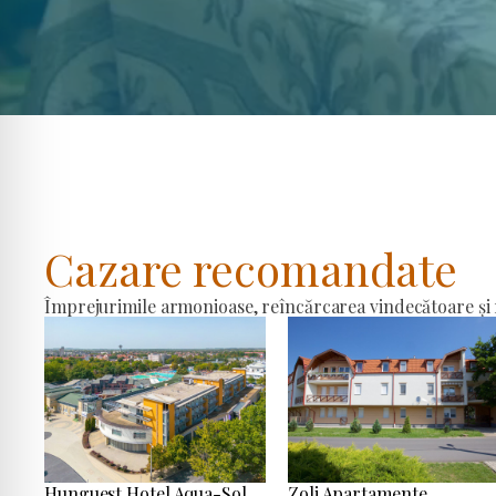
Cazare recomandate
Împrejurimile armonioase, reîncărcarea vindecătoare și r
Hunguest Hotel Aqua-Sol
Zoli Apartamente