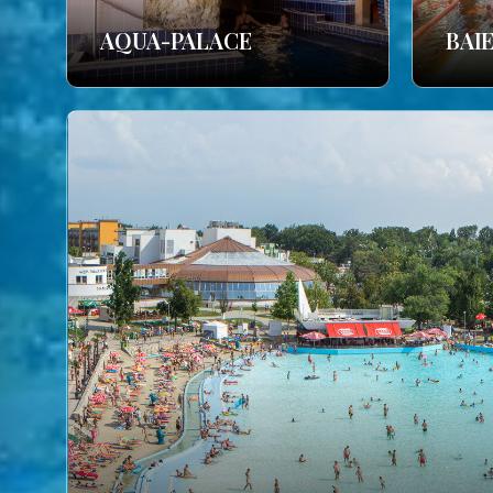
AQUA-PALACE
BAI