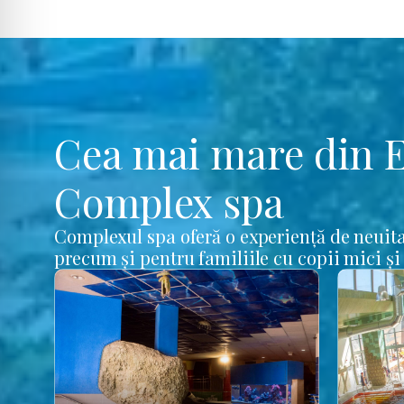
Cea mai mare din 
Complex spa
Complexul spa oferă o experiență de neuita
precum și pentru familiile cu copii mici și