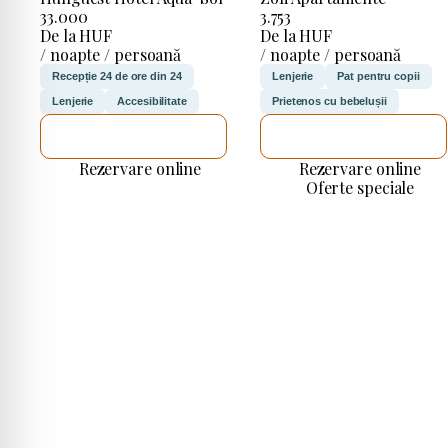
33.000
3.753
De la HUF
De la HUF
/ noapte / persoană
/ noapte / persoană
Recepție 24 de ore din 24
Lenjerie
Pat pentru copii
Lenjerie
Accesibilitate
Prietenos cu bebelușii
VOI VERIFICA
VOI VERIFICA
Rezervare online
Rezervare online
Oferte speciale