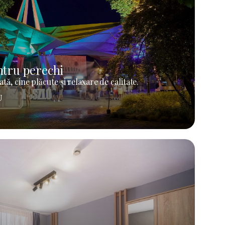
tru perechi
tă, cine plăcute și relaxare de calitate.
U