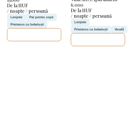
6.000
De la HUF
De la HUF
/ noapte / persoană
/ noapte / persoană
Lenjerie
Pat pentru copii
Lenjerie
Prietenos cu bebelușii
Prietenos cu bebelușii
Veselă
VOI VERIFICA
VOI VERIFICA