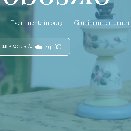
Evenimente în oraș
Căutăm un loc pentru
☁️ 29 °C
EMEA ACTUALĂ: