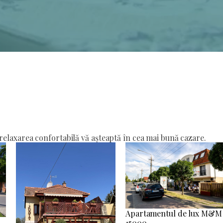
elaxarea confortabilă vă așteaptă în cea mai bună cazare.
Apartamentul de lux M&M
15000