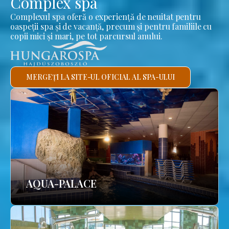
Complex spa
Complexul spa oferă o experiență de neuitat pentru
oaspeții spa și de vacanță, precum și pentru familiile cu
copii mici și mari, pe tot parcursul anului.
MERGEȚI LA SITE-UL OFICIAL AL SPA-ULUI
AQUA-PALACE