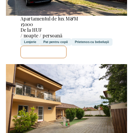
Apartamentul de lux M&M
15000
De la HUF
/ noapte / persoană
Lenjerie
Pat pentru copii
Prietenos cu bebelușii
VOI VERIFICA