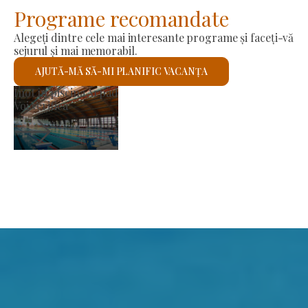
Programe recomandate
Alegeți dintre cele mai interesante programe și faceți-vă
sejurul și mai memorabil.
AJUTĂ-MĂ SĂ-MI PLANIFIC VACANȚA
Piața producătorilor
Voi verifica