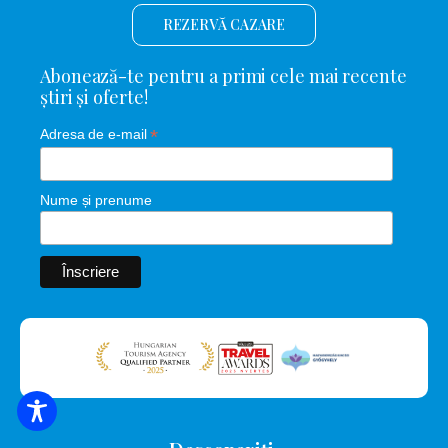
REZERVĂ CAZARE
Abonează-te pentru a primi cele mai recente
știri și oferte!
*
Adresa de e-mail
Nume și prenume
CĂUTARE DE CAZARE