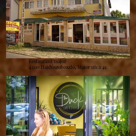
Restaurant major
4200 Hajdúszoboszló, Major utca 41.