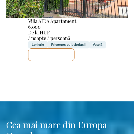
Villa AIDA Apartament
6.000
De la HUF
/ noapte / persoană
Lenjerie
Prietenos cu bebelușii
Veselă
VOI VERIFICA
Cea mai mare din Europa