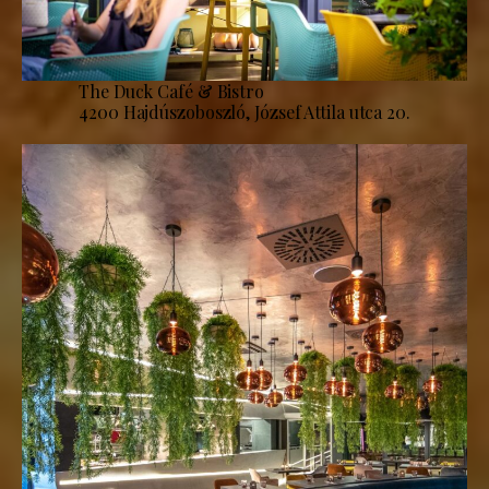
The Duck Café & Bistro
4200 Hajdúszoboszló, József Attila utca 20.