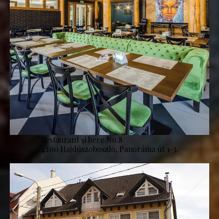
Restaurant și bere No.8
4200 Hajdúszoboszló, Panoráma út 1-3.