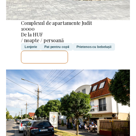
Complexul de apartamente Judit
10000
De la HUF
/ noapte / persoană
Lenjerie
Pat pentru copii
Prietenos cu bebelușii
VOI VERIFICA