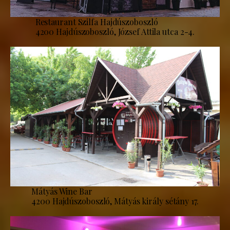
Restaurant Szilfa Hajdúszoboszló
4200 Hajdúszoboszló, József Attila utca 2-4.
Mátyás Wine Bar
4200 Hajdúszoboszló, Mátyás király sétány 17.