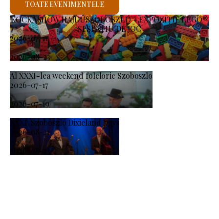
TOATE EVENIMENTELE
KOCKASHOW HAJDÚSZOBOSZLÓ – EXPOZIȚIE LEGO®
ȘI SPAȚIU DE JOC
2026-07-11
-
2026-08-23
Al XXXI-lea weekend folcloric Szoboszlo
2026-07-17
-
2026-07-19
XXXI. Szoboszló Dixieland Days
2026-08-21
-
2026-08-23