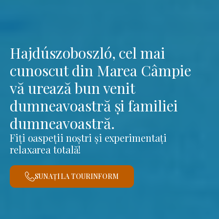
Hajdúszoboszló, cel mai
cunoscut din Marea Câmpie
vă urează bun venit
dumneavoastră și familiei
dumneavoastră.
Fiți oaspeții noștri și experimentați
relaxarea totală!
SUNAȚI LA TOURINFORM