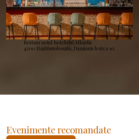
Restaurantul hotelului Atlantis
4200 Hajdúszoboszló, Damjanich utca 10.
Evenimente recomandate