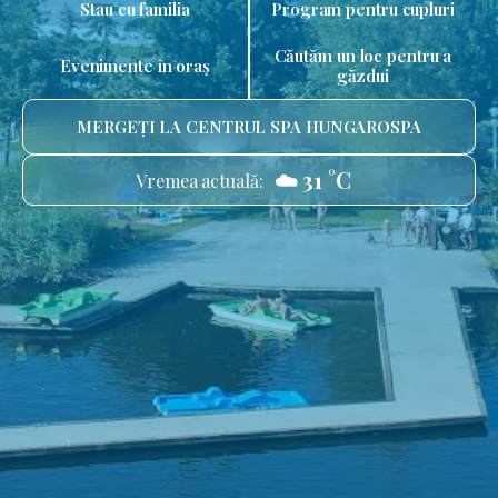
Stau cu familia
Program pentru cupluri
Căutăm un loc pentru a
Evenimente în oraș
găzdui
MERGEȚI LA CENTRUL SPA HUNGAROSPA
☁️ 31 °C
Vremea actuală: