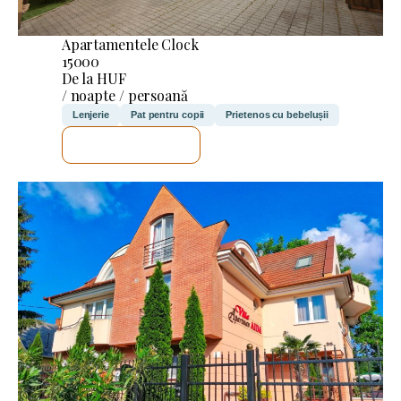
Apartamentele Clock
15000
De la HUF
/ noapte / persoană
Lenjerie
Pat pentru copii
Prietenos cu bebelușii
VOI VERIFICA