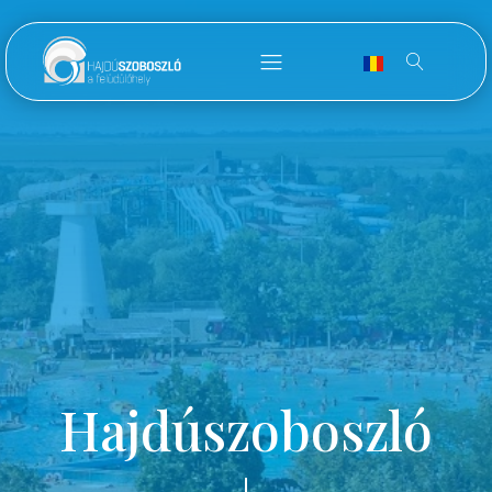
Hajdúszoboszló