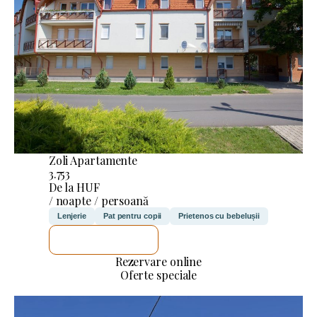
Zoli Apartamente
3.753
De la HUF
/ noapte / persoană
Lenjerie
Pat pentru copii
Prietenos cu bebelușii
VOI VERIFICA
Rezervare online
Oferte speciale