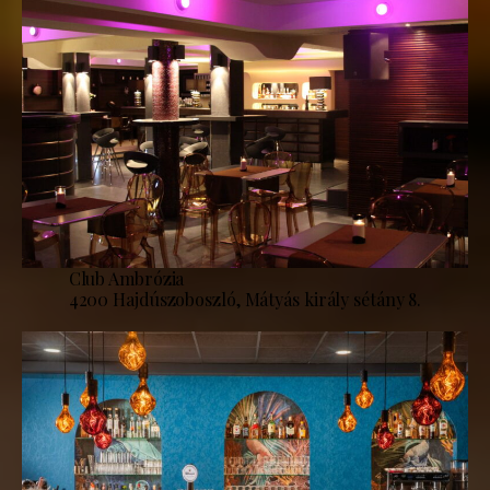
Club Ambrózia
4200 Hajdúszoboszló, Mátyás király sétány 8.