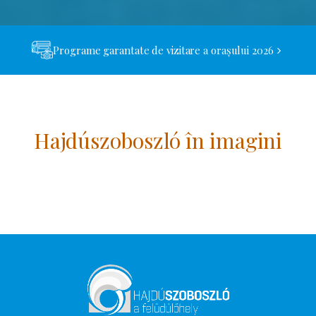
Programe garantate de vizitare a orașului 2026
Hajdúszoboszló în imagini