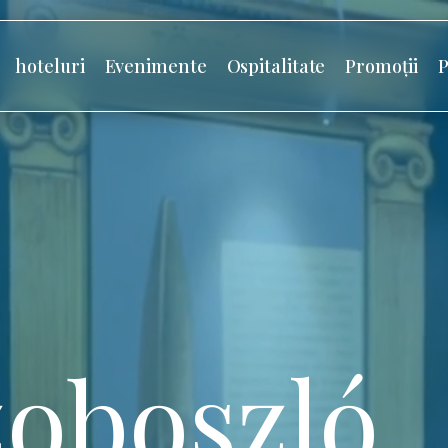
hoteluri
Evenimente
Ospitalitate
Promoții
P
oboszló