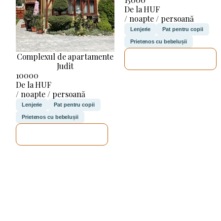
De la HUF
/ noapte / persoană
Lenjerie
Pat pentru copii
Prietenos cu bebelușii
Complexul de apartamente
VOI VERIFICA
Judit
10000
De la HUF
/ noapte / persoană
Lenjerie
Pat pentru copii
Prietenos cu bebelușii
VOI VERIFICA