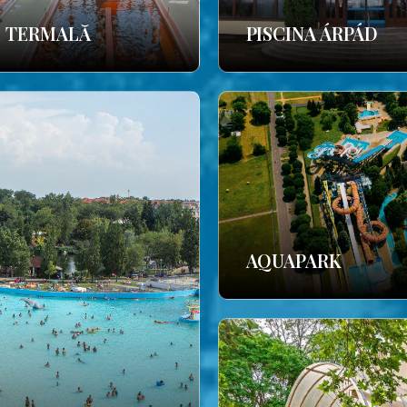
E TERMALĂ
PISCINA ÁRPÁD
AQUAPARK