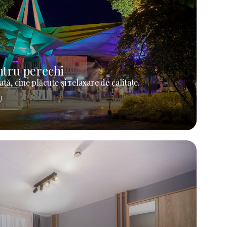
tru perechi
tă, cine plăcute și relaxare de calitate.
U