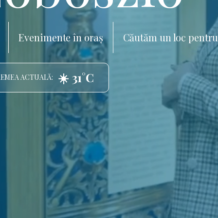
Evenimente în oraș
Căutăm un loc pentru
☀️ 31°C
EMEA ACTUALĂ: