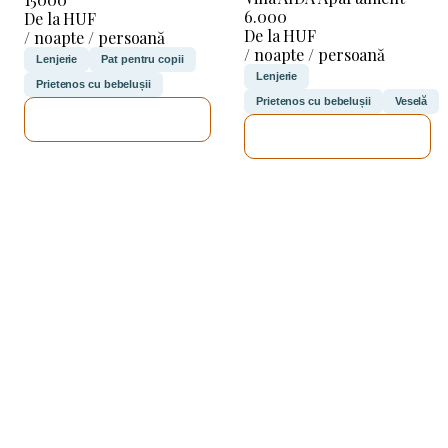
6.000
De la HUF
De la HUF
/ noapte / persoană
/ noapte / persoană
Lenjerie
Pat pentru copii
Lenjerie
Prietenos cu bebelușii
Prietenos cu bebelușii
Veselă
VOI VERIFICA
VOI VERIFICA