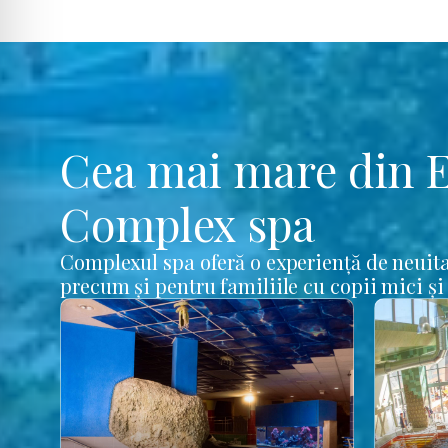
Cea mai mare din 
Complex spa
Complexul spa oferă o experiență de neuita
precum și pentru familiile cu copii mici și