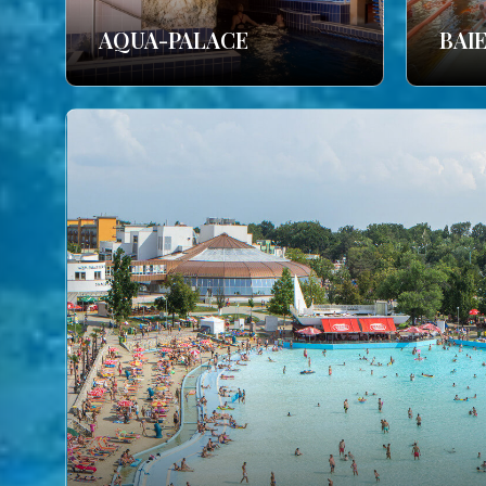
AQUA-PALACE
BAI