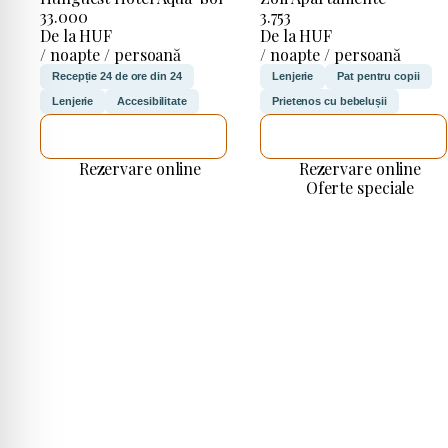
33.000
3.753
De la HUF
De la HUF
/ noapte / persoană
/ noapte / persoană
Recepție 24 de ore din 24
Lenjerie
Pat pentru copii
Lenjerie
Accesibilitate
Prietenos cu bebelușii
VOI VERIFICA
VOI VERIFICA
Rezervare online
Rezervare online
Oferte speciale