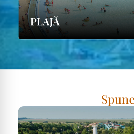
PLAJĂ
Spuneț