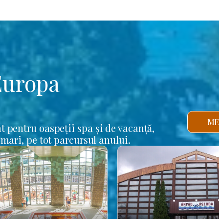
Europa
ME
t pentru oaspeții spa și de vacanță,
 mari, pe tot parcursul anului.