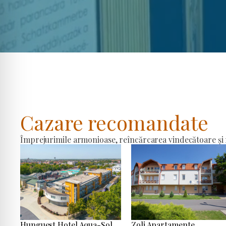
Cazare recomandate
Împrejurimile armonioase, reîncărcarea vindecătoare și r
Hunguest Hotel Aqua-Sol
Zoli Apartamente