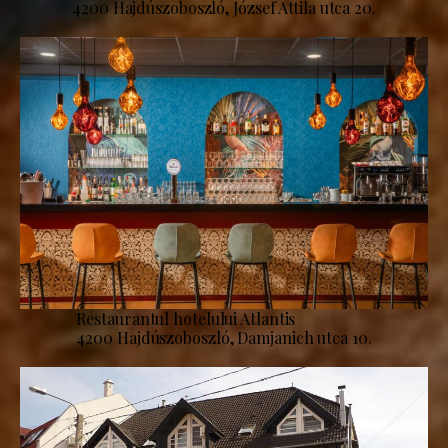
4200 Hajdúszoboszló, József Attila utca 20.
Restaurantul hotelului Atlantis
4200 Hajdúszoboszló, Damjanich utca 10.