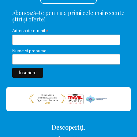
Abonează-te pentru a primi cele mai recente
știri și oferte!
*
Adresa de e-mail
Nume și prenume
Descoperiți.