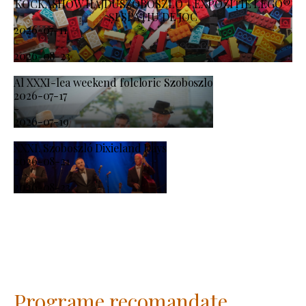
KOCKASHOW HAJDÚSZOBOSZLÓ – EXPOZIȚIE LEGO®
ȘI SPAȚIU DE JOC
2026-07-11
-
2026-08-23
Al XXXI-lea weekend folcloric Szoboszlo
2026-07-17
-
2026-07-19
XXXI. Szoboszló Dixieland Days
2026-08-21
-
2026-08-23
Programe recomandate