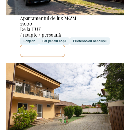
Apartamentul de lux M&M
15000
De la HUF
/ noapte / persoană
Lenjerie
Pat pentru copii
Prietenos cu bebelușii
VOI VERIFICA