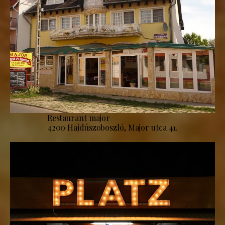
Restaurant major
4200 Hajdúszoboszló, Major utca 41.