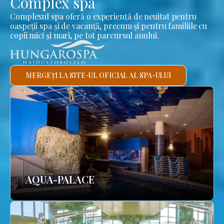
Complex spa
Complexul spa oferă o experiență de neuitat pentru
oaspeții spa și de vacanță, precum și pentru familiile cu
copii mici și mari, pe tot parcursul anului.
MERGEȚI LA SITE-UL OFICIAL AL SPA-ULUI
AQUA-PALACE