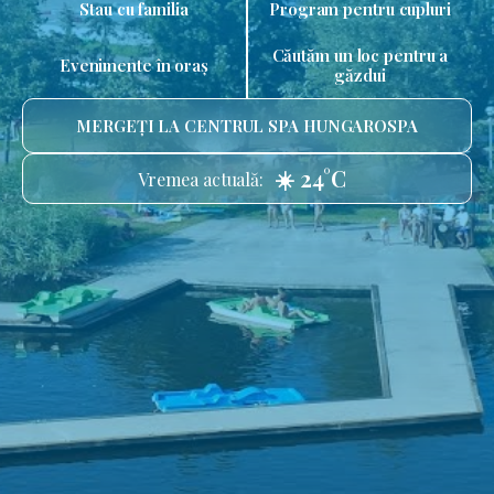
Stau cu familia
Program pentru cupluri
Căutăm un loc pentru a
Evenimente în oraș
găzdui
MERGEȚI LA CENTRUL SPA HUNGAROSPA
☀️ 24°C
Vremea actuală: