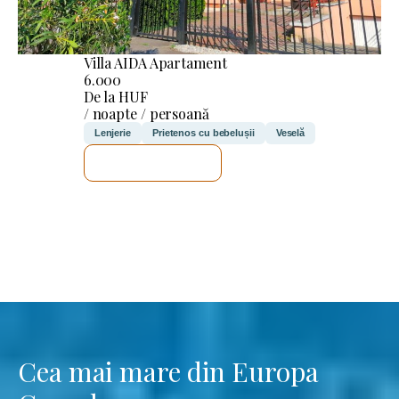
Villa AIDA Apartament
6.000
De la HUF
/ noapte / persoană
Lenjerie
Prietenos cu bebelușii
Veselă
VOI VERIFICA
Cea mai mare din Europa