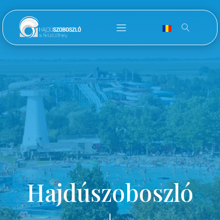
Hajdúszoboszló