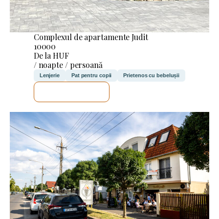
Complexul de apartamente Judit
10000
De la HUF
/ noapte / persoană
Lenjerie
Pat pentru copii
Prietenos cu bebelușii
VOI VERIFICA