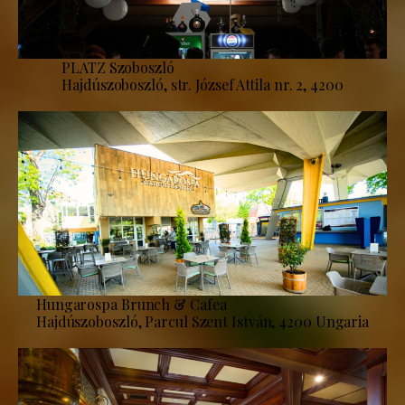
PLATZ Szoboszló
Hajdúszoboszló, str. József Attila nr. 2, 4200
Hungarospa Brunch & Cafea
Hajdúszoboszló, Parcul Szent István, 4200 Ungaria