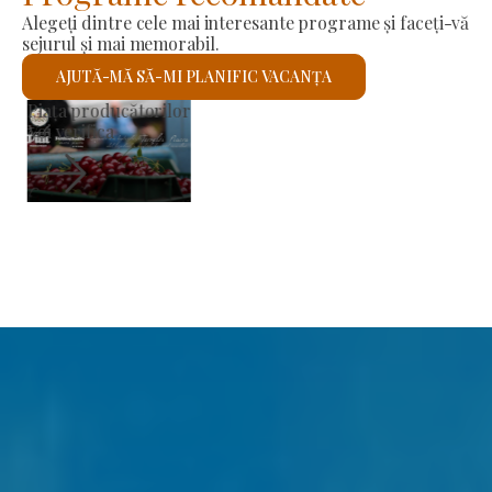
Alegeți dintre cele mai interesante programe și faceți-vă
sejurul și mai memorabil.
AJUTĂ-MĂ SĂ-MI PLANIFIC VACANȚA
Biserica romano-catolică Sfântul László
Voi verifica