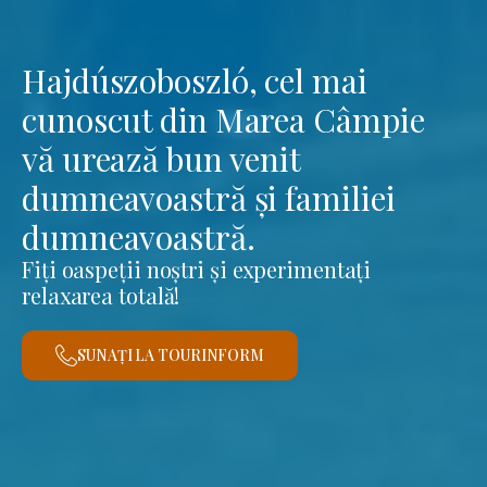
Hajdúszoboszló, cel mai
cunoscut din Marea Câmpie
vă urează bun venit
dumneavoastră și familiei
dumneavoastră.
Fiți oaspeții noștri și experimentați
relaxarea totală!
SUNAȚI LA TOURINFORM