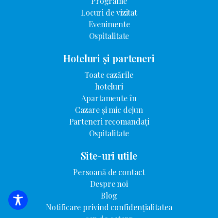
Programe
Locuri de vizitat
Evenimente
Ospitalitate
Hoteluri și parteneri
Toate cazările
hoteluri
Apartamente în
Cazare și mic dejun
Parteneri recomandați
Ospitalitate
Site-uri utile
Persoană de contact
Despre noi
Blog
CĂUTARE DE CAZARE
Notificare privind confidențialitatea