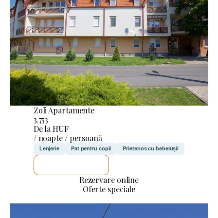
Zoli Apartamente
3.753
De la HUF
/ noapte / persoană
Lenjerie
Pat pentru copii
Prietenos cu bebelușii
VOI VERIFICA
Rezervare online
Oferte speciale