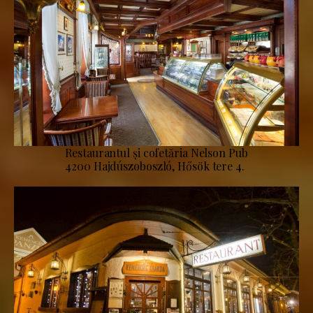
Restaurantul și cofetăria Nelson Pub
4200 Hajdúszoboszló, Hősök tere 4.