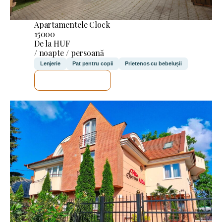
Apartamentele Clock
15000
De la HUF
/ noapte / persoană
Lenjerie
Pat pentru copii
Prietenos cu bebelușii
VOI VERIFICA