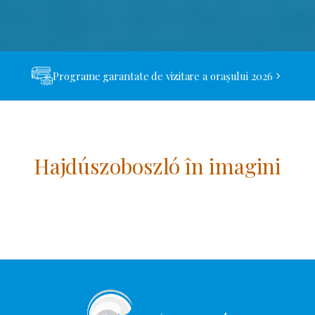
Programe garantate de vizitare a orașului 2026
Hajdúszoboszló în imagini