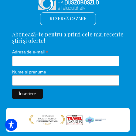
REZERVĂ CAZARE
Abonează-te pentru a primi cele mai recente
știri și oferte!
*
Adresa de e-mail
Nume și prenume
CĂUTARE DE CAZARE