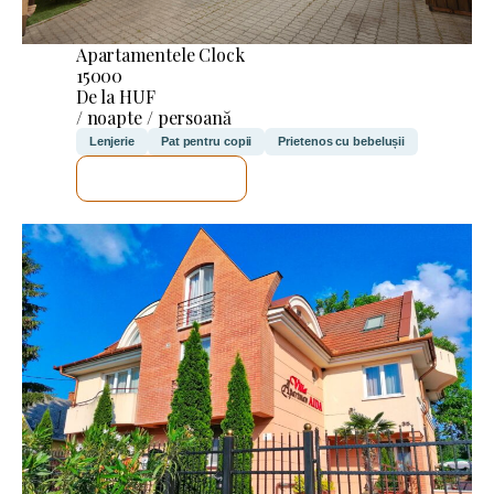
Apartamentele Clock
15000
De la HUF
/ noapte / persoană
Lenjerie
Pat pentru copii
Prietenos cu bebelușii
VOI VERIFICA