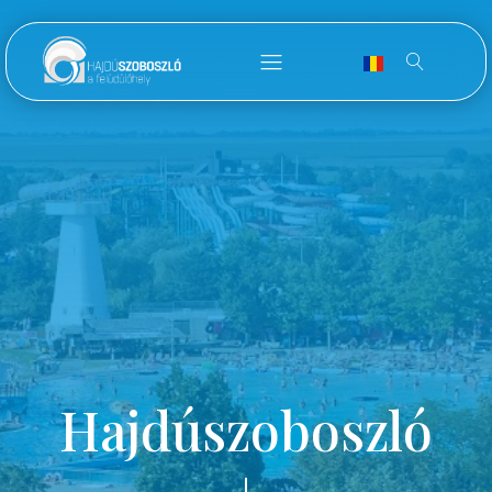
Hajdúszoboszló