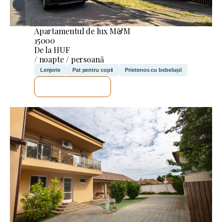
Apartamentul de lux M&M
15000
De la HUF
/ noapte / persoană
Lenjerie
Pat pentru copii
Prietenos cu bebelușii
VOI VERIFICA