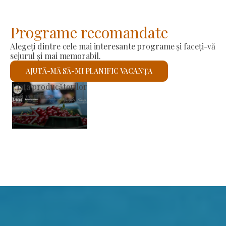
Programe recomandate
Alegeți dintre cele mai interesante programe și faceți-vă
sejurul și mai memorabil.
AJUTĂ-MĂ SĂ-MI PLANIFIC VACANȚA
Biserica romano-catolică Sfântul László
Voi verifica