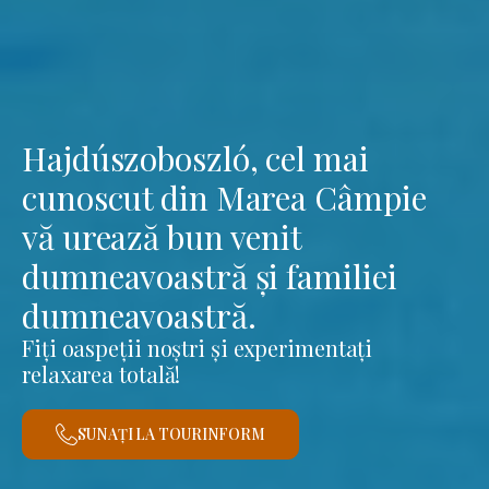
Hajdúszoboszló, cel mai
cunoscut din Marea Câmpie
vă urează bun venit
dumneavoastră și familiei
dumneavoastră.
Fiți oaspeții noștri și experimentați
relaxarea totală!
SUNAȚI LA TOURINFORM