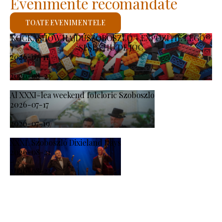
Evenimente recomandate
TOATE EVENIMENTELE
KOCKASHOW HAJDÚSZOBOSZLÓ – EXPOZIȚIE LEGO®
ȘI SPAȚIU DE JOC
2026-07-11
-
2026-08-23
Al XXXI-lea weekend folcloric Szoboszlo
2026-07-17
-
2026-07-19
XXXI. Szoboszló Dixieland Days
2026-08-21
-
2026-08-23