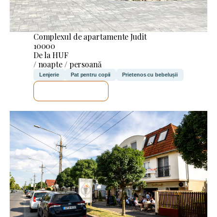
Complexul de apartamente Judit
10000
De la HUF
/ noapte / persoană
Lenjerie
Pat pentru copii
Prietenos cu bebelușii
VOI VERIFICA