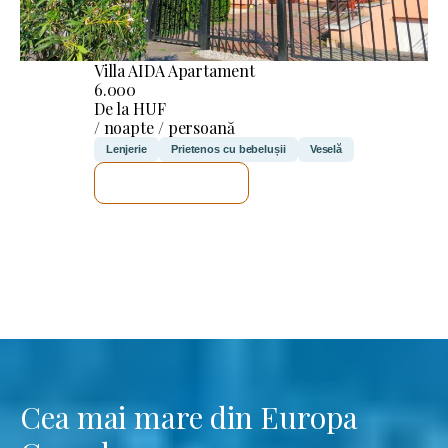
Villa AIDA Apartament
6.000
De la HUF
/ noapte / persoană
Lenjerie
Prietenos cu bebelușii
Veselă
VOI VERIFICA
Cea mai mare din Europa