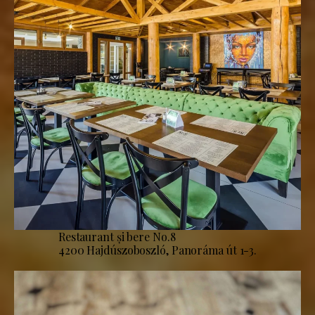
Restaurant și bere No.8
4200 Hajdúszoboszló, Panoráma út 1-3.