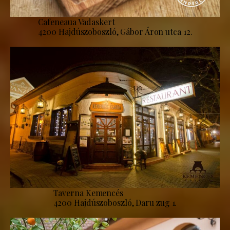
Cafeneaua Vadaskert
4200 Hajdúszoboszló, Gábor Áron utca 12.
Taverna Kemencés
4200 Hajdúszoboszló, Daru zug 1.