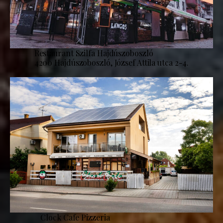
Restaurant Szilfa Hajdúszoboszló
4200 Hajdúszoboszló, József Attila utca 2-4.
Clock Cafe Pizzeria