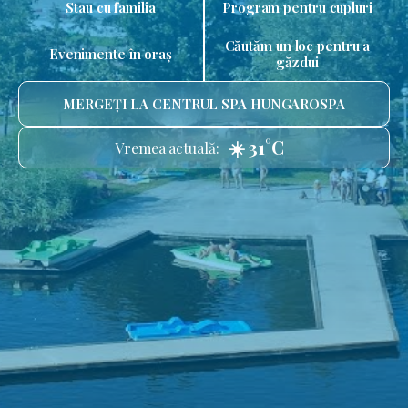
Stau cu familia
Program pentru cupluri
Căutăm un loc pentru a
Evenimente în oraș
găzdui
MERGEȚI LA CENTRUL SPA HUNGAROSPA
☀️ 31°C
Vremea actuală: