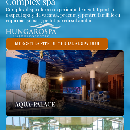
Complex spa
Complexul spa oferă o experiență de neuitat pentru
oaspeții spa și de vacanță, precum și pentru familiile cu
copii mici și mari, pe tot parcursul anului.
MERGEȚI LA SITE-UL OFICIAL AL SPA-ULUI
AQUA-PALACE