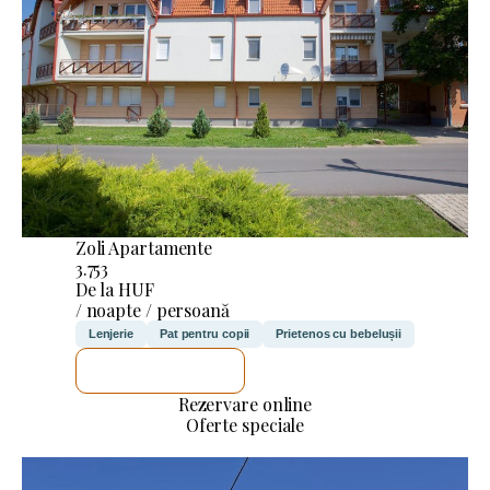
Zoli Apartamente
3.753
De la HUF
/ noapte / persoană
Lenjerie
Pat pentru copii
Prietenos cu bebelușii
VOI VERIFICA
Rezervare online
Oferte speciale