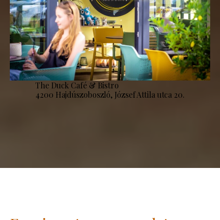
The Duck Café & Bistro
4200 Hajdúszoboszló, József Attila utca 20.