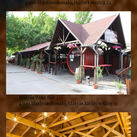
4200 Hajdúszoboszló, Hőforrás utca 22.
Mátyás Wine Bar
4200 Hajdúszoboszló, Mátyás király sétány 17.