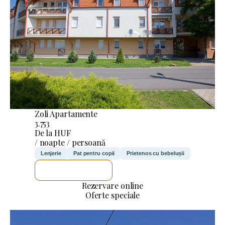
Zoli Apartamente
3.753
De la HUF
/ noapte / persoană
Lenjerie
Pat pentru copii
Prietenos cu bebelușii
VOI VERIFICA
Rezervare online
Oferte speciale