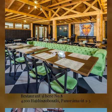
Restaurant și bere No.8
4200 Hajdúszoboszló, Panoráma út 1-3.