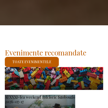
Evenimente recomandate
TOATE EVENIMENTELE
KOCKASHOW HAJDÚSZOBOSZLÓ – EXPOZIȚIE LEGO®
ȘI SPAȚIU DE JOC
2026-07-11
-
2026-08-23
Al XXXI-lea weekend folcloric Szoboszlo
2026-07-17
-