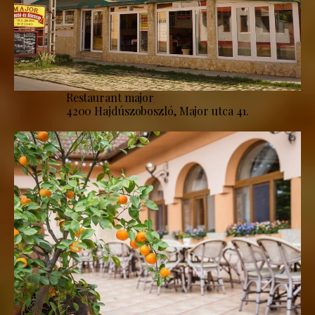
Restaurant major
4200 Hajdúszoboszló, Major utca 41.