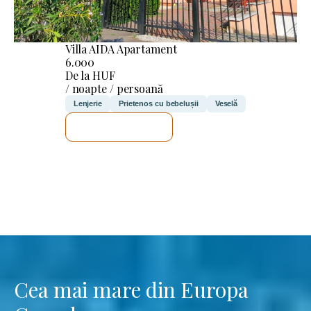
Villa AIDA Apartament
6.000
De la HUF
/ noapte / persoană
Lenjerie
Prietenos cu bebelușii
Veselă
VOI VERIFICA
Cea mai mare din Europa