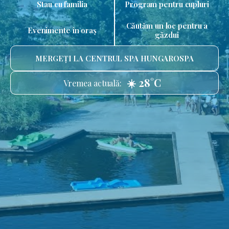
Stau cu familia
Program pentru cupluri
Căutăm un loc pentru a
Evenimente în oraș
găzdui
MERGEȚI LA CENTRUL SPA HUNGAROSPA
☀️ 28°C
Vremea actuală: