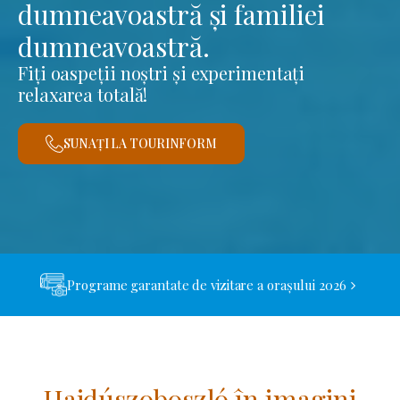
dumneavoastră și familiei
dumneavoastră.
Fiți oaspeții noștri și experimentați
relaxarea totală!
SUNAȚI LA TOURINFORM
Programe garantate de vizitare a orașului 2026
Hajdúszoboszló în imagini