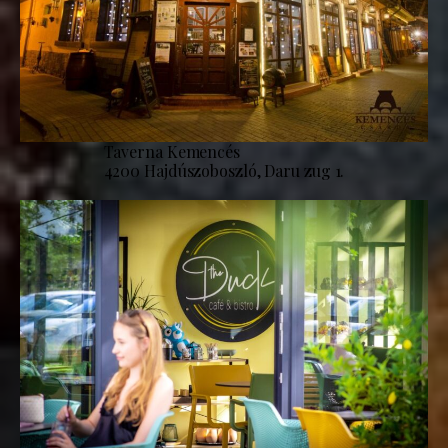
Taverna Kemencés
4200 Hajdúszoboszló, Daru zug 1.