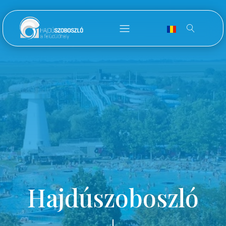
Hajdúszoboszló