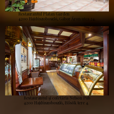
Restaurantul Platan Garden
4200 Hajdúszoboszló, Gábor Áron utca 24.
Restaurantul și cofetăria Nelson Pub
4200 Hajdúszoboszló, Hősök tere 4.