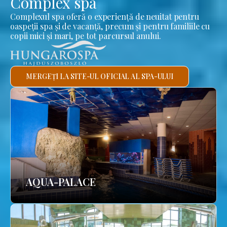
Complex spa
Complexul spa oferă o experiență de neuitat pentru
oaspeții spa și de vacanță, precum și pentru familiile cu
copii mici și mari, pe tot parcursul anului.
MERGEȚI LA SITE-UL OFICIAL AL SPA-ULUI
AQUA-PALACE