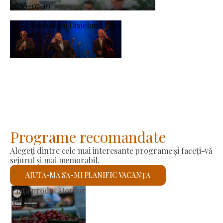
2026-07-19
XXXI. Szoboszló Dixieland Days
2026-08-21
-
2026-08-23
Programe recomandate
Alegeți dintre cele mai interesante programe și faceți-vă
sejurul și mai memorabil.
AJUTĂ-MĂ SĂ-MI PLANIFIC VACANȚA
Biserica romano-catolică Sfântul László
Voi verifica