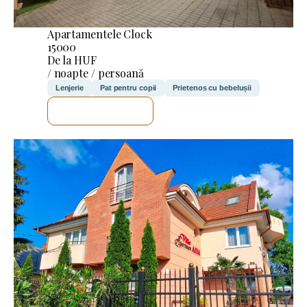
Apartamentele Clock
15000
De la HUF
/ noapte / persoană
Lenjerie
Pat pentru copii
Prietenos cu bebelușii
VOI VERIFICA