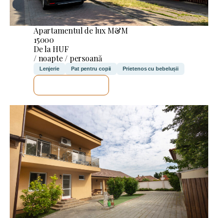
Apartamentul de lux M&M
15000
De la HUF
/ noapte / persoană
Lenjerie
Pat pentru copii
Prietenos cu bebelușii
VOI VERIFICA