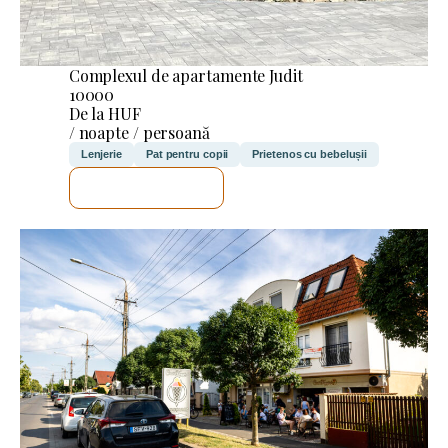
Complexul de apartamente Judit
10000
De la HUF
/ noapte / persoană
Lenjerie
Pat pentru copii
Prietenos cu bebelușii
VOI VERIFICA