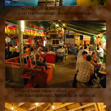
The Duck Café & Bistro
4200 Hajdúszoboszló, József Attila utca 20.
Terasa și barul Sunny Corner
4200 Hajdúszoboszló, Mátyás király sétány 10.