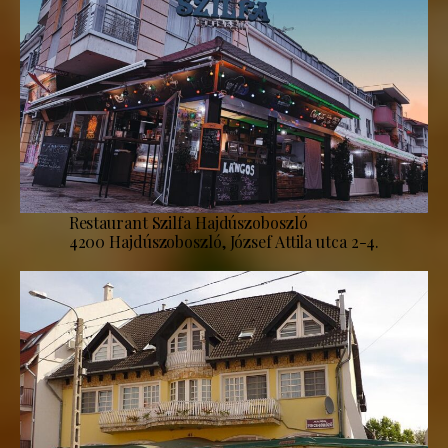
Restaurant Szilfa Hajdúszoboszló
4200 Hajdúszoboszló, József Attila utca 2-4.