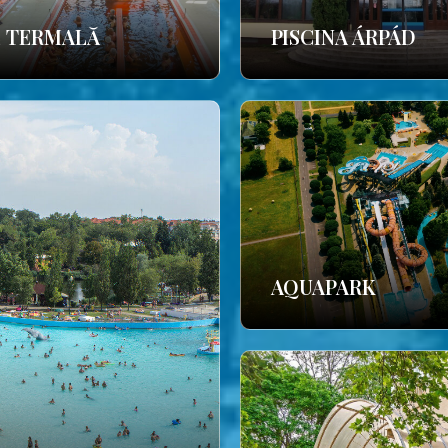
E TERMALĂ
PISCINA ÁRPÁD
AQUAPARK