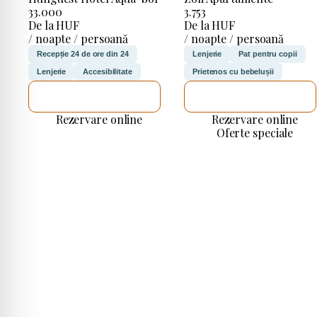
33.000
3.753
De la HUF
De la HUF
/ noapte / persoană
/ noapte / persoană
Recepție 24 de ore din 24
Lenjerie
Pat pentru copii
Lenjerie
Accesibilitate
Prietenos cu bebelușii
VOI VERIFICA
VOI VERIFICA
Rezervare online
Rezervare online
Oferte speciale