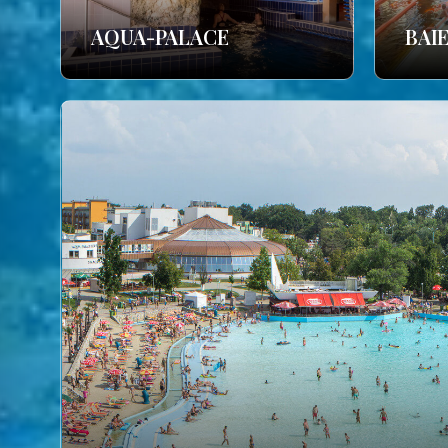
AQUA-PALACE
BAI