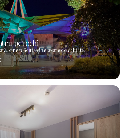
tru perechi
tă, cine plăcute și relaxare de calitate.
U