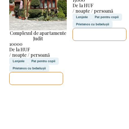
De la HUF
/ noapte / persoană
Lenjerie
Pat pentru copii
Prietenos cu bebelușii
Complexul de apartamente
VOI VERIFICA
Judit
10000
De la HUF
/ noapte / persoană
Lenjerie
Pat pentru copii
Prietenos cu bebelușii
VOI VERIFICA