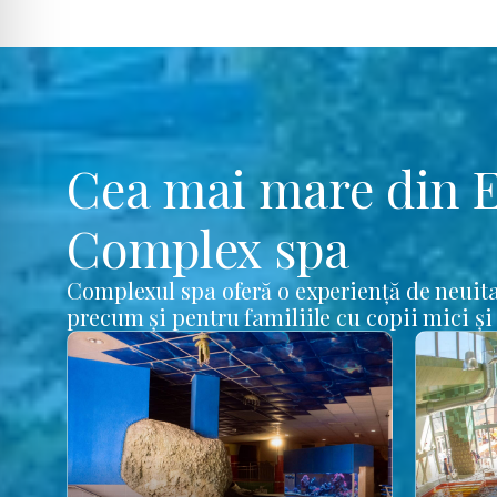
Cea mai mare din 
Complex spa
Complexul spa oferă o experiență de neuita
precum și pentru familiile cu copii mici și