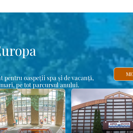
Europa
ME
t pentru oaspeții spa și de vacanță,
 mari, pe tot parcursul anului.