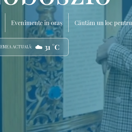
Evenimente în oraș
Căutăm un loc pentru
☁️ 31 °C
EMEA ACTUALĂ: