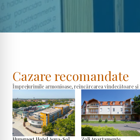
Cazare recomandate
Împrejurimile armonioase, reîncărcarea vindecătoare și r
Hunguest Hotel Aqua-Sol
Zoli Apartamente