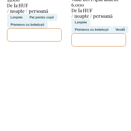
6.000
De la HUF
De la HUF
/ noapte / persoană
/ noapte / persoană
Lenjerie
Pat pentru copii
Lenjerie
Prietenos cu bebelușii
Prietenos cu bebelușii
Veselă
VOI VERIFICA
VOI VERIFICA