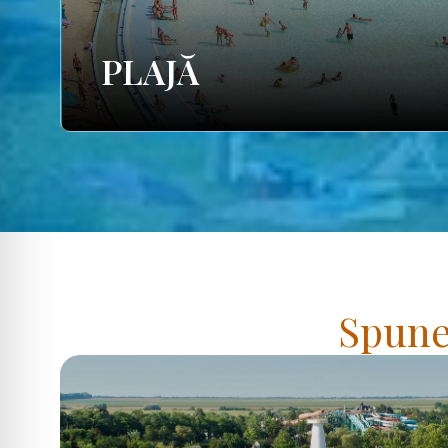
PLAJĂ
Spuneț