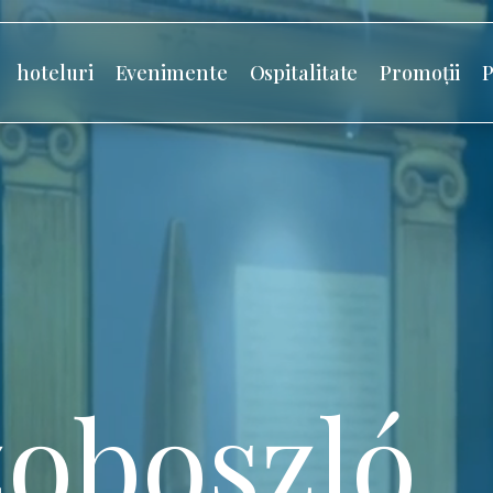
hoteluri
Evenimente
Ospitalitate
Promoții
P
oboszló