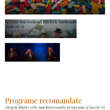
2026-07-11
-
2026-08-23
Al XXXI-lea weekend folcloric Szoboszlo
2026-07-17
-
2026-07-19
XXXI. Szoboszló Dixieland Days
2026-08-21
-
2026-08-23
Programe recomandate
Alegeți dintre cele mai interesante programe și faceți-vă