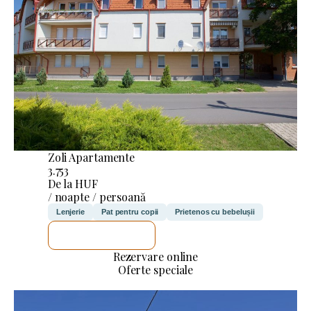
Zoli Apartamente
3.753
De la HUF
/ noapte / persoană
Lenjerie
Pat pentru copii
Prietenos cu bebelușii
VOI VERIFICA
Rezervare online
Oferte speciale