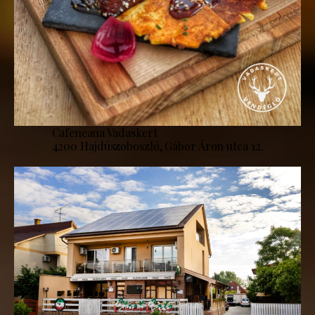
Cafeneaua Vadaskert
4200 Hajdúszoboszló, Gábor Áron utca 12.