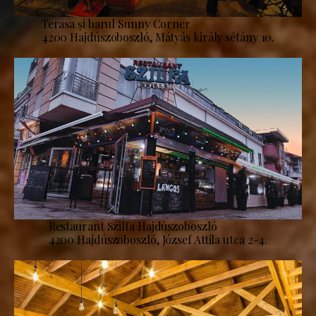
Terasa și barul Sunny Corner
4200 Hajdúszoboszló, Mátyás király sétány 10.
Restaurant Szilfa Hajdúszoboszló
4200 Hajdúszoboszló, József Attila utca 2-4.