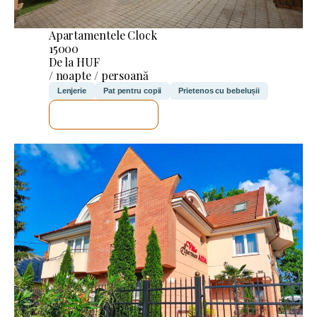
Apartamentele Clock
15000
De la HUF
/ noapte / persoană
Lenjerie
Pat pentru copii
Prietenos cu bebelușii
VOI VERIFICA