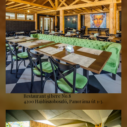
Restaurant și bere No.8
4200 Hajdúszoboszló, Panoráma út 1-3.