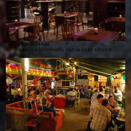
Club Ambrózia
4200 Hajdúszoboszló, Mátyás király sétány 8.