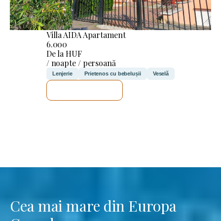
Villa AIDA Apartament
6.000
De la HUF
/ noapte / persoană
Lenjerie
Prietenos cu bebelușii
Veselă
VOI VERIFICA
Cea mai mare din Europa