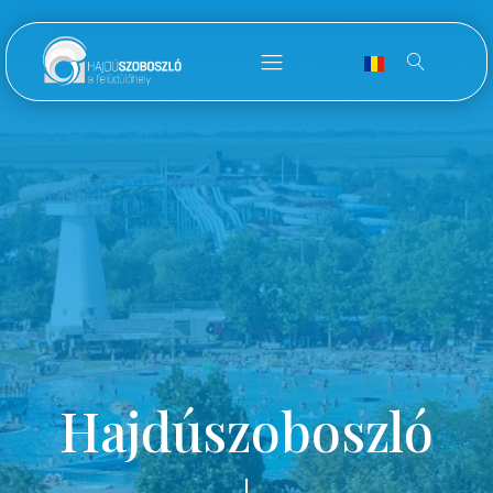
Hajdúszoboszló