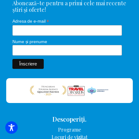
Abonează-te pentru a primi cele mai recente
știri și oferte!
*
Adresa de e-mail
Nume și prenume
Descoperiți.
Programe
CĂUTARE DE CAZARE
Locuri de vizitat