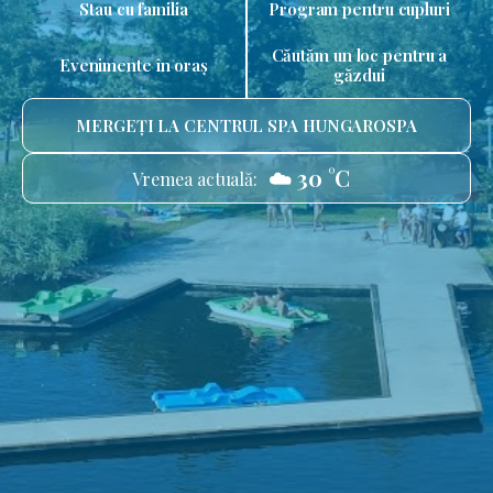
Stau cu familia
Program pentru cupluri
Căutăm un loc pentru a
Evenimente în oraș
găzdui
MERGEȚI LA CENTRUL SPA HUNGAROSPA
☁️ 30 °C
Vremea actuală: