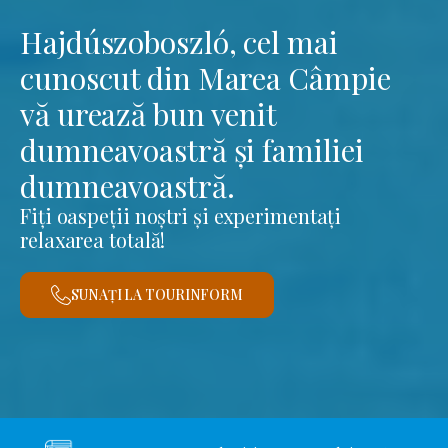
Hajdúszoboszló, cel mai
cunoscut din Marea Câmpie
vă urează bun venit
dumneavoastră și familiei
dumneavoastră.
Fiți oaspeții noștri și experimentați
relaxarea totală!
SUNAȚI LA TOURINFORM