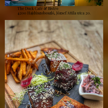
The Duck Café & Bistro
4200 Hajdúszoboszló, József Attila utca 20.