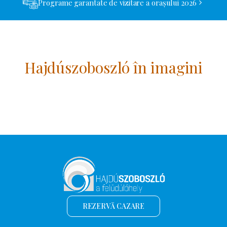
Programe garantate de vizitare a orașului 2026
Hajdúszoboszló în imagini
REZERVĂ CAZARE