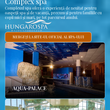
Complex spa
Complexul spa oferă o experiență de neuitat pentru
oaspeții spa și de vacanță, precum și pentru familiile cu
copii mici și mari, pe tot parcursul anului.
MERGEȚI LA SITE-UL OFICIAL AL SPA-ULUI
AQUA-PALACE