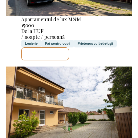
Apartamentul de lux M&M
15000
De la HUF
/ noapte / persoană
Lenjerie
Pat pentru copii
Prietenos cu bebelușii
VOI VERIFICA