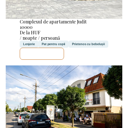
Complexul de apartamente Judit
10000
De la HUF
/ noapte / persoană
Lenjerie
Pat pentru copii
Prietenos cu bebelușii
VOI VERIFICA