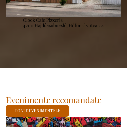
Clock Cafe Pizzeria
4200 Hajdúszoboszló, Hőforrás utca 22.
Evenimente recomandate
TOATE EVENIMENTELE
KOCKASHOW HAJDÚSZOBOSZLÓ – EXPOZIȚIE LEGO®
ȘI SPAȚIU DE JOC