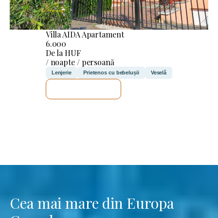
Villa AIDA Apartament
6.000
De la HUF
/ noapte / persoană
Lenjerie
Prietenos cu bebelușii
Veselă
VOI VERIFICA
Cea mai mare din Europa