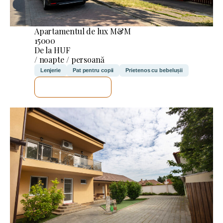
Apartamentul de lux M&M
15000
De la HUF
/ noapte / persoană
Lenjerie
Pat pentru copii
Prietenos cu bebelușii
VOI VERIFICA