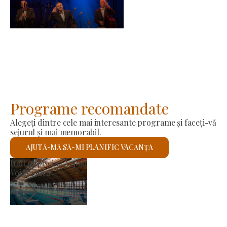
2026-08-21
-
2026-08-23
Programe recomandate
Alegeți dintre cele mai interesante programe și faceți-vă
sejurul și mai memorabil.
AJUTĂ-MĂ SĂ-MI PLANIFIC VACANȚA
Piața producătorilor
B
Voi verifica
V