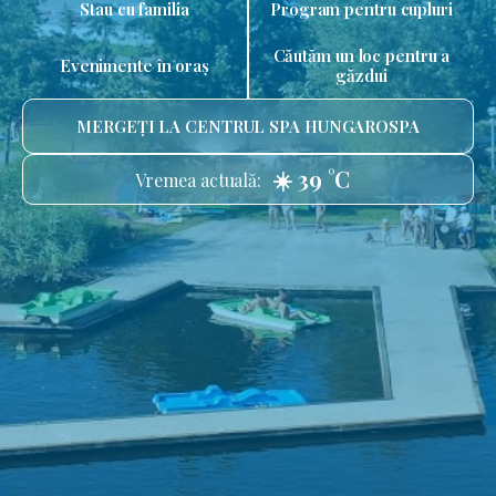
Stau cu familia
Program pentru cupluri
Căutăm un loc pentru a
Evenimente în oraș
găzdui
MERGEȚI LA CENTRUL SPA HUNGAROSPA
☀️ 39 °C
Vremea actuală: