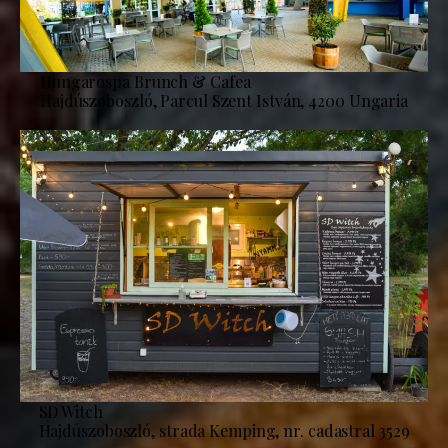
Hungarospa Brunch & Cafea
Hajdúszoboszló, Parcul Szent István, 4200 Ungaria
SD Witch
Hajdúszoboszló, strada Kemping, nr. cadastral 3529