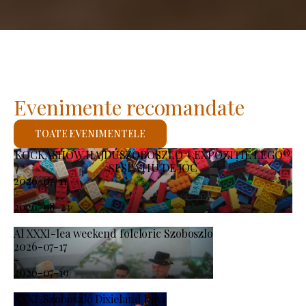
Evenimente recomandate
TOATE EVENIMENTELE
KOCKASHOW HAJDÚSZOBOSZLÓ – EXPOZIȚIE LEGO®
ȘI SPAȚIU DE JOC
2026-07-11
-
2026-08-23
Al XXXI-lea weekend folcloric Szoboszlo
2026-07-17
-
2026-07-19
XXXI. Szoboszló Dixieland Days