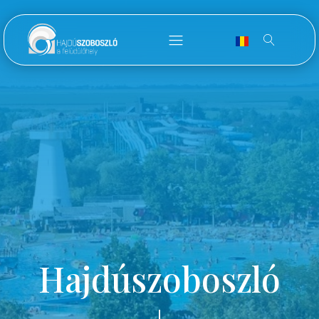
Hajdúszoboszló