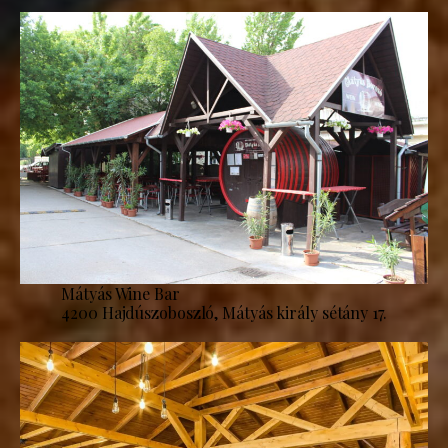
Mátyás Wine Bar
4200 Hajdúszoboszló, Mátyás király sétány 17.