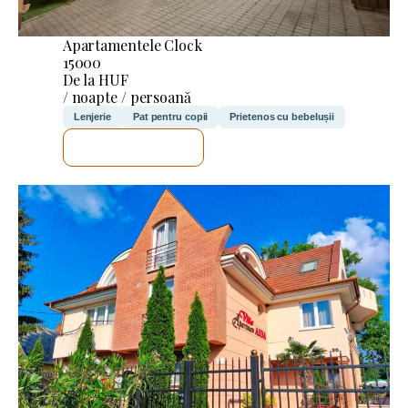
Apartamentele Clock
15000
De la HUF
/ noapte / persoană
Lenjerie
Pat pentru copii
Prietenos cu bebelușii
VOI VERIFICA