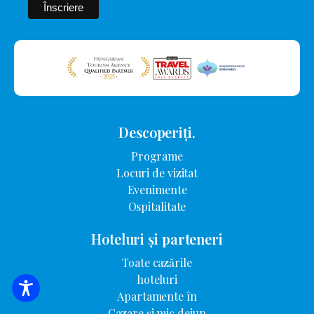
Descoperiți.
Programe
Locuri de vizitat
Evenimente
Ospitalitate
Hoteluri și parteneri
Toate cazările
hoteluri
CĂUTARE DE CAZARE
Apartamente în
Cazare și mic dejun