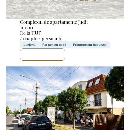
Complexul de apartamente Judit
10000
De la HUF
/ noapte / persoană
Lenjerie
Pat pentru copii
Prietenos cu bebelușii
VOI VERIFICA