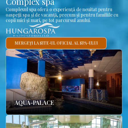
Complex spa
Complexul spa oferă o experiență de neuitat pentru
oaspeții spa și de vacanță, precum și pentru familiile cu
copii mici și mari, pe tot parcursul anului.
MERGEȚI LA SITE-UL OFICIAL AL SPA-ULUI
AQUA-PALACE