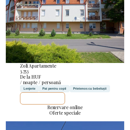
Zoli Apartamente
3.753
De la HUF
/ noapte / persoană
Lenjerie
Pat pentru copii
Prietenos cu bebelușii
VOI VERIFICA
Rezervare online
Oferte speciale