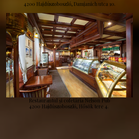
4200 Hajdúszoboszló, Damjanich utca 10.
Restaurantul și cofetăria Nelson Pub
4200 Hajdúszoboszló, Hősök tere 4.