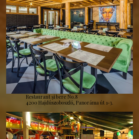
Restaurant și bere No.8
4200 Hajdúszoboszló, Panoráma út 1-3.