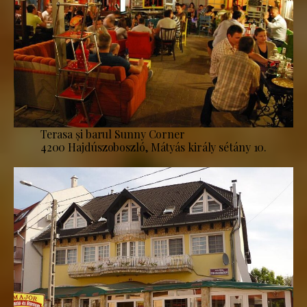
Terasa și barul Sunny Corner
4200 Hajdúszoboszló, Mátyás király sétány 10.